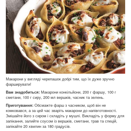
Макарони у вигляді черепашок добрі тим, що їх дуже зручно
фарширувати!
Вам знадобиться:
Макарони конкільйони, 200 г фаршу, 100 г
сметани, 100 г сиру, 200 мл вершків, часник та зелень.
Приготування:
Обсмажте фарш з часником, щоб він не
комковався, а за цей час зваріть макарони до напівготовності.
Змішайте його з сиром і складіть у мушлі. Викладіть у форму для
запікання, залийте соусом із вершків, сметани, трав та спецій,
запікайте 20 хвилин за 180 градусів.