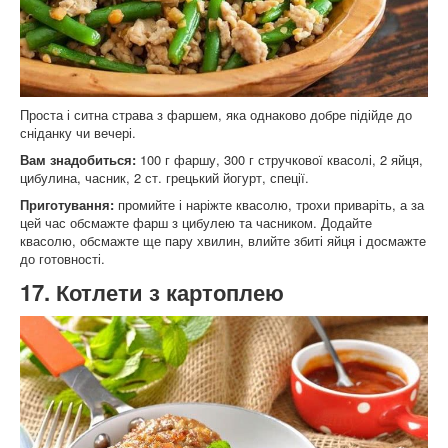
Проста і ситна страва з фаршем, яка однаково добре підійде до
сніданку чи вечері.
Вам знадобиться:
100 г фаршу, 300 г стручкової квасолі, 2 яйця,
цибулина, часник, 2 ст. грецький йогурт, спеції.
Приготування:
промийте і наріжте квасолю, трохи приваріть, а за
цей час обсмажте фарш з цибулею та часником. Додайте
квасолю, обсмажте ще пару хвилин, влийте збиті яйця і досмажте
до готовності.
17. Котлети з картоплею