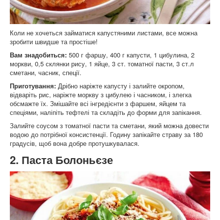
Коли не хочеться займатися капустяними листами, все можна
зробити швидше та простіше!
Вам знадобиться:
500 г фаршу, 400 г капусти, 1 цибулина, 2
моркви, 0,5 склянки рису, 1 яйце, 3 ст. томатної пасти, 3 ст.л
сметани, часник, спеції.
Приготування:
Дрібно наріжте капусту і залийте окропом,
відваріть рис, наріжте моркву з цибулею і часником, і злегка
обсмажте їх. Змішайте всі інгредієнти з фаршем, яйцем та
спеціями, наліпіть тефтелі та складіть до форми для запікання.
Залийте соусом з томатної пасти та сметани, який можна довести
водою до потрібної консистенції. Годину запікайте страву за 180
градусів, щоб вона добре протушкувалася.
2. Паста Болоньєзе