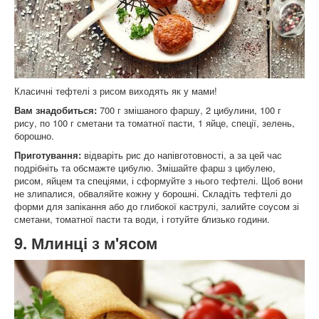
Класичні тефтелі з рисом виходять як у мами!
Вам знадобиться:
700 г змішаного фаршу, 2 цибулини, 100 г
рису, по 100 г сметани та томатної пасти, 1 яйце, спеції, зелень,
борошно.
Приготування:
відваріть рис до напівготовності, а за цей час
подрібніть та обсмажте цибулю. Змішайте фарш з цибулею,
рисом, яйцем та спеціями, і сформуйте з нього тефтелі. Щоб вони
не злипалися, обваляйте кожну у борошні. Складіть тефтелі до
форми для запікання або до глибокої каструлі, залийте соусом зі
сметани, томатної пасти та води, і готуйте близько години.
9. Млинці з м'ясом