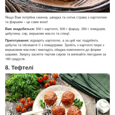
Якщо Вам потрібна смачна, швидка та ситна страва з картоплею
та фаршем – це саме воно!
Вам знадобиться:
500 г картоплі, 500 г фаршу, 350 г помідорів,
цибулина, сир, вершкове масло та спеції.
Приготування:
відваріть картоплю, а за цей час подрібніть
цибулю та обсмажте її з помідорами. Зробіть з картоплі пюре з
вершковим маслом і викладіть обидва компоненти до форми
шарами. Зверху засипте тертим сиром та випікайте півгодини за
180 градусів.
8. Тефтелі