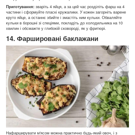
Приготування:
зваріть 4 яйця, а за цей час розділіть фарш на 4
частини і сформуйте пласкі кружалики. У кожен загорніть варене
круто яйце, а останнє збийте і змастіть ним кульки. Обваляйте
кульки в борошні зі спеціями, покладіть до холодильника на 10
хвилин і обсмажте у глибокій сковороді, як у фритюрі.
14. Фаршировані баклажани
Нафарширувати м'ясом можна практично будь-який овоч, і з