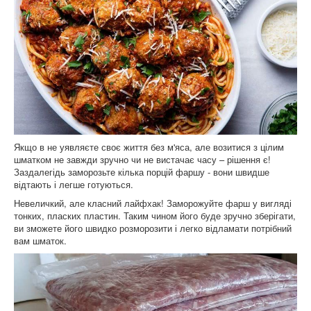
Якщо в не уявляєте своє життя без м'яса, але возитися з цілим
шматком не завжди зручно чи не вистачає часу – рішення є!
Заздалегідь заморозьте кілька порцій фаршу - вони швидше
відтають і легше готуються.
Невеличкий, але класний лайфхак! Заморожуйте фарш у вигляді
тонких, пласких пластин. Таким чином його буде зручно зберігати,
ви зможете його швидко розморозити і легко відламати потрібний
вам шматок.