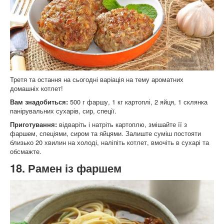
Третя та остання на сьогодні варіація на тему ароматних
домашніх котлет!
Вам знадобиться:
500 г фаршу, 1 кг картоплі, 2 яйця, 1 склянка
панірувальних сухарів, сир, спеції.
Приготування:
відваріть і натріть картоплю, змішайте її з
фаршем, спеціями, сиром та яйцями. Залиште суміш постояти
близько 20 хвилин на холоді, наліпіть котлет, вмочіть в сухарі та
обсмажте.
18. Рамен із фаршем