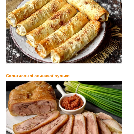
Сальтисон зі свинячої рульки