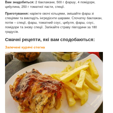
Вам знадобиться:
2 баклажани, 500 г фаршу, 4 помідори,
цибулина, 250 г томатної пасти, спеції.
Приготування:
наріжте овочі кільцями, змішайте фарш зі
спеціями та викладіть інгредієнти шарами. Спочатку баклажан,
потім – спеції, фарш, томатний соус, цибуля, фарш, соус,
помідори та знову спеції. Запікайте страву півгодини за 180
градусів.
Смачні рецепти, які вам сподобаються:
Запечені курячі стегна