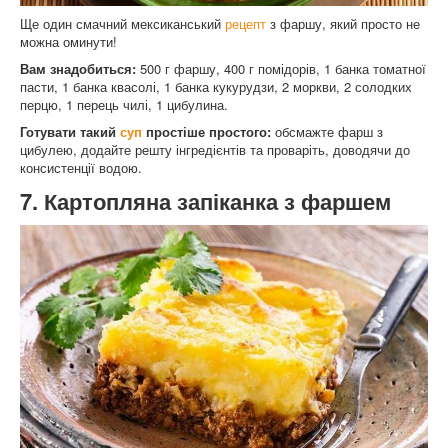
Ще один смачний мексиканський
рецепт
з фаршу, який просто не
можна оминути!
Вам знадобиться:
500 г фаршу, 400 г помідорів, 1 банка томатної
пасти, 1 банка квасолі, 1 банка кукурудзи, 2 моркви, 2 солодких
перцю, 1 перець чилі, 1 цибулина.
Готувати такий
суп
простіше простого:
обсмажте фарш з
цибулею, додайте решту інгредієнтів та проваріть, доводячи до
консистенції водою.
7. Картопляна запіканка з фаршем