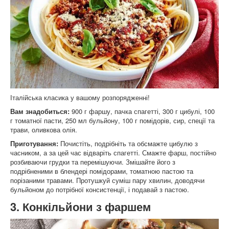
Італійська класика у вашому розпорядженні!
Вам знадобиться:
900 г фаршу, пачка спагетті, 300 г цибулі, 100
г томатної пасти, 250 мл бульйону, 100 г помідорів, сир, спеції та
трави, оливкова олія.
Приготування:
Почистіть, подрібніть та обсмажте цибулю з
часником, а за цей час відваріть спагетті. Смажте фарш, постійно
розбиваючи грудки та перемішуючи. Змішайте його з
подрібненими в блендері помідорами, томатною пастою та
порізаними травами. Протушкуй суміш пару хвилин, доводячи
бульйоном до потрібної консистенції, і подавай з пастою.
3. Конкільйони з фаршем