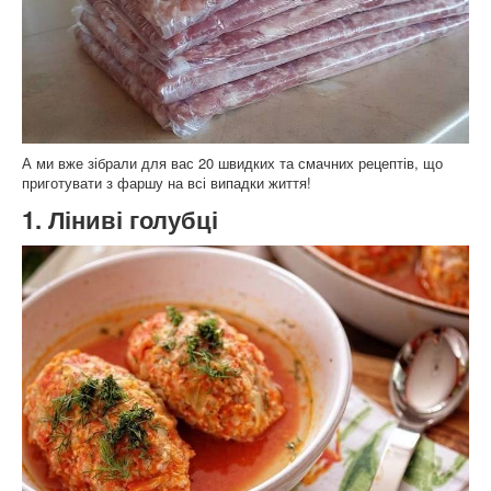
А ми вже зібрали для вас 20 швидких та смачних рецептів, що
приготувати з фаршу на всі випадки життя!
1. Ліниві голубці