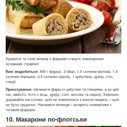
Ароматні та тонкі млинці з фаршем стануть повноцінною
основною стравою!
Вам знадобиться:
400 г фаршу, 3 яйця, 1,5 склянки молока, 1,5
склянки борошна, 0,5 склянки окропу, 1 цибулина, цукор, сіль,
спеції.
Приготування:
обсмажте фарш із цибулею та спеціями, а за цей
час замісіть тісто з яєць, цукру, солі, молока та окропу. Борошно
додавайте поступово, щоб не помилитися з консистенцією, і щоб
не було грудочок. Насмажте млинців і загорніть конвертики з
готовим фаршем.
10. Макарони по-флотськи