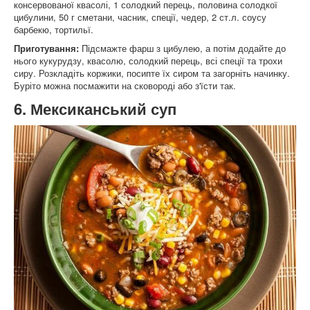
консервованої квасолі, 1 солодкий перець, половина солодкої
цибулини, 50 г сметани, часник, спеції, чедер, 2 ст.л. соусу
барбекю, тортильї.
Приготування:
Підсмажте фарш з цибулею, а потім додайте до
нього кукурудзу, квасолю, солодкий перець, всі спеції та трохи
сиру. Розкладіть коржики, посипте їх сиром та загорніть начинку.
Буріто можна посмажити на сковороді або з'їсти так.
6. Мексиканський суп