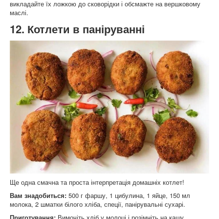
викладайте їх ложкою до сковорідки і обсмажте на вершковому
маслі.
12. Котлети в паніруванні
Ще одна смачна та проста інтерпретація домашніх котлет!
Вам знадобиться:
500 г фаршу, 1 цибулина, 1 яйце, 150 мл
молока, 2 шматки білого хліба, спеції, панірувальні сухарі.
Приготування:
Вимочіть хліб у молоці і розімніть на кашу,