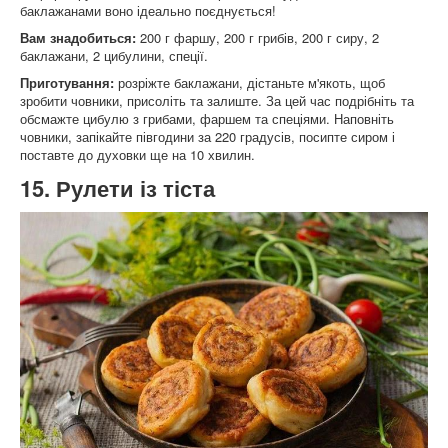
баклажанами воно ідеально поєднується!
Вам знадобиться:
200 г фаршу, 200 г грибів, 200 г сиру, 2
баклажани, 2 цибулини, спеції.
Приготування:
розріжте баклажани, дістаньте м'якоть, щоб
зробити човники, присоліть та залиште. За цей час подрібніть та
обсмажте цибулю з грибами, фаршем та спеціями. Наповніть
човники, запікайте півгодини за 220 градусів, посипте сиром і
поставте до духовки ще на 10 хвилин.
15. Рулети із тіста