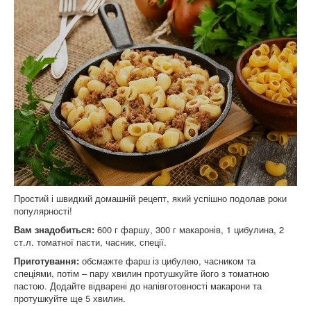
Простий і швидкий домашній рецепт, який успішно подолав роки
популярності!
Вам знадобиться:
600 г фаршу, 300 г макаронів, 1 цибулина, 2
ст.л. томатної пасти, часник, спеції.
Приготування:
обсмажте фарш із цибулею, часником та
спеціями, потім – пару хвилин протушкуйте його з томатною
пастою. Додайте відварені до напівготовності макарони та
протушкуйте ще 5 хвилин.