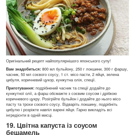
Оригінальний рецепт найпопулярнішого японського супу!
Вам знадобиться:
800 мл бульйону, 250 г локшини, 300 г фаршу,
часник, 50 мл соєвого соусу, 1 ст. місо пасти, 2 яйця, зелена
цибуля, коричневий цукор, кунжутна олія, спеції.
Приготування:
подрібнений часник та спеції додайте до
кунжутної олії, а фарш обсмажте з соєвим соусом і дрібкою
коричневого цукру. Розігрійте бульйон і додайте до нього місо
пасту та трохи соєвого соусу. Відваріть локшину, подрібніть
цибулю і розріжте навпіл варені яйця. Гарно викладіть всі
інгредієнти в одній мисці.
19. Цвітна капуста із соусом
бешамель