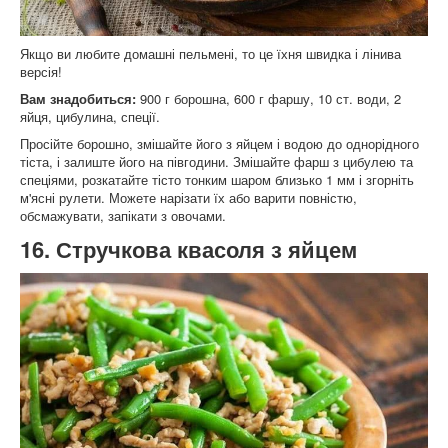
Якщо ви любите домашні пельмені, то це їхня швидка і лінива
версія!
Вам знадобиться:
900 г борошна, 600 г фаршу, 10 ст. води, 2
яйця, цибулина, спеції.
Просійте борошно, змішайте його з яйцем і водою до однорідного
тіста, і залиште його на півгодини. Змішайте фарш з цибулею та
спеціями, розкатайте тісто тонким шаром близько 1 мм і згорніть
м'ясні рулети. Можете нарізати їх або варити повністю,
обсмажувати, запікати з овочами.
16. Стручкова квасоля з яйцем