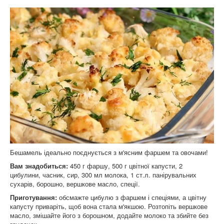
Бешамель ідеально поєднується з м'ясним фаршем та овочами!
Вам знадобиться:
450 г фаршу, 500 г цвітної капусти, 2
цибулини, часник, сир, 300 мл молока, 1 ст.л. панірувальних
сухарів, борошно, вершкове масло, спеції.
Приготування:
обсмажте цибулю з фаршем і спеціями, а цвітну
капусту приваріть, щоб вона стала м'якшою. Розтопіть вершкове
масло, змішайте його з борошном, додайте молоко та збийте без