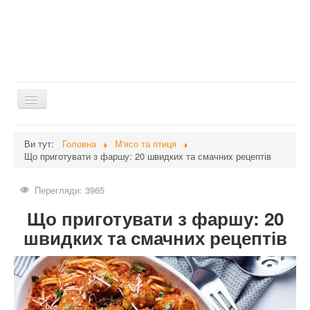
Перемикач
навігації
Головна
Ви тут:
Головна
М'ясо та птиця
Що приготувати з фаршу: 20 швидких та смачних рецептів
Дієти
Здоров'я
Перегляди: 3965
Краса
Що приготувати з фаршу: 20
Мати та дитина
швидких та смачних рецептів
Незвідане
Рецепти
Війна