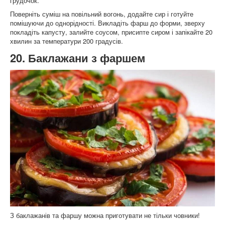
грудочок.
Поверніть суміш на повільний вогонь, додайте сир і готуйте
помішуючи до однорідності. Викладіть фарш до форми, зверху
покладіть капусту, залийте соусом, присипте сиром і запікайте 20
хвилин за температури 200 градусів.
20. Баклажани з фаршем
З баклажанів та фаршу можна приготувати не тільки човники!