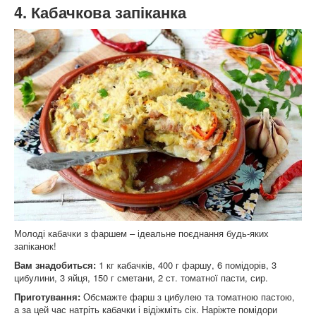
4. Кабачкова запіканка
Молоді кабачки з фаршем – ідеальне поєднання будь-яких
запіканок!
Вам знадобиться:
1 кг кабачків, 400 г фаршу, 6 помідорів, 3
цибулини, 3 яйця, 150 г сметани, 2 ст. томатної пасти, сир.
Приготування:
Обсмажте фарш з цибулею та томатною пастою,
а за цей час натріть кабачки і відіжміть сік. Наріжте помідори