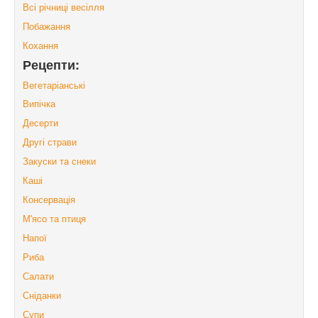
Всі річниці весілля
Побажання
Кохання
Рецепти:
Вегетаріанські
Випічка
Десерти
Другі страви
Закуски та снеки
Каші
Консервація
М'ясо та птиця
Напої
Риба
Салати
Сніданки
Супи