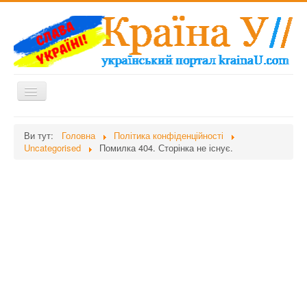
Перемикач
навігації
Головна
Ви тут:
Головна
Політика конфіденційності
Uncategorised
Помилка 404. Сторінка не існує.
Дієти
Здоров'я
Краса
Мати та дитина
Незвідане
Рецепти
Війна