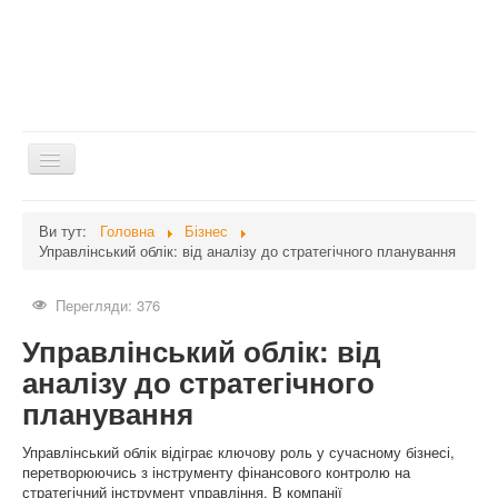
Перемикач
навігації
Головна
Ви тут:
Головна
Бізнес
Управлінський облік: від аналізу до стратегічного планування
Дієти
Здоров'я
Перегляди: 376
Краса
Управлінський облік: від
Мати та дитина
аналізу до стратегічного
планування
Незвідане
Рецепти
Управлінський облік відіграє ключову роль у сучасному бізнесі,
перетворюючись з інструменту фінансового контролю на
Війна
стратегічний інструмент управління. В компанії