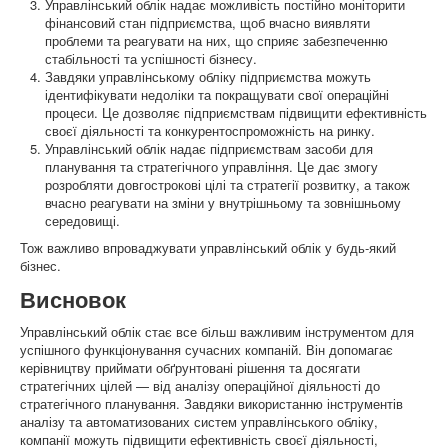
Управлінський облік надає можливість постійно моніторити
фінансовий стан підприємства, щоб вчасно виявляти
проблеми та реагувати на них, що сприяє забезпеченню
стабільності та успішності бізнесу.
Завдяки управлінському обліку підприємства можуть
ідентифікувати недоліки та покращувати свої операційні
процеси. Це дозволяє підприємствам підвищити ефективність
своєї діяльності та конкурентоспроможність на ринку.
Управлінський облік надає підприємствам засоби для
планування та стратегічного управління. Це дає змогу
розробляти довгострокові цілі та стратегії розвитку, а також
вчасно реагувати на зміни у внутрішньому та зовнішньому
середовищі.
Тож важливо впроваджувати управлінський облік у будь-який
бізнес.
Висновок
Управлінський облік стає все більш важливим інструментом для
успішного функціонування сучасних компаній. Він допомагає
керівництву приймати обґрунтовані рішення та досягати
стратегічних цілей — від аналізу операційної діяльності до
стратегічного планування. Завдяки використанню інструментів
аналізу та автоматизованих систем управлінського обліку,
компанії можуть підвищити ефективність своєї діяльності,