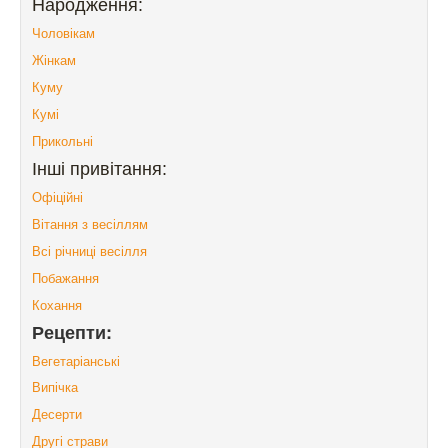
Народження:
Чоловікам
Жінкам
Куму
Кумі
Прикольні
Інші привітання:
Офіційні
Вітання з весіллям
Всі річниці весілля
Побажання
Кохання
Рецепти:
Вегетаріанські
Випічка
Десерти
Другі страви