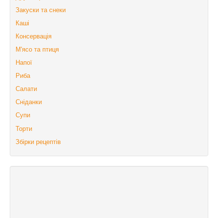
Закуски та снеки
Каші
Консервація
М'ясо та птиця
Напої
Риба
Салати
Сніданки
Супи
Торти
Збірки рецептів