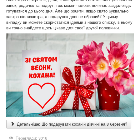
жінок, родичок та подруг, тож кожен чоловік починає заздалегідь
готуватися до цього дня. Але що робити, якщо свято буквально
завтра-післязавтра, а подарунок досі не обраний? У цьому
випадку ви можете скористатися ідеями з нашого списку, в ньому
ви точно знайдете щось цікаве для своєї другої половинки.
Детальніше: Що подарувати коханій дівчині на 8 березня?
Перегляди: 3016