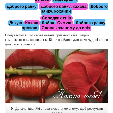
Доброго ранку
Доброго ранку, кохана
Доброго
ранку, коханий
Солодких снів
Доброго ранку
Дякую
Кохаю
Добра
Сумую
прозою
Слова коханому до сліз
Сподіваємося, що серед океана приємних слів, щирих
компліментів та красивих мрій, ви знайдете для себе чудові слова
для свого коханого.
Детальніше: Які слова сказати коханому, щоб розчулити
до сліз