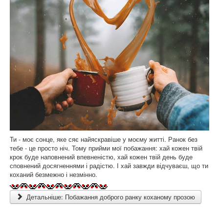
Ти - моє сонце, яке сяє найяскравіше у моєму житті. Ранок без
тебе - це просто ніч. Тому прийми мої побажання: хай кожен твій
крок буде наповнений впевненістю, хай кожен твій день буде
сповнений досягненнями і радістю. І хай завжди відчуваєш, що ти
коханий безмежно і незмінно.
Детальніше: Побажання доброго ранку коханому прозою