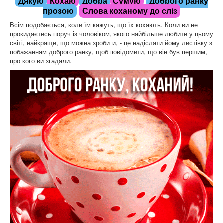
Доброго ранку
Дякую
Кохаю
Добра
Сумую
прозою
Слова коханому до сліз
Всім подобається, коли їм кажуть, що їх кохають. Коли ви не
прокидаєтесь поруч із чоловіком, якого найбільше любите у цьому
світі, найкраще, що можна зробити, - це надіслати йому листівку з
побажанням доброго ранку, щоб повідомити, що він був першим,
про кого ви згадали.