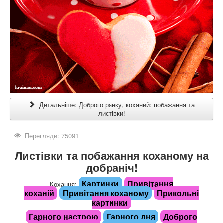
Детальніше: Доброго ранку, коханий: побажання та
листівки!
Перегляди: 75091
Листівки та побажання коханому на
добраніч!
Картинки
Привітання
Кохання:
коханій
Привітання коханому
Прикольні
картинки
Гарного настрою
Гарного дня
Доброго