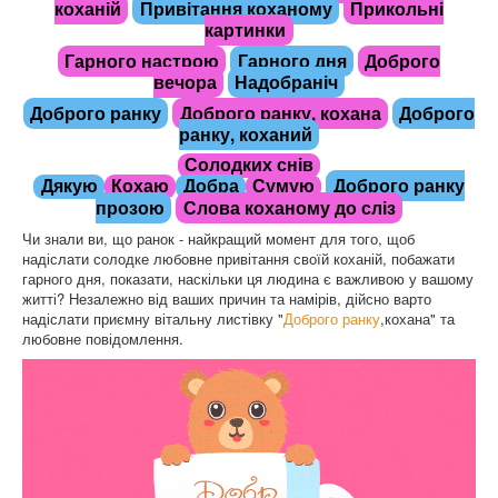
коханій
Привітання коханому
Прикольні
картинки
Гарного настрою
Гарного дня
Доброго
вечора
Надобраніч
Доброго ранку
Доброго ранку, кохана
Доброго
ранку, коханий
Солодких снів
Доброго ранку
Дякую
Кохаю
Добра
Сумую
прозою
Слова коханому до сліз
Чи знали ви, що ранок - найкращий момент для того, щоб
надіслати солодке любовне привітання своїй коханій, побажати
гарного дня, показати, наскільки ця людина є важливою у вашому
житті? Незалежно від ваших причин та намірів, дійсно варто
надіслати приємну вітальну листівку "
Доброго ранку
,кохана" та
любовне повідомлення.