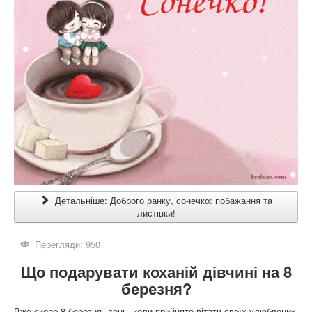
Детальніше: Доброго ранку, сонечко: побажання та
листівки!
Перегляди: 950
Що подарувати коханій дівчині на 8
березня?
Вже скоро 8 березня, день, коли прийнято вітати своїх улюблених