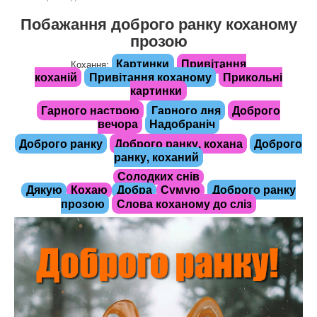
Побажання доброго ранку коханому
прозою
Картинки
Привітання
Кохання:
коханій
Привітання коханому
Прикольні
картинки
Гарного настрою
Гарного дня
Доброго
вечора
Надобраніч
Доброго ранку
Доброго ранку, кохана
Доброго
ранку, коханий
Солодких снів
Доброго ранку
Дякую
Кохаю
Добра
Сумую
прозою
Слова коханому до сліз