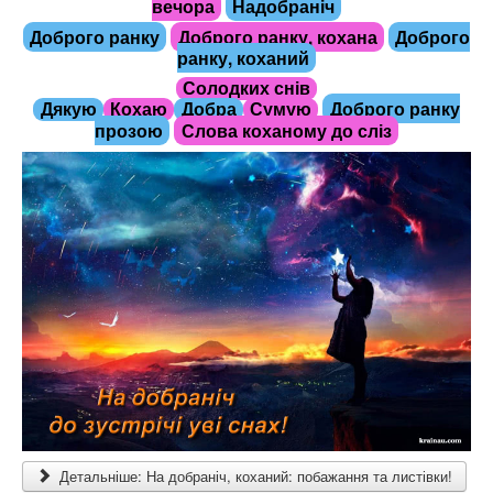
вечора
Надобраніч
Доброго ранку
Доброго ранку, кохана
Доброго
ранку, коханий
Солодких снів
Доброго ранку
Дякую
Кохаю
Добра
Сумую
прозою
Слова коханому до сліз
Детальніше: На добраніч, коханий: побажання та листівки!