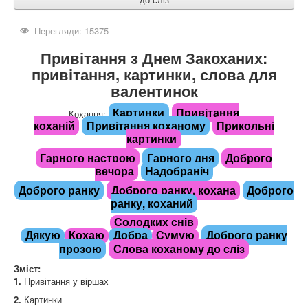
Перегляди: 15375
Привітання з Днем Закоханих:
привітання, картинки, слова для
валентинок
Картинки
Привітання
Кохання:
коханій
Привітання коханому
Прикольні
картинки
Гарного настрою
Гарного дня
Доброго
вечора
Надобраніч
Доброго ранку
Доброго ранку, кохана
Доброго
ранку, коханий
Солодких снів
Доброго ранку
Дякую
Кохаю
Добра
Сумую
прозою
Слова коханому до сліз
Зміст:
1.
Привітання у віршах
2.
Картинки