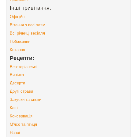
Інші привітання:
Офіційні
Вітання з весіллям
Всі річниці весілля
Побажання
Кохання
Рецепти:
Вегетаріанські
Випічка
Десерти
Другі страви
Закуски та снеки
Каші
Консервація
М'ясо та птиця
Напої