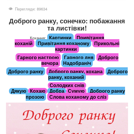
Перегляди: 89634
Доброго ранку, сонечко: побажання
та листівки!
Картинки
Привітання
Кохання:
коханій
Привітання коханому
Прикольні
картинки
Гарного настрою
Гарного дня
Доброго
вечора
Надобраніч
Доброго ранку
Доброго ранку, кохана
Доброго
ранку, коханий
Солодких снів
Доброго ранку
Дякую
Кохаю
Добра
Сумую
прозою
Слова коханому до сліз