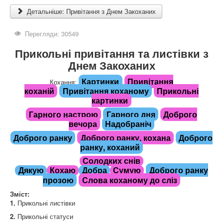
Детальніше: Привітання з Днем Закоханих
Перегляди: 30549
Прикольні привітання та листівки з
Днем Закоханих
Картинки
Привітання
Кохання:
коханій
Привітання коханому
Прикольні
картинки
Гарного настрою
Гарного дня
Доброго
вечора
Надобраніч
Доброго ранку
Доброго ранку, кохана
Доброго
ранку, коханий
Солодких снів
Доброго ранку
Дякую
Кохаю
Добра
Сумую
прозою
Слова коханому до сліз
Зміст:
1.
Прикольні листівки
2.
Прикольні статуси