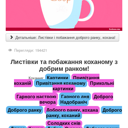
Детальніше: Листівки і побажання доброго ранку, кохана!
Перегляди: 194421
Листівки та побажання коханому з
добрим ранком!
Картинки
Привітання
Кохання:
коханій
Привітання коханому
Прикольні
картинки
Гарного настрою
Гарного дня
Доброго
вечора
Надобраніч
Доброго ранку
Доброго ранку, кохана
Доброго
ранку, коханий
Солодких снів