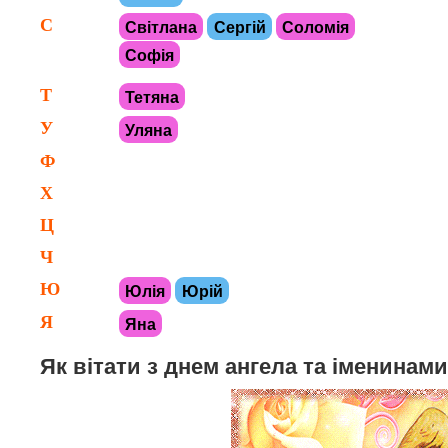
С
Світлана
Сергій
Соломія
Софія
Т
Тетяна
У
Уляна
Ф
Х
Ц
Ч
Ю
Юлія
Юрій
Я
Яна
Як вітати з днем ангела та іменинами