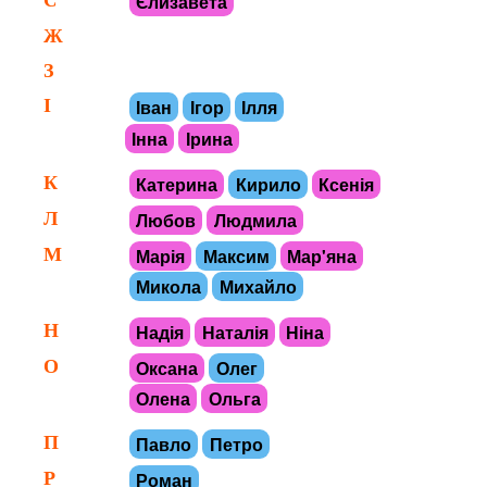
Єлизавета
Ж
З
І
Іван
Ігор
Ілля
Інна
Ірина
К
Катерина
Кирило
Ксенія
Л
Любов
Людмила
М
Марія
Максим
Мар'яна
Микола
Михайло
Н
Надія
Наталія
Ніна
О
Оксана
Олег
Олена
Ольга
П
Павло
Петро
Р
Роман