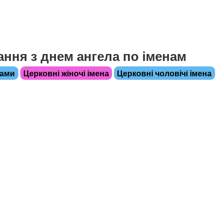
ання з днем ангела по іменам
нами
Церковні жіночі імена
Церковні чоловічі імена