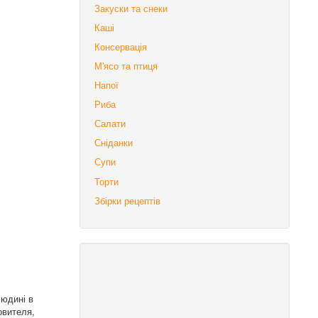
Закуски та снеки
Каші
Консервація
М'ясо та птиця
Напої
Риба
Салати
Сніданки
Супи
Торти
Збірки рецептів
людині в
овителя,