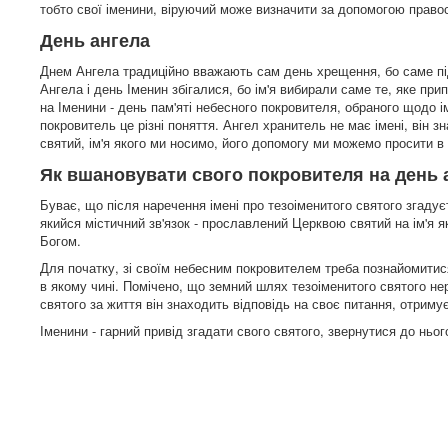
тобто свої іменини, віруючий може визначити за допомогою право
День ангела
Днем Ангела традиційно вважають сам день хрещення, бо саме пі
Ангела і день Іменин збігалися, бо ім'я вибирали саме те, яке п
на Іменини - день пам'яті небесного покровителя, обраного щодо і
покровитель це різні поняття. Ангел хранитель не має імені, ві
святий, ім'я якого ми носимо, його допомогу ми можемо просити в 
Як вшановувати свого покровителя на день 
Буває, що після наречення імені про тезоіменитого святого згад
якийся містичний зв'язок - прославлений Церквою святий на ім'я
Богом.
Для початку, зі своїм небесним покровителем треба познайомитися 
в якому чині. Помічено, що земний шлях тезоіменитого святого нер
святого за життя він знаходить відповідь на своє питання, отримує
Іменини - гарний привід згадати свого святого, звернутися до ньо