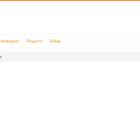
Незвідане
Рецепти
Війна
м