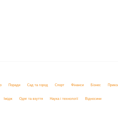
о
Поради
Сад та город
Спорт
Фінанси
Бізнес
Прико
Імідж
Одяг та взуття
Наука і технології
Відносини