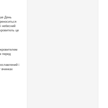
іше День
ереноситься
 і небесний
окровитель це
покровителем
м перед
рославлений і
у вчинках