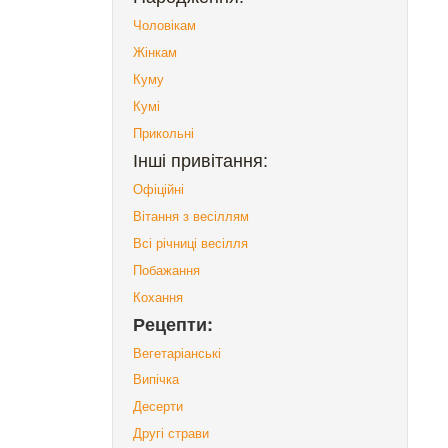
Чоловікам
Жінкам
Куму
Кумі
Прикольні
Інші привітання:
Офіційні
Вітання з весіллям
Всі річниці весілля
Побажання
Кохання
Рецепти:
Вегетаріанські
Випічка
Десерти
Другі страви