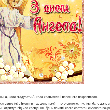
нина, коли згадувати Ангела хранителя і небесного покровителя.
святе ім'я. Іменини - це день пам'яті того святого, чиє ім'я було дано 
н отримує під час хрещення. День пам'яті свого святого небесного покр