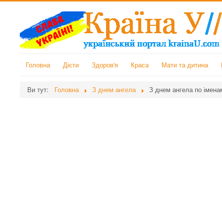
Головна
Дієти
Здоров'я
Краса
Мати та дитина
Ви тут:
Головна
З днем ангела
З днем ангела по імена