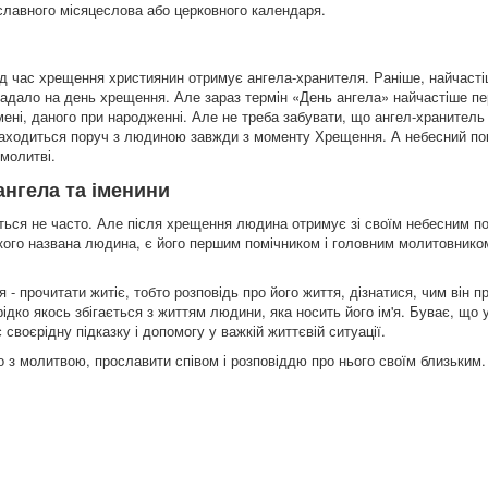
славного місяцеслова або церковного календаря.
д час хрещення християнин отримує ангела-хранителя. Раніше, найчаст
рипадало на день хрещення. Але зараз термін «День ангела» найчастіше п
мені, даного при народженні. Але не треба забувати, що ангел-хранитель
н знаходиться поруч з людиною завжди з моменту Хрещення. А небесний п
молитві.
ангела та іменини
ується не часто. Але після хрещення людина отримує зі своїм небесним 
 якого названа людина, є його першим помічником і головним молитовнико
- прочитати житіє, тобто розповідь про його життя, дізнатися, чим він п
ідко якось збігається з життям людини, яка носить його ім'я. Буває, що 
 своєрідну підказку і допомогу у важкій життєвій ситуації.
го з молитвою, прославити співом і розповіддю про нього своїм близьким.