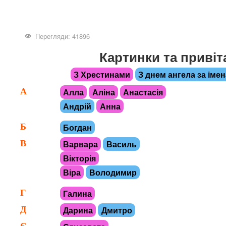
Перегляди: 41896
Картинки та привіт
З Хрестинами
З днем ангела за іме
А
Алла
Аліна
Анастасія
Андрій
Анна
Б
Богдан
В
Варвара
Василь
Вікторія
Віра
Володимир
Г
Галина
Д
Дарина
Дмитро
Є