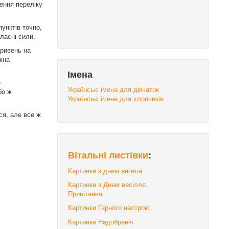
ення переліку
унктів точно,
ласні сили.
гривень на
жна
Імена
е
Українські імена для дівчаток
бо ж
Українські імена для хлопчиків
ся, але все ж
Вітальні листівки
:
Картинки з днем ангела
Картинки з Днем весілля.
Привітання.
Картинки Гарного настрою
Картинки Надобраніч