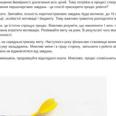
ення ймовірності досягнення всіх цілей. Тому потрібно в процесі створ
ення першочергових завдань - це спосіб прискорити процес роботи?
ати. Звичайно, кількість короткострокових завдань буде великою, до 10 п
ції, особистої мотивації і бюджету. Тому важливо грамотно розподілити в
и, це істотно спрощує процес. Важливо розуміти, що накопичити 1 млн. 
можна втратити мотивацію. Розбивайте мету на роки. В результаті чого мо
очності.
ень на середньострокову мету. Наступного року фінансове становище мож
суму заощаджень. Можливі зміни і в гіршу сторону, звільнили з роботи а
, але не відмовлятися від завдань.
 зменшена, продовжуйте відкладати кошти. Можливо, процес сповільнить