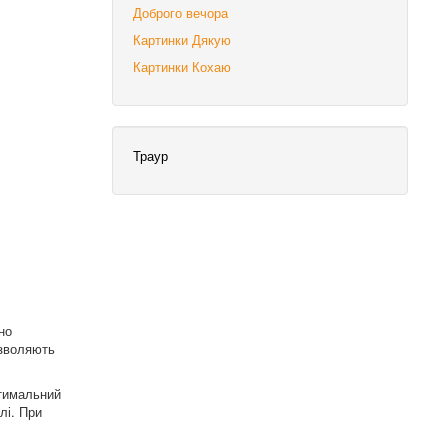
Доброго вечора
Картинки Дякую
Картинки Кохаю
Траур
но
озволяють
птимальний
лі. При