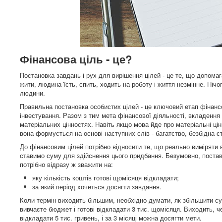
Фінансова ціль - це?
Постановка завдань і рух для вирішення цілей - це те, що допома
жити, людина їсть, спить, ходить на роботу і життя незмінне. Нічо
людини.
Правильна постановка особистих цілей - це ключовий етап фінансо
інвестування. Разом з тим мета фінансової діяльності, вкладення
матеріальних цінностях. Навіть якщо мова йде про матеріальні цін
вона формується на основі наступних слів - багатство, безбідна с
До фінансовим цілей потрібно відносити те, що реально виміряти в
ставимо суму для здійснення цього придбання. Безумовно, постави
потрібно відразу ж зважити на:
яку кількість коштів готові щомісяця відкладати;
за який період хочеться досягти завдання.
Коли термін виходить більшим, необхідно думати, як збільшити сум
вивчаєте бюджет і готові відкладати 3 тис. щомісяця. Виходить, ч
відкладати 5 тис. гривень, і за 3 місяці можна досягти мети.