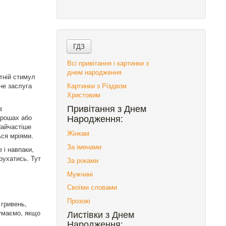
Всі привітання і картинки з
днем народження
тній стимул
 не заслуга
Картинки з Різдвом
Христовим
з
Привітання з Днем
грошах або
Народження:
Найчастіше
Жінкам
ься мріями.
За іменами
 і навпаки,
рухатись. Тут
За роками
Мужчині
Своїми словами
Прозою
 гривень,
думаємо, якщо
Листівки з Днем
Народження: