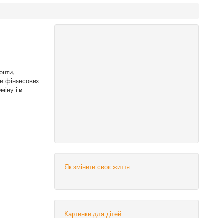
енти,
иди фінансових
міну і в
Як змінити своє життя
Картинки для дітей