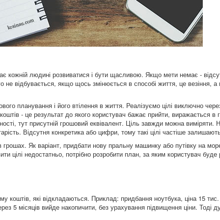
гає кожній людині розвиватися і бути щасливою. Якщо мети немає - відсу
го не відбувається, якщо щось змінюється в способі життя, це везіння, а
вого планування і його втілення в життя. Реалізуємо цілі виключно чере
 коштів - це результат до якого користувач бажає прийти, виражається в 
ності, тут присутній грошовий еквівалент. Ціль завжди можна виміряти. 
тарість. Відсутня конкретика або цифри, тому такі цілі частіше залишают
 грошах. Як варіант, придбати нову пральну машинку або путівку на море
ти цілі недостатньо, потрібно розробити план, за яким користувач буде 
у коштів, які відкладаються. Приклад: придбання ноутбука, ціна 15 тис.
ерез 5 місяців вийде накопичити, без урахування підвищення ціни. Тоді 