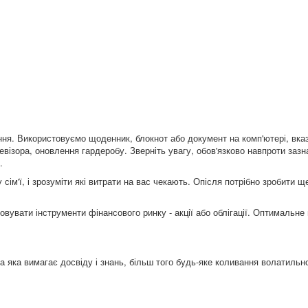
ня. Використовуємо щоденник, блокнот або документ на комп'ютері, вка
евізора, оновлення гардеробу. Зверніть увагу, обов'язково навпроти зазн
.
сім'ї, і зрозуміти які витрати на вас чекають. Опісля потрібно зробити щ
вувати інструменти фінансового ринку - акції або облігації. Оптимальне
а яка вимагає досвіду і знань, більш того будь-яке коливання волатильн