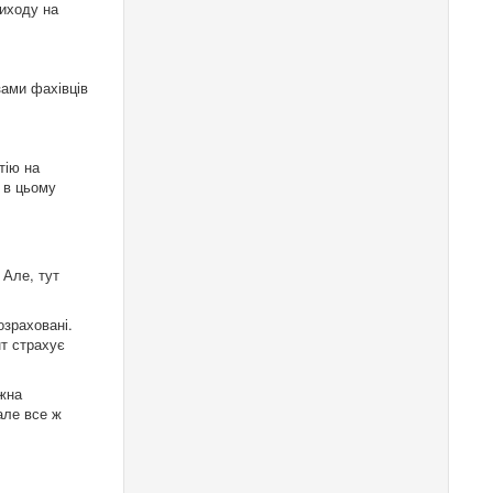
виходу на
зами фахівців
тію на
 в цьому
 Але, тут
озраховані.
нт страхує
ожна
але все ж