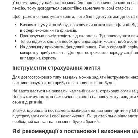
У цьому випадку найчастіше мова йде про накопичення коштів на 
пенсію, тому доводиться самостійно забезпечити собі старість.
Щоб грамотно інвестувати кошти, потрібно підготуватися до останн
Визначте суму для збору, враховуючи показники інфляції. Ві
в сфері економіки та фінансів.
Прогнозуємо прибутковість від вкладень. Тут враховувати важл
Тепер відомо, скільки необхідно відкладати коштів, щоб дося
На допомогу приходить фондовий ринок. Якщо середній період, 
конкретну прибутковість. Для довгострокового періоду акції 
випадку на користь.
Інструменти страхування життя
Для довгострокового типу завдань можна задіяти інструменти нако
важливо розуміти, що прибутковість високою не буде.
Не варто вестися на рекламні кампанії банків, страхових організац
Вони є стимулом для накопичення коштів на певну мету, завдяки 
себе від ризиків.
Уявімо, що задача поставлена ​​назбирати на навчання дитини у ВН
підстрахувати себе і свої накопичення. Якщо стабільно відкладати
необхідний капітал на навчання буде зібраний.
Які рекомендації з постановки і виконання ц