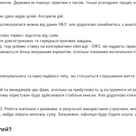
пенсію. Держава як показує практики з часом, тільки ускладнює процес 
іх двох видів цілей. Алгоритм дій:
дштовхуватися можна від даних НБУ, але додатково ознайомтесь з аналі
иво термін і відсоток від суми.
гти довгострокових та середньострокових завдань.
тоді робимо ставку на консервативні облігації - ОФЗ, які надають гаран
вважаються більш виграшним варіантом, оскільки показники волатильності
пичувального та інвестиційного типу, які стосуються страхування життя.
ій та менеджерів цих фірм, оскільки на прибутковість ці інструменти не р
чому користувач буде здійснювати стабільні внески. Але додатково кліє
З. Робота пов'язана з ризиками, в результаті використання страховки, м
, вийде зібрати непогану суму. Безумовно, інфляція буде з'їдати кошти, 
ілей?