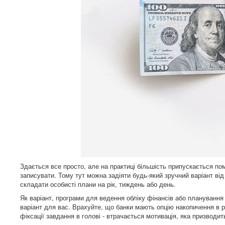
Здається все просто, але на практиці більшість припускається пом
записувати. Тому тут можна задіяти будь-який зручний варіант ві
складати особисті плани на рік, тиждень або день.
Як варіант, програми для ведення обліку фінансів або плануванн
варіант для вас. Врахуйте, що банки мають опцію накопичення в р
фіксації завдання в голові - втрачається мотивація, яка призводи