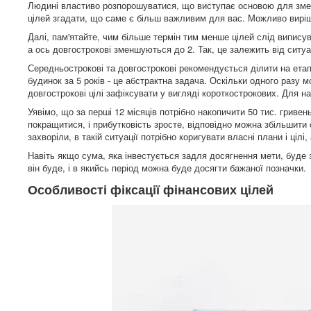
Людині властиво розпорошуватися, що виступає основою для зменш
цілей згадати, що саме є більш важливим для вас. Можливо виріш
Далі, пам'ятайте, чим більше термін тим менше цілей слід виписув
а ось довгострокові зменшуються до 2. Так, це залежить від ситуа
Середньострокові та довгострокові рекомендується ділити на етап
будинок за 5 років - це абстрактна задача. Оскільки одного разу 
довгострокові цілі зафіксувати у вигляді короткострокових. Для на
Уявімо, що за перші 12 місяців потрібно накопичити 50 тис. грив
покращитися, і прибутковість зросте, відповідно можна збільшити 
захворіли, в такій ситуації потрібно коригувати власні плани і цілі
Навіть якщо сума, яка інвестується задля досягнення мети, буде
він буде, і в якийсь період можна буде досягти бажаної позначки.
Особливості фіксації фінансових цілей