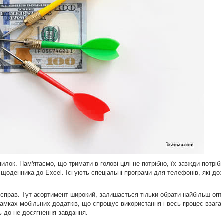
илок. Пам'ятаємо, що тримати в голові цілі не потрібно, їх завжди потріб
д щоденника до Excel. Існують спеціальні програми для телефонів, які д
я справ. Тут асортимент широкий, залишається тільки обрати найбільш о
амках мобільних додатків, що спрощує використання і весь процес взага
ть до не досягнення завдання.