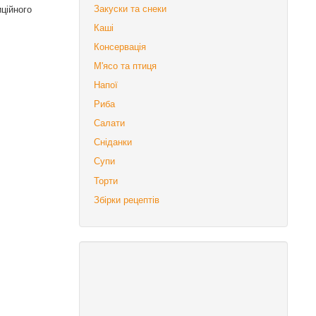
ційного
Закуски та снеки
Каші
Консервація
М'ясо та птиця
Напої
Риба
Салати
Сніданки
Супи
Торти
Збірки рецептів