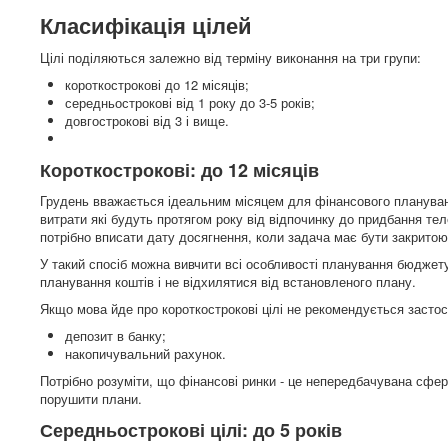
Класифікація цілей
Цілі поділяються залежно від терміну виконання на три групи:
короткострокові до 12 місяців;
середньострокові від 1 року до 3-5 років;
довгострокові від 3 і вище.
Короткострокові: до 12 місяців
Грудень вважається ідеальним місяцем для фінансового плануван
витрати які будуть протягом року від відпочинку до придбання тел
потрібно вписати дату досягнення, коли задача має бути закритою
У такий спосіб можна вивчити всі особливості планування бюджету 
планування коштів і не відхилятися від встановленого плану.
Якщо мова йде про короткострокові цілі не рекомендується застосо
депозит в банку;
накопичувальний рахунок.
Потрібно розуміти, що фінансові ринки - це непередбачувана сфер
порушити плани.
Середньострокові цілі: до 5 років