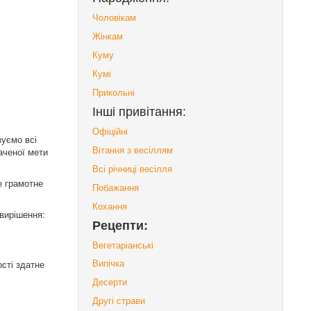
Чоловікам
Жінкам
Куму
Кумі
Прикольні
Інші привітання:
Офіційні
зуємо всі
Вітання з весіллям
аченої мети
Всі річниці весілля
е грамотне
Побажання
Кохання
 вирішення:
Рецепти:
Вегетаріанські
ості здатне
Випічка
Десерти
Другі страви