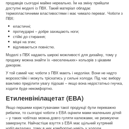
продавців сьогодні майже нереально. Їм на зміну прийшли
доступні моделі із ПВХ. Такий матеріал обладає
термопластичними властивостями і має чимало переваг. Чоботи з
ПВХ:
еластичні;
протиударні – добре захищають ноги;
стійкі до стирання;
міцні на згин;
відливаються повністю.
Моделі з ПВХ надають широкі можливості для дизайну, тому у
продажу можна знайти їх «веселеньких» кольорів з цікавим
декором.
У той самий час чоботи з ПВХ мають і недоліки. Вони не надто
морозостійкі і можуть тріскатись у сильні холоди. Під час вибору
важливо приділити увагу підошві – якщо вона недостатньо гнучка,
ходити буде некомфортно.
Етиленвінілацетат (ЕВА)
Якщо першими користувачами такої продукції були переважно
рибалки, то сьогодні чоботи з ЕВА оцінили мами маленьких дітей
– у таких чобітках можна довго гуляти калюжами, не ризикуючи
замерзнути. Найчастіше взуття з ЕВА має щільний хутряний
чобіт-вкладиш, тому в них комфортно навіть у холоди.