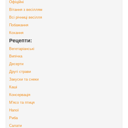
Офіційні
Вітання з весіллям
Всі річниці весілля
Побажання
Кохання
Рецепти:
Вегетаріанські
Випічка
Десерти
Другі страви
Закуски та снеки
Каші
Консервація
М'ясо та птиця
Напої
Риба
Салати