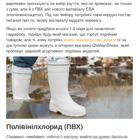
виробники пропонують на вибір взуття, яке не промокає, не тільки
з гуми, але й з ПВХ або нового матеріалу ЕВА
(етиленвінілацетат). Під час вибору потрібної пари нерідко постає
питання про те, якому матеріалу віддати перевагу.
Якщо ви хочете придбати всього 1-2 пари для оновлення
гардеробу, підійде будь-який магазин, що торгує подібним
товаром, але ті, кому потрібні
жіночі чоботи оптом, купити
їх за
доступною ціною можуть в інтернет-магазині ChildrenShoes, який
пропонує широкий асортимент подібних моделей.
Полівінілхлорид (ПВХ)
Справжні «невбивні» чоботи з каучуку знайти на думку багатьох