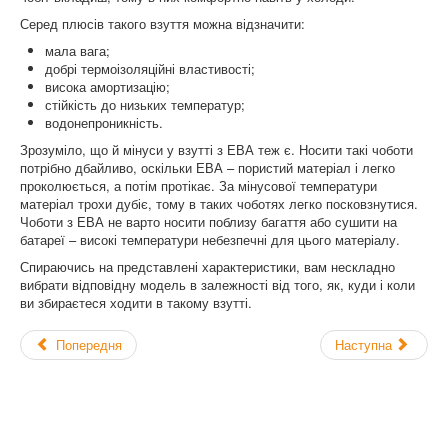
Серед плюсів такого взуття можна відзначити:
мала вага;
добрі термоізоляційні властивості;
висока амортизацію;
стійкість до низьких температур;
водонепроникність.
Зрозуміло, що й мінуси у взутті з ЕВА теж є. Носити такі чоботи
потрібно дбайливо, оскільки ЕВА – пористий матеріал і легко
проколюється, а потім протікає. За мінусової температури
матеріал трохи дубіє, тому в таких чоботях легко посковзнутися.
Чоботи з ЕВА не варто носити поблизу багаття або сушити на
батареї – високі температури небезпечні для цього матеріалу.
Спираючись на представлені характеристики, вам нескладно
вибрати відповідну модель в залежності від того, як, куди і коли
ви збираєтеся ходити в такому взутті.
Попередня
Наступна