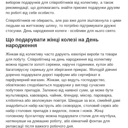
вибором подарунків для співробітників від колективу, а також
рекомендації, що допомагають знайти приємні подарунки друзям
по роботі від себе особисто.
Співробітників не обирають, але раз вже доля зіштовхнула з цими
людьми на життєвому шляху, то потрібно підтримувати дружні
стосунки. День народження колеги - особливе для нього свято.
Що подарувати жінці колезі на День
народження
Жінкам від колективу часто дарують ювелірні вироби та товари
для побуту. Співробітниці на день народження від колективу
можна піднести золоті сережки, наручні годинники, кулон або
багатоярусну скриньку для зберігання прикрас. Молодій дівчині
доречно подарувати дорогі парфуми або сертифікат в
парфумерний магазин. Жінкам, що ведуть господарство,
обов'язково сподобаються подарунки у вигляді сучасних
побутових приладів. Залежно від наявної суми, це може бути
мультиварка, кавоварка, чайник, блендер, міксер, пароварка,
хлібопічка або зволожувач повітря. Швидше за все, сімейній дамі
знадобиться набір каструль або сковорідок, столовий сервіз або
набір столових приладів з виделок, ложок і ножів. Жінці
головному бухгалтеру можна подарувати столик для ноутбука,
натякнувши на домашню роботу, або кімнатний фонтан для
релаксації після важкого робочого дня.