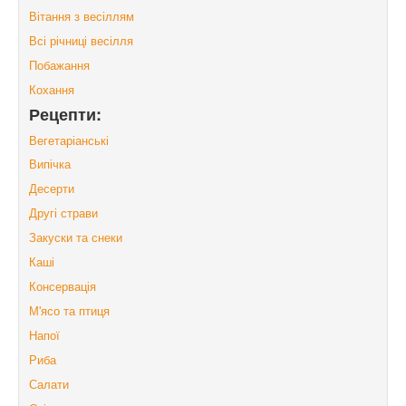
Вітання з весіллям
Всі річниці весілля
Побажання
Кохання
Рецепти:
Вегетаріанські
Випічка
Десерти
Другі страви
Закуски та снеки
Каші
Консервація
М'ясо та птиця
Напої
Риба
Салати