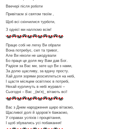
Ввечері після роботи
Привітаєм зі святом твоїм ,
Щоб всі скінчилися турботи,
З однієї ми наллємо всім!
Працю собі не легку Ви обрали
Вона потребує, сил та тривог,
Але Ви ніколи не шкодували
Бо праця це доля яку Вам дав Бог.
Радієм за Вас ми, зате що Ви з нами,
За долю щасливу, за вдачу просту.
Хай доля зорями розсиплеться на небі,
І щастя місяцем освітлює в потребі,
Нехай курличуть в небі журавлі –
Сьогодні – Вас _(ім’я)_ вітають всі!
Вас з Днем народження щиро вітаємо,
Щасливої долі й здоров’я бажаємо,
У справах успіхів і процвітання,
І щоб збувались усі побажання!