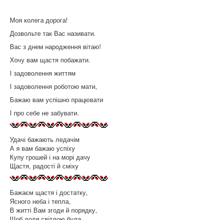
Моя колега дорога!
Дозвольте так Вас називати.
Вас з днем народження вітаю!
Хочу вам щастя побажати.
І задоволення життям
І задоволення роботою мати,
Бажаю вам успішно працювати
І про себе не забувати.
Удачі бажають ледачім
А я вам бажаю успіху
Купу грошей і на морі дачу
Щастя, радості й сміху
Бажаєм щастя і достатку,
Ясного неба і тепла,
В житті Вам згоди й порядку,
Щоб доля світлою була.