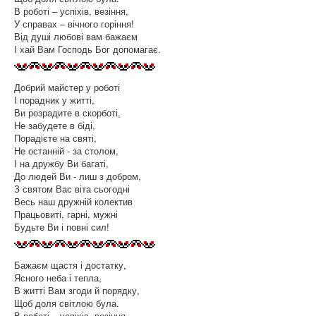
В роботі – успіхів, везіння,
У справах – вічного горіння!
Від душі любові вам бажаєм
І хай Вам Господь Бог допомагає.
Добрий майстер у роботі
І порадник у житті,
Ви розрадите в скорботі,
Не забудете в біді,
Порадієте на святі,
Не останній - за столом,
І на дружбу Ви багаті,
До людей Ви - лиш з добром,
З святом Вас віта сьогодні
Весь наш дружній колектив
Працьовиті, гарні, мужні
Будьте Ви і повні сил!
Бажаєм щастя і достатку,
Ясного неба і тепла,
В житті Вам згоди й порядку,
Щоб доля світлою була.
В роботі – успіхів, везіння,