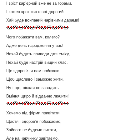
І зріст кар’єрний вже не за горами,
І кожен крок життєвої дорогий
Хай буде всипаний чарівними дарами!
Чого побажати вам, колего?
Адже день народження у вас!
Нехай будуть приводи для сміху,
Нехай буде настрій вищий клас.
Ще здоров'я я вам побажаю,
Щоб щасливо і заможно жити,
Ну і ще, ніколи не завадить
Вміння щиро й відданно любити!
Хочемо від фірми привітати,
Щастя і здоров’я побажаємо,
Зайвого не будемо питати,
Але на чарчинку завітаємо.