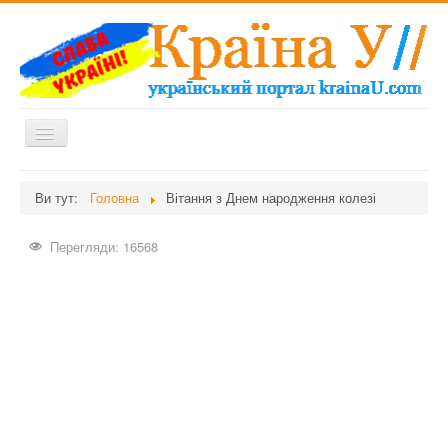
Перемикач
навігації
Головна
Ви тут:
Головна
Вітання з Днем народження колезі
Дієти
Перегляди: 16568
Здоров'я
Краса
Мати та дитина
Незвідане
Рецепти
Війна