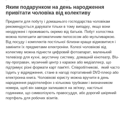
Яким подарунком на день народження
привітати чоловіка від колективу
Предмети для побуту і домашнього господарства чоловікам
рекомендується дарувати тільки в тому випадку, якщо вони
неодружені і проживають окремо від батьків. Побут холостяка
можна полегшити автоматичним пилососом або мультиваркою.
Від посуду і комплектів постільної білизни краще відмовитися і
замінити їх предметами електроніки. Колезі чоловікові від
колективу можна піднести цифровий фотоапарат, маленький
телевізор для кухні, акустичну систему, домашній кінотеатр, Blu-
ray-програвач, музичний центр з караоке або медіаплеєр, що
підтримує різні формати карт пам'яті. Співробітникові, який часто
їздить у відрядження, стане в нагоді портативний DVD-плеєр або
електронна книга. Чоловікові юристу можна вручити в день
народження радіотелефон з кількома трубками і визначником
номера, щоб він завжди залишався на зв'язку, настільні
годинники, що символізують правосуддя, або дорогий шкіряний
портфель для робочих візитів.