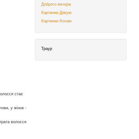
Доброго вечора
Картинки Дякую
Картинки Кохаю
Траур
Волосся стає
ови, у жінок -
Втрата волосся