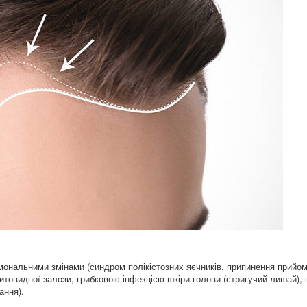
рмональними змінами (синдром полікістозних яєчників, припинення прийо
щитовидної залози, грибковою інфекцією шкіри голови (стригучий лишай), 
ання).