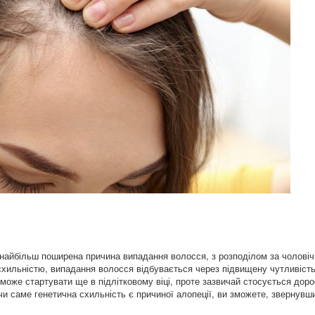
 найбільш поширена причина випадання волосся, з розподілом за чолові
хильністю, випадання волосся відбувається через підвищену чутливіст
 може стартувати ще в підлітковому віці, проте зазвичай стосується дор
чи саме генетична схильність є причиної алопеції, ви зможете, звернувши