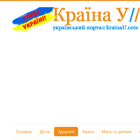
Головна
Дієти
Здоров'я
Краса
Мати та дитина