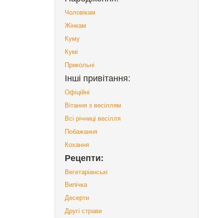
Чоловікам
Жінкам
Куму
Кумі
Прикольні
Інші привітання:
Офіційні
Вітання з весіллям
Всі річниці весілля
Побажання
Кохання
Рецепти:
Вегетаріанські
Випічка
Десерти
Другі страви