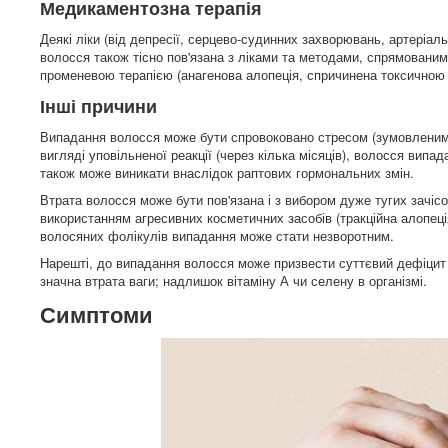
Медикаментозна терапія
Деякі ліки (від депресії, серцево-судинних захворювань, артеріал
волосся також тісно пов'язана з ліками та методами, спрямовани
променевою терапією (анагенова алопеція, спричинена токсичною 
Інші причини
Випадання волосся може бути спровоковано стресом (зумовленим в
вигляді уповільненої реакції (через кілька місяців), волосся вип
також може виникати внаслідок раптових гормональних змін.
Втрата волосся може бути пов'язана і з вибором дуже тугих зачісо
використанням агресивних косметичних засобів (тракційна алопец
волосяних фолікулів випадання може стати незворотним.
Нарешті, до випадання волосся може призвести суттєвий дефіцит п
значна втрата ваги; надлишок вітаміну А чи селену в організмі.
Симптоми