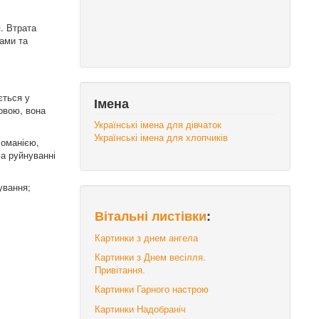
я. Втрата
тами та
ється у
Імена
новою, вона
Українські імена для дівчаток
Українські імена для хлопчиків
ломанією,
За руйнуванні
ування;
Вітальні листівки
:
Картинки з днем ангела
Картинки з Днем весілля.
Привітання.
Картинки Гарного настрою
Картинки Надобраніч