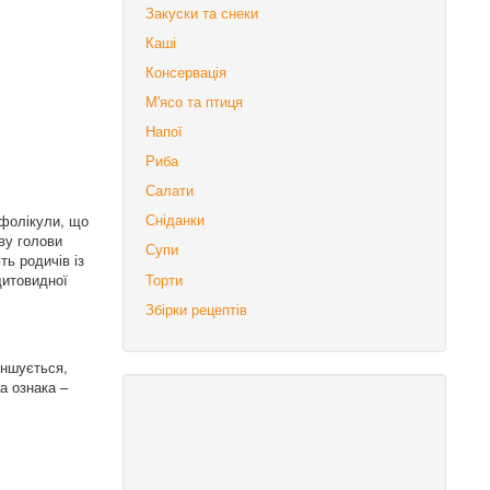
Закуски та снеки
Каші
Консервація
М'ясо та птиця
Напої
Риба
Салати
 фолікули, що
Сніданки
ву голови
Супи
ть родичів із
щитовидної
Торти
Збірки рецептів
оншується,
а ознака –