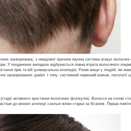
унних захворювань: з невідомої причини імунна система атакує волосяні
іри. У поодиноких випадках відбувається повна втрата волосяного покри
стання брів та вій (універсальна алопеція). Ризик вище у людей, які маю
ні захворювання: діабет 1 типу, системний червоний вовчак, патології 
(стадії активного зростання волосяних фолікулів). Волосся на голові ст
іше до вікової алопеції схильні жінки старші за 50 років. Перша помітн