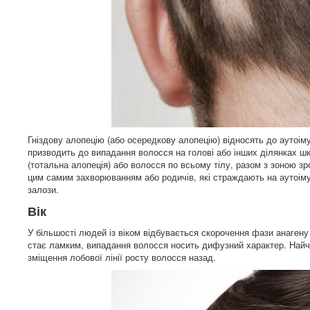
Гніздову алопецію (або осередкову алопецію) відносять до аутоім
призводить до випадання волосся на голові або інших ділянках шк
(тотальна алопеція) або волосся по всьому тілу, разом з зоною зро
цим самим захворюванням або родичів, які страждають на аутоімун
залози.
Вік
У більшості людей із віком відбувається скорочення фази анагену 
стає ламким, випадання волосся носить дифузний характер. Найчаст
зміщення лобової лінії росту волосся назад.