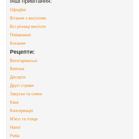
Інші привітання:
Офіційні
Вітання з весіллям
Всі річниці весілля
Побажання
Кохання
Рецепти:
Вегетаріанські
Випічка
Десерти
Другі страви
Закуски та снеки
Каші
Консервація
М'ясо та птиця
Напої
Риба