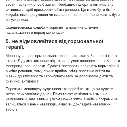
вести пасивний спосіб життя. Необхідно підібрати оптимальну
активність, щоб прискорити обмін речовин. Це може бути біг чи
ходьба, велопрогуляння чи плавання. Головне – вони мають бути
регулярними.
Скандинавська ходьба – корисне та приємне фізичне
навантаження в період менопаузи
5. Не відмовляйтеся від гормональної
терапії.
Менопаузальна гормональна терапія викликає у більшості жінок
страх. Є думка, що саме від таких пігулок починається набір ваги.
Насправді все навпаки. Сучасні препарати сприяють нормалізації
обміну речовин, тому при їх прийомі жінці простіше вийти на
рівень до клімаксу та скоригувати вагу за допомогою дієти та
фізичної активності.
Пережити менопаузу буде набагато простіше, якщо ви будете
готові психологічно до неї. Пам'ятайте: фізіологічні зміни є
неминучими, але з ними цілком можна жити. І зайві кілограми не
залишаться з вами назавжди, якщо ви докладете невеликих
зусиль!