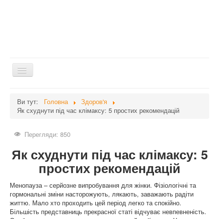
Перемикач
навігації
Головна
Ви тут:
Головна
Здоров'я
Як схуднути під час клімаксу: 5 простих рекомендацій
Дієти
Здоров'я
Перегляди: 850
Краса
Як схуднути під час клімаксу: 5
Мати та дитина
простих рекомендацій
Незвідане
Менопауза – серйозне випробування для жінки. Фізіологічні та
гормональні зміни насторожують, лякають, заважають радіти
Рецепти
життю. Мало хто проходить цей період легко та спокійно.
Війна
Більшість представниць прекрасної статі відчуває невпевненість.