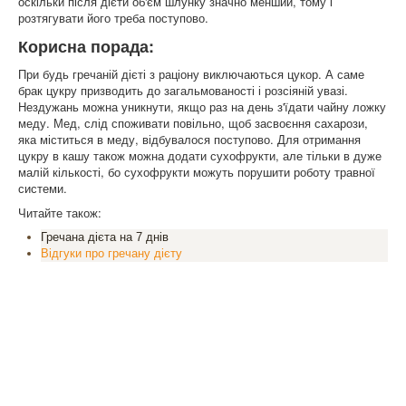
оскільки після дієти об'єм шлунку значно менший, тому і
розтягувати його треба поступово.
Корисна порада:
При будь гречаній дієті з раціону виключаються цукор. А саме
брак цукру призводить до загальмованості і розсіяній увазі.
Нездужань можна уникнути, якщо раз на день з'їдати чайну ложку
меду. Мед, слід споживати повільно, щоб засвоєння сахарози,
яка міститься в меду, відбувалося поступово. Для отримання
цукру в кашу також можна додати сухофрукти, але тільки в дуже
малій кількості, бо сухофрукти можуть порушити роботу травної
системи.
Читайте також:
Гречана дієта на 7 днів
Відгуки про гречану дієту