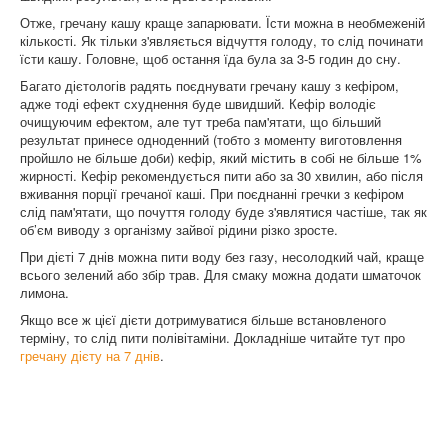
Отже, гречану кашу краще запарювати. Їсти можна в необмеженій
кількості. Як тільки з'являється відчуття голоду, то слід починати
їсти кашу. Головне, щоб остання їда була за 3-5 годин до сну.
Багато дієтологів радять поєднувати гречану кашу з кефіром,
адже тоді ефект схуднення буде швидший. Кефір володіє
очищуючим ефектом, але тут треба пам'ятати, що більший
результат принесе одноденний (тобто з моменту виготовлення
пройшло не більше доби) кефір, який містить в собі не більше 1%
жирності. Кефір рекомендується пити або за 30 хвилин, або після
вживання порції гречаної каші. При поєднанні гречки з кефіром
слід пам'ятати, що почуття голоду буде з'являтися частіше, так як
об’єм виводу з організму зайвої рідини різко зросте.
При дієті 7 днів можна пити воду без газу, несолодкий чай, краще
всього зелений або збір трав. Для смаку можна додати шматочок
лимона.
Якщо все ж цієї дієти дотримуватися більше встановленого
терміну, то слід пити полівітаміни. Докладніше читайте тут про
гречану дієту на 7 днів
.