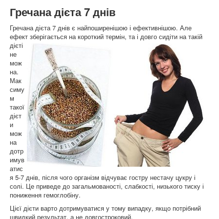
Гречана дієта 7 днів
Гречана дієта 7 днів є найпоширенішою і ефективнішою. Але
ефект зберігається на короткий термін, та і довго
сидіти на такій
дієті
не
мож
на.
Мак
симу
м
такої
дієт
и
мож
на
дотр
имув
атис
я 5-7 днів, після чого організм відчуває гостру нестачу цукру і
солі. Це приведе до загальмованості, слабкості, низького тиску і
пониження гемоглобіну.
Цієї дієти варто дотримуватися у тому випадку, якщо потрібний
швидкий результат, а не довгостроковий.