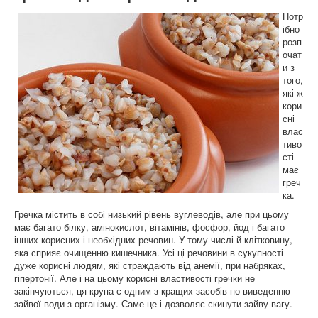
Потр
ібно
розп
очат
и з
того,
які ж
кори
сні
влас
тиво
сті
має
греч
ка.
Гречка містить в собі низький рівень вуглеводів, але при цьому
має багато білку, амінокислот, вітамінів, фосфор, йод і багато
інших корисних і необхідних речовин. У тому числі й клітковину,
яка сприяє очищенню кишечника. Усі ці речовини в сукупності
дуже корисні людям, які страждають від анемії, при набряках,
гіпертонії. Але і на цьому корисні властивості гречки не
закінчуються, ця крупа є одним з кращих засобів по виведенню
зайвої води з організму. Саме це і дозволяє скинути зайву вагу.