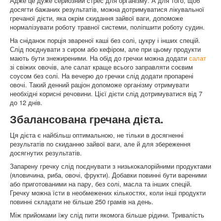
Адже це дуже серйозний стрес для організму. А для того, щоб
досягти бажаних результатів, можна дотримуватися лікувальної
гречаної дієти, яка окрім скидання зайвої ваги, допоможе
нормалізувати роботу травної системи, поліпшити роботу судин.
На сніданок порція звареної каші без солі, цукру і інших спецій.
Слід поєднувати з сиром або кефіром, але при цьому продукти
мають бути знежиреними. На обід до гречки можна додати
салат
зі свіжих овочів, але салат краще всього заправляти соєвим
соусом без солі. На вечерю до гречки слід додати пропарені
овочі. Такий денний раціон допоможе організму отримувати
необхідні корисні речовини. Цієї дієти слід дотримуватися від 7
до 12 днів.
Збалансована гречана дієта.
Ця дієта є найбільш оптимальною, не тільки в досягненні
результатів по скиданню зайвої ваги, але й для збереження
досягнутих результатів.
Запарену гречку слід поєднувати з низькокалорійними продуктами
(яловичина, риба, овочі, фрукти). Добавки повинні бути вареними
або приготованими на пару, без солі, масла та інших спецій.
Гречку можна їсти в необмежених кількостях, коли інші продукти
повинні складати не більше 250 грамів на день.
Між прийомами їжу слід пити якомога більше рідини. Тривалість