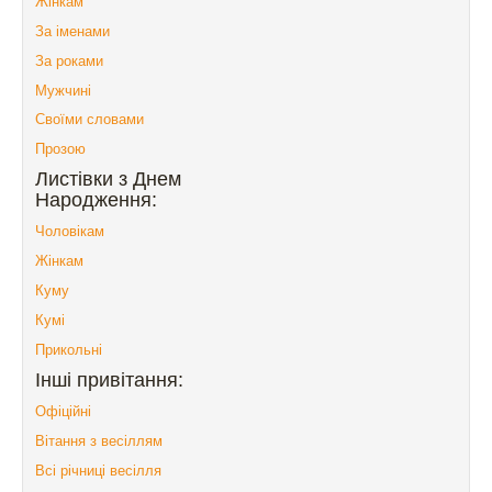
Жінкам
За іменами
За роками
Мужчині
Своїми словами
Прозою
Листівки з Днем
Народження:
Чоловікам
Жінкам
Куму
Кумі
Прикольні
Інші привітання:
Офіційні
Вітання з весіллям
Всі річниці весілля