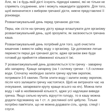
Але, як і в будь-якій дієті існують підводні камені, які не тільки не
сприяють схудненню, але і можуть нашкодити здоров'ю. Для того,
щоб визначитися з вибором гречаної дієти, нижче представлені її
різновиди.
Розвантажувальний день перед гречаною дієтою.
Перш, ніж сісти на гречану дієту краще влаштувати для організму
розвантажувальний день, щоб зрозуміти, як засвоюється гречана
каша.
Розвантажувальний день потрібний для того, щоб очистити
кишечник і вивести зайву воду з організму. Це допоможе легше
перенести перші дні гречаної дієти, адже організм вже буде
готовий до прийняття обмеженої кількості їжі.
У розвантажувальний день дозволяється їсти гречку - заварену
або запарену. Краще запарену (на 1 склянку гречки - 1,5 склянки
води. Спочатку необхідно залити гречку крутим окропом,
потримати 3-5 хвилин. Потім злити воду і залити знову окропом,
після чого залишити гречку настоятися. Щоб не витрачати час на
очікування, запарювати крупу краще всього на ніч). Можна пити
воду і чай в необмеженій кількості, адже усі надлишки виведе
гречка. Якщо сильно мучить відчуття голоду, то в кашу можна
додати підсмажену на 1 ст. л. рослинної олії цибулю. Тільки
потрібно пам'ятати, що не можна додавати сіль, цукор, спеції і
соуси.