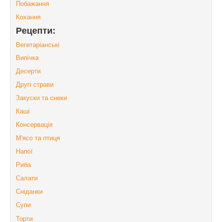
Побажання
Кохання
Рецепти:
Вегетаріанські
Випічка
Десерти
Другі страви
Закуски та снеки
Каші
Консервація
М'ясо та птиця
Напої
Риба
Салати
Сніданки
Супи
Торти