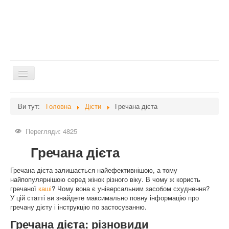
Перемикач
навігації
Головна
Ви тут:
Головна
Дієти
Гречана дієта
Дієти
Перегляди: 4825
Здоров'я
Гречана дієта
Краса
Мати та дитина
Гречана дієта залишається найефективнішою, а тому
найпопулярнішою серед жінок різного віку. В чому ж користь
Незвідане
гречаної
каші
? Чому вона є універсальним засобом схуднення?
У цій статті ви знайдете максимально повну інформацію про
Рецепти
гречану дієту і інструкцію по застосуванню.
Війна
Гречана дієта: різновиди