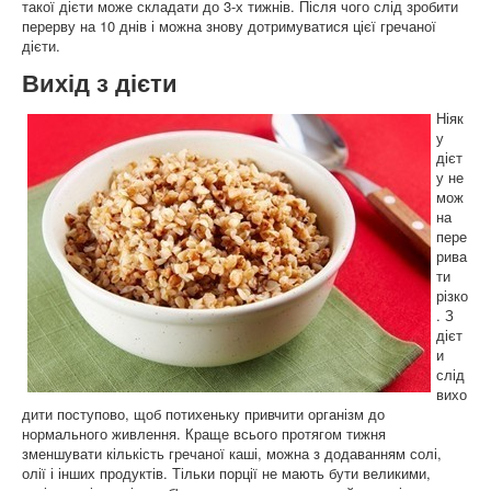
такої дієти може складати до 3-х тижнів. Після чого слід зробити
перерву на 10 днів і можна знову дотримуватися цієї гречаної
дієти.
Вихід з дієти
Ніяк
у
дієт
у не
мож
на
пере
рива
ти
різко
. З
дієт
и
слід
вихо
дити поступово, щоб потихеньку привчити організм до
нормального живлення. Краще всього протягом тижня
зменшувати кількість гречаної каші, можна з додаванням солі,
олії і інших продуктів. Тільки порції не мають бути великими,