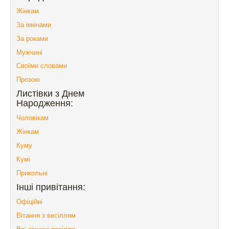
Жінкам
За іменами
За роками
Мужчині
Своїми словами
Прозою
Листівки з Днем
Народження:
Чоловікам
Жінкам
Куму
Кумі
Прикольні
Інші привітання:
Офіційні
Вітання з весіллям
Всі річниці весілля