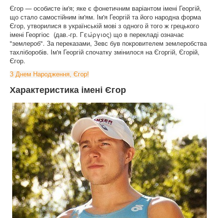
Єгор — особисте ім'я; яке є фонетичним варіантом імені Георгій,
що стало самостійним ім'ям. Ім'я Георгій та його народна форма
Єгор, утворилися в українській мові з одного й того ж грецького
імені Георгіос (дав.-гр. Γεώργιος) що в перекладі означає
"землероб". За переказами, Зевс був покровителем землеробства
тахліборобів. Ім'я Георгій спочатку змінилося на Єгоргій, Єгорій,
Єгор.
З Днем Народження, Єгор!
Характеристика імені Єгор