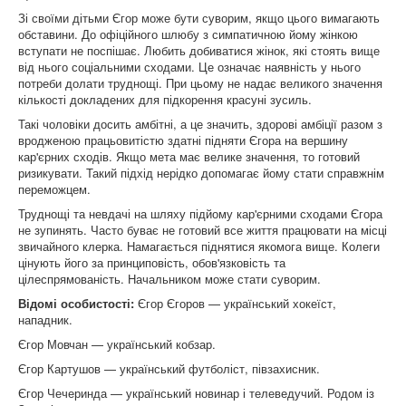
Зі своїми дітьми Єгор може бути суворим, якщо цього вимагають
обставини. До офіційного шлюбу з симпатичною йому жінкою
вступати не поспішає. Любить добиватися жінок, які стоять вище
від нього соціальними сходами. Це означає наявність у нього
потреби долати труднощі. При цьому не надає великого значення
кількості докладених для підкорення красуні зусиль.
Такі чоловіки досить амбітні, а це значить, здорові амбіції разом з
вродженою працьовитістю здатні підняти Єгора на вершину
кар'єрних сходів. Якщо мета має велике значення, то готовий
ризикувати. Такий підхід нерідко допомагає йому стати справжнім
переможцем.
Труднощі та невдачі на шляху підйому кар'єрними сходами Єгора
не зупинять. Часто буває не готовий все життя працювати на місці
звичайного клерка. Намагається піднятися якомога вище. Колеги
цінують його за принциповість, обов'язковість та
цілеспрямованість. Начальником може стати суворим.
Відомі особистості:
Єгор Єгоров — український хокеїст,
нападник.
Єгор Мовчан — український кобзар.
Єгор Картушов — український футболіст, півзахисник.
Єгор Чечеринда — український новинар і телеведучий. Родом із