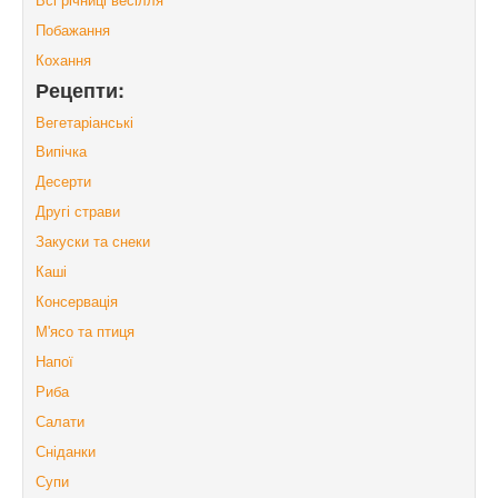
Побажання
Кохання
Рецепти:
Вегетаріанські
Випічка
Десерти
Другі страви
Закуски та снеки
Каші
Консервація
М'ясо та птиця
Напої
Риба
Салати
Сніданки
Супи