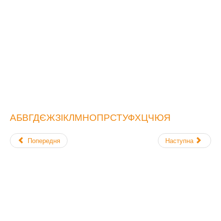
А
Б
В
Г
Д
Є
Ж
З
І
К
Л
М
Н
О
П
Р
С
Т
У
Ф
Х
Ц
Ч
Ю
Я
Попередня
Наступна