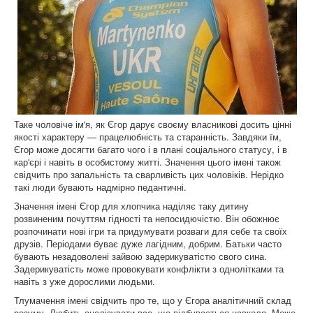
Таке чоловіче ім'я, як Єгор дарує своєму власникові досить цінні
якості характеру — працелюбність та старанність. Завдяки їм,
Єгор може досягти багато чого і в плані соціального статусу, і в
кар'єрі і навіть в особистому житті. Значення цього імені також
свідчить про запальність та сварливість цих чоловіків. Нерідко
такі люди бувають надмірно педантичні.
Значення імені Єгор для хлопчика наділяє таку дитину
розвиненим почуттям гідності та непосидючістю. Він обожнює
розпочинати нові ігри та придумувати розваги для себе та своїх
друзів. Періодами буває дуже лагідним, добрим. Батьки часто
бувають незадоволені зайвою задерикуватістю свого сина.
Задерикуватість може провокувати конфлікти з однолітками та
навіть з уже дорослими людьми.
Тлумачення імені свідчить про те, що у Єгора аналітичний склад
розуму. Любить аналізувати все, що відбувається навколо. Може