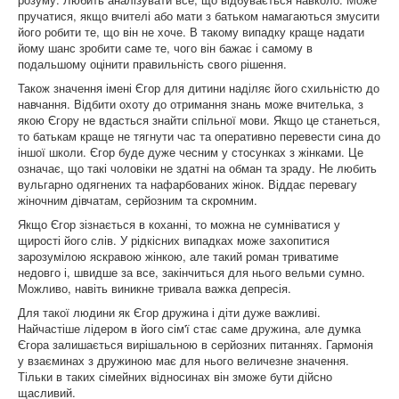
пручатися, якщо вчителі або мати з батьком намагаються змусити
його робити те, що він не хоче. В такому випадку краще надати
йому шанс зробити саме те, чого він бажає і самому в
подальшому оцінити правильність свого рішення.
Також значення імені Єгор для дитини наділяє його схильністю до
навчання. Відбити охоту до отримання знань може вчителька, з
якою Єгору не вдасться знайти спільної мови. Якщо це станеться,
то батькам краще не тягнути час та оперативно перевести сина до
іншої школи. Єгор буде дуже чесним у стосунках з жінками. Це
означає, що такі чоловіки не здатні на обман та зраду. Не любить
вульгарно одягнених та нафарбованих жінок. Віддає перевагу
жіночним дівчатам, серйозним та скромним.
Якщо Єгор зізнається в коханні, то можна не сумніватися у
щирості його слів. У рідкісних випадках може захопитися
зарозумілою яскравою жінкою, але такий роман триватиме
недовго і, швидше за все, закінчиться для нього вельми сумно.
Можливо, навіть виникне тривала важка депресія.
Для такої людини як Єгор дружина і діти дуже важливі.
Найчастіше лідером в його сім'ї стає саме дружина, але думка
Єгора залишається вирішальною в серйозних питаннях. Гармонія
у взаєминах з дружиною має для нього величезне значення.
Тільки в таких сімейних відносинах він зможе бути дійсно
щасливий.