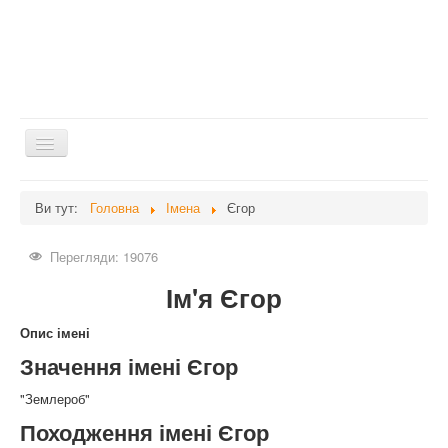
Перемикач
навігації
Головна
Ви тут:
Головна
Імена
Єгор
Дієти
Перегляди: 19076
Здоров'я
Ім'я Єгор
Краса
Мати та дитина
Опис імені
Значення імені Єгор
Незвідане
Рецепти
"Землероб"
Походження імені Єгор
Війна