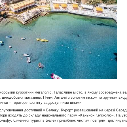
орський курортний мегаполіс. Галасливе місто, в якому зосереджена вел
в, цілодобових магазинів. Пляжі Анталії з золотим піском та зручним вхо
 ринки – територія шопінгу за доступними цінами.
бслуговування доступний у Белеку. Курорт розташований на березі Сере
иторії входять до складу національного парку «Каньйон Кепрюлю». На уз
я гольфу. Сімейних туристів Белек приваблює чистим повітрям, доглянут