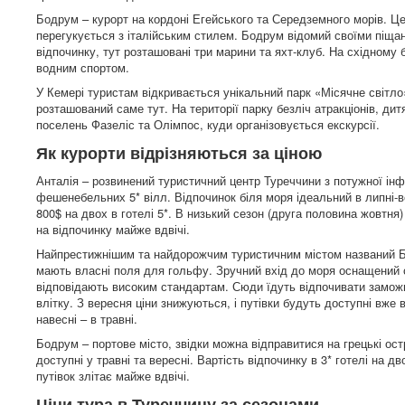
Бодрум – курорт на кордоні Егейського та Середземного морів. Це
перегукується з італійським стилем. Бодрум відомий своїми піща
відпочинку, тут розташовані три марини та яхт-клуб. На східному б
водним спортом.
У Кемері туристам відкривається унікальний парк «Місячне світл
розташований саме тут. На території парку безліч атракціонів, дит
поселень Фазеліс та Олімпос, куди організовується екскурсії.
Як курорти відрізняються за ціною
Анталія – розвинений туристичний центр Туреччини з потужної інф
фешенебельних 5* вілл. Відпочинок біля моря ідеальний в липні-ве
800$ на двох в готелі 5*. В низький сезон (друга половина жовтня
на відпочинку майже вдвічі.
Найпрестижнішим та найдорожчим туристичним містом названий Бел
мають власні поля для гольфу. Зручний вхід до моря оснащений 
відповідають високим стандартам. Сюди їдуть відпочивати заможні
влітку. З вересня ціни знижуються, і путівки будуть доступні вже 
навесні – в травні.
Бодрум – портове місто, звідки можна відправитися на грецькі ос
доступні у травні та вересні. Вартість відпочинку в 3* готелі на дв
путівок злітає майже вдвічі.
Ціни тура в Туреччину за сезонами