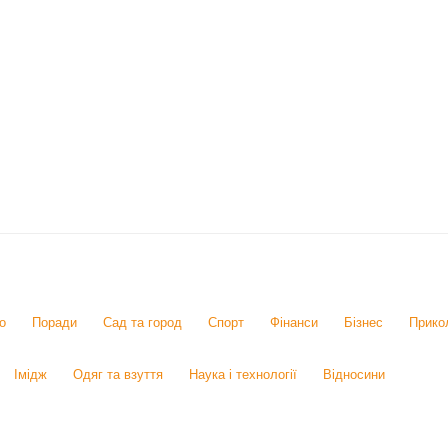
о
Поради
Сад та город
Спорт
Фінанси
Бізнес
Прико
Імідж
Одяг та взуття
Наука і технології
Відносини