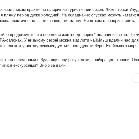
чивальникам практично цілорічний туристичний сезон. Лижні траси Улуд
ля пляжу період дуже холодний. На обладнаних спусках можуть кататися
ожна практично вдвічі дешевше, ніж влітку. Винятком є новорічні свята, 
фіційно продовжується з середини жовтня до першої половини квітня. Це 
SPA-салонах. У низькому сезоні можна виділити найбільш вдалий час для
літню спекотну погоду рекомендується відвідувати берег Егейського моря,
риється перед вами в будь-яку пору року тільки з найкращої сторони. Оз
питися екскурсіями? Вибір за вами.
Н