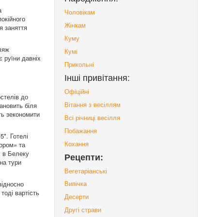
а
Чоловікам
окійного
Жінкам
я заняття
Куму
ляж
Кумі
є руїни давніх
Прикольні
Інші привітання:
Офіційні
остелів до
Вітання з весіллям
тановить біля
ить зекономити
Всі річниці весілля
Побажання
*. Готелі
Кохання
ором» та
у в Белеку
Рецепти:
 на тури
Вегетаріанські
відносно
Випічка
 тоді вартість
Десерти
Другі страви