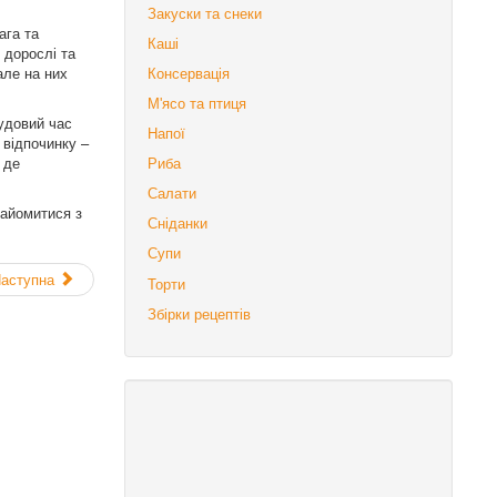
Закуски та снеки
ага та
Каші
 дорослі та
але на них
Консервація
М'ясо та птиця
чудовий час
Напої
 відпочинку –
 де
Риба
Салати
найомитися з
Сніданки
Супи
аступна
Торти
Збірки рецептів