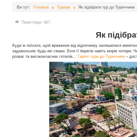
Ви тут:
Головна
Туризм
Як підібрати тур до Туреччини
Перегляди: 927
Як підібр
Куди ж поїхати, щоб враження від відпочинку залишилися винятко
задовольняє будь-які смаки. Біля її берегів навіть морів чотири: 
розваг та висококласних готелів…
Гарячі тури до Туреччини
– дост