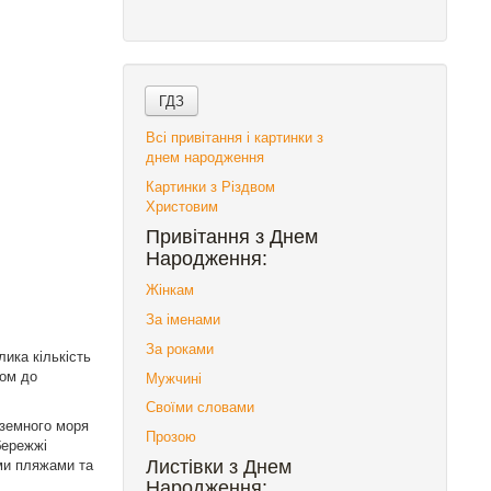
Всі привітання і картинки з
днем народження
Картинки з Різдвом
Христовим
Привітання з Днем
Народження:
Жінкам
За іменами
За роками
ика кількість
дом до
Мужчині
Своїми словами
дземного моря
Прозою
бережжі
ими пляжами та
Листівки з Днем
Народження: