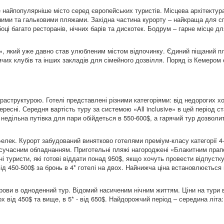
 найпопулярніше місто серед європейських туристів. Місцева архітектур
ними та гальковими пляжами. Західна частина курорту – найкраща для сп
оці багато ресторанів, нічних барів та дискотек. Бодрум – гарне місце дл
о», який уже давно став улюбленим містом відпочинку. Єдиний піщаний п
ячих клубів та інших закладів для сімейного дозвілля. Поряд із Кемером 
раструктурою. Готелі представлені різними категоріями: від недорогих х
ресні. Середня вартість туру за системою «All inclusive» в цей період с
) недільна путівка для пари обійдеться в 550-600$, а гарячий тур дозвол
ек. Курорт забудований винятково готелями преміум-класу категорії 4-5
сучасним обладнанням. Приготельні пляжі нагороджені «Блакитним прап
 туристи, які готові віддати понад 950$, якщо хочуть провести відпустк
від 450-500$ за бронь в 4* готелі на двох. Найнижча ціна встановлюється
трови в одноденний тур. Відомий насиченим нічним життям. Ціни на тури 
ох від 450$ та вище, в 5* - від 650$. Найдорожчий період – середина літа: