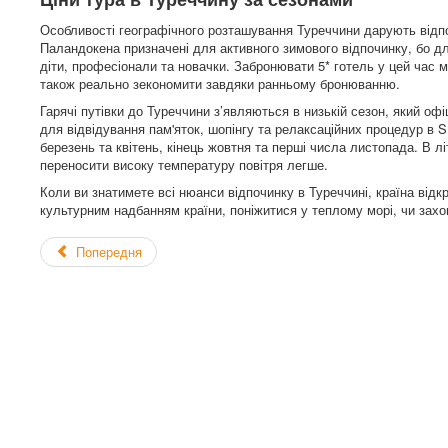
Особливості географічного розташування Туреччини дарують відпо
Паландокена призначені для активного зимового відпочинку, бо д
діти, професіонали та новачки. Забронювати 5* готель у цей час м
також реально зекономити завдяки ранньому бронюванню.
Гарячі путівки до Туреччини з’являються в низькій сезон, який о
для відвідування пам'яток, шопінгу та релаксаційних процедур в 
березень та квітень, кінець жовтня та перші числа листопада. В 
переносити високу температуру повітря легше.
Коли ви знатимете всі нюанси відпочинку в Туреччині, країна відк
культурним надбанням країни, поніжитися у теплому морі, чи захо
Попередня