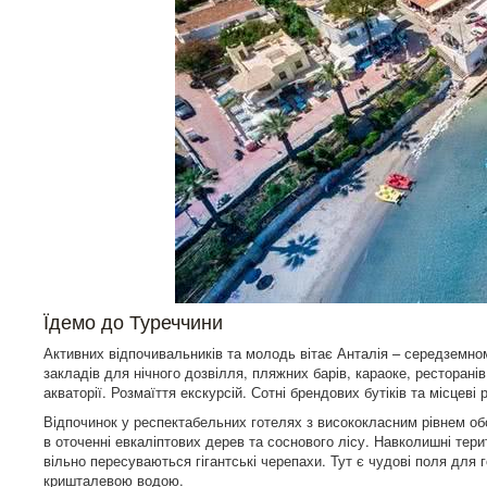
Їдемо до Туреччини
Активних відпочивальників та молодь вітає Анталія – середземном
закладів для нічного дозвілля, пляжних барів, караоке, ресторані
акваторії. Розмаїття екскурсій. Сотні брендових бутіків та місцеві
Відпочинок у респектабельних готелях з висококласним рівнем о
в оточенні евкаліптових дерев та соснового лісу. Навколишні тер
вільно пересуваються гігантські черепахи. Тут є чудові поля дл
кришталевою водою.