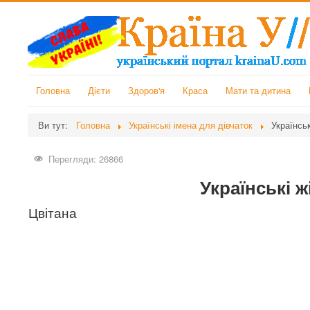
Головна
Дієти
Здоров'я
Краса
Мати та дитина
Ви тут:
Головна
Українські імена для дівчаток
Українськ
Перегляди: 26866
Українські ж
Цвітана