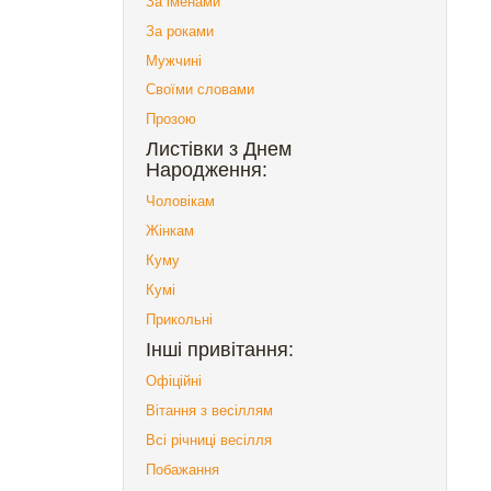
За іменами
За роками
Мужчині
Своїми словами
Прозою
Листівки з Днем
Народження:
Чоловікам
Жінкам
Куму
Кумі
Прикольні
Інші привітання:
Офіційні
Вітання з весіллям
Всі річниці весілля
Побажання