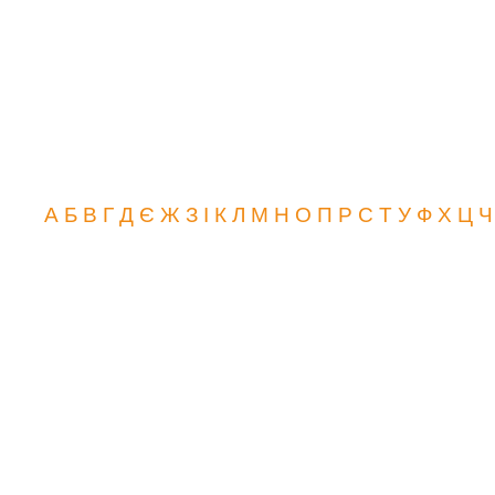
А
Б
В
Г
Д
Є
Ж
З
І
К
Л
М
Н
О
П
Р
С
Т
У
Ф
Х
Ц
Ч