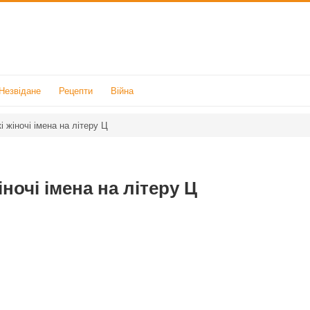
Незвідане
Рецепти
Війна
і жіночі імена на літеру Ц
іночі імена на літеру Ц