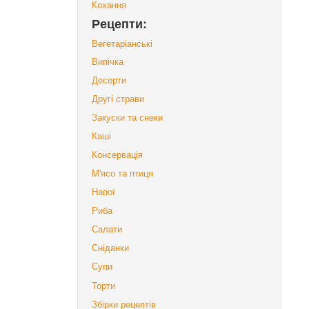
Кохання
Рецепти:
Вегетаріанські
Випічка
Десерти
Другі страви
Закуски та снеки
Каші
Консервація
М'ясо та птиця
Напої
Риба
Салати
Сніданки
Супи
Торти
Збірки рецептів