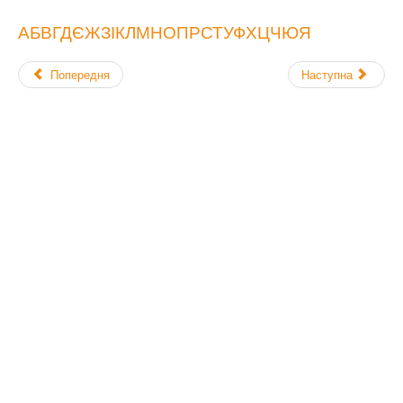
А
Б
В
Г
Д
Є
Ж
З
І
К
Л
М
Н
О
П
Р
С
Т
У
Ф
Х
Ц
Ч
Ю
Я
Попередня
Наступна