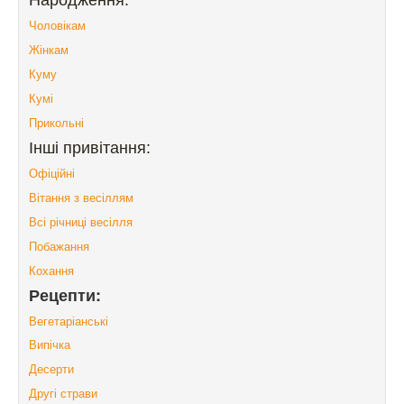
Чоловікам
Жінкам
Куму
Кумі
Прикольні
Інші привітання:
Офіційні
Вітання з весіллям
Всі річниці весілля
Побажання
Кохання
Рецепти:
Вегетаріанські
Випічка
Десерти
Другі страви