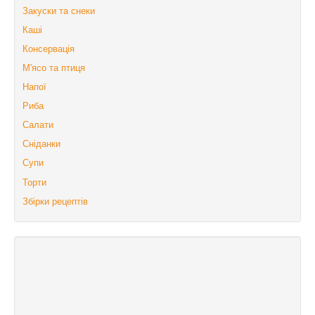
Закуски та снеки
Каші
Консервація
М'ясо та птиця
Напої
Риба
Салати
Сніданки
Супи
Торти
Збірки рецептів