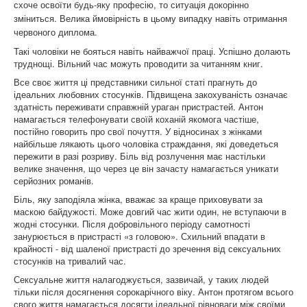
схоче освоїти будь-яку професію, то ситуація докорінно
зміниться. Велика ймовірність в цьому випадку навіть отримання
червоного диплома.
Такі чоловіки не бояться навіть найважчої праці. Успішно долають
труднощі. Вільний час можуть проводити за читанням книг.
Все своє життя ці представники сильної статі прагнуть до
ідеальних любовних стосунків. Підвищена закохуваність означає
здатність переживати справжній ураган пристрастей. Антон
намагається телефонувати своїй коханій якомога частіше,
постійно говорить про свої почуття. У відносинах з жінками
найбільше лякають цього чоловіка страждання, які доведеться
пережити в разі розриву. Біль від розлучення має настільки
велике значення, що через це він зачасту намагається уникати
серйозних романів.
Біль, яку заподіяла жінка, вважає за краще приховувати за
маскою байдужості. Може довгий час жити один, не вступаючи в
жодні стосунки. Після добровільного періоду самотності
занурюється в пристрасті «з головою». Схильний впадати в
крайності - від шаленої пристрасті до зречення від сексуальних
стосунків на тривалий час.
Сексуальне життя налагоджується, зазвичай, у таких людей
тільки після досягнення сорокарічного віку. Антон протягом всього
свого життя намагається досягти ідеальної рівноваги між своїми