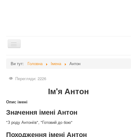
Перемикач
навігації
Головна
Ви тут:
Головна
Імена
Антон
Дієти
Перегляди: 2226
Здоров'я
Ім'я Антон
Краса
Мати та дитина
Опис імені
Значення імені Антон
Незвідане
Рецепти
"З роду Антоніїв", "Готовий до бою"
Війна
Походження імені Антон