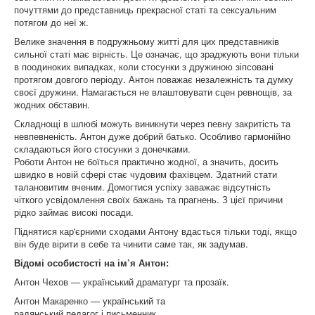
почуттями до представниць прекрасної статі та сексуальним
потягом до неї ж.
Велике значення в подружньому житті для цих представників
сильної статі має вірність. Це означає, що зраджують вони тільки
в поодиноких випадках, коли стосунки з дружиною зіпсовані
протягом довгого періоду. Антон поважає незалежність та думку
своєї дружини. Намагається не влаштовувати сцен ревнощів, за
жодних обставин.
Складнощі в шлюбі можуть виникнути через певну закритість та
невпевненість. Антон дуже добрий батько. Особливо гармонійно
складаються його стосунки з донечками.
Роботи Антон не боїться практично жодної, а значить, досить
швидко в новій сфері стає чудовим фахівцем. Здатний стати
талановитим вченим. Домогтися успіху заважає відсутність
чіткого усвідомлення своїх бажань та прагнень. З цієї причини
рідко займає високі посади.
Піднятися кар'єрними сходами Антону вдасться тільки тоді, якщо
він буде вірити в себе та чинити саме так, як задумав.
Відомі особистості на ім’я Антон:
Антон Чехов — український драматург та прозаїк.
Антон Макаренко — український та
радянський педагог і письменник.