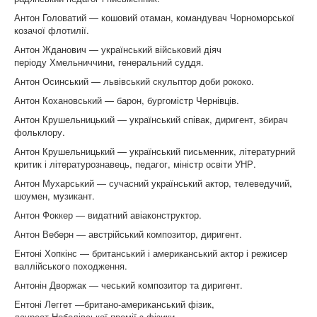
Антон Головатий — кошовий отаман, командувач Чорноморської
козачої флотилії.
Антон Жданович — український військовий діяч
періоду Хмельниччини, генеральний суддя.
Антон Осинський — львівський скульптор доби рококо.
Антон Кохановський — барон, бургомістр Чернівців.
Антон Крушельницький — український співак, диригент, збирач
фольклору.
Антон Крушельницький — український письменник, літературний
критик і літературознавець, педагог, міністр освіти УНР.
Антон Мухарський — сучасний український актор, телеведучий,
шоумен, музикант.
Антон Фоккер — видатний авіаконструктор.
Антон Веберн — австрійський композитор, диригент.
Ентоні Хопкінс — британський і американський актор і режисер
валлійського походження.
Антонін Дворжак — чеський композитор та диригент.
Ентоні Леггет —британо-американський фізик,
лауреат Нобелівської премії з фізики.