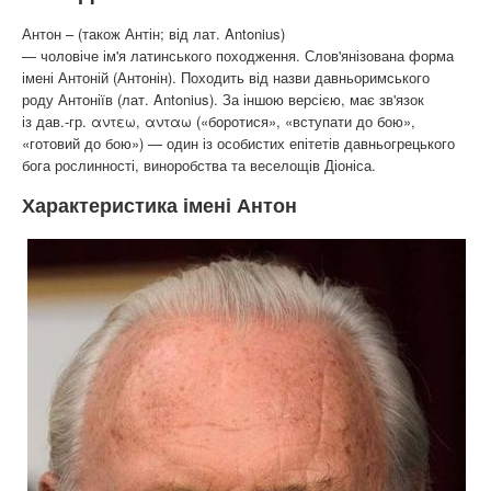
Антон – (також Антін; від лат. Antonius)
— чоловіче ім'я латинського походження. Слов'янізована форма
імені Антоній (Антонін). Походить від назви давньоримського
роду Антоніїв (лат. Antonius). За іншою версією, має зв'язок
із дав.-гр. αντεω, ανταω («боротися», «вступати до бою»,
«готовий до бою») — один із особистих епітетів давньогрецького
бога рослинності, виноробства та веселощів Діоніса.
Характеристика імені Антон