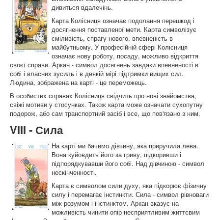
дивиться вдалечінь.
Карта Колісниця означає подолання перешкод і
досягнення поставленої мети. Карта символізує
сміливість, спрагу нового, впевненість в
майбутньому. У професійній сфері Колісниця
означає нову роботу, посаду, можливо відкриття
своєї справи. Аркан - символ досягнень завдяки впевненості в
собі і власних зусиль і в деякій мірі підтримки вищих сил.
Людина, зображена на карті - це переможець.
В особистих справах Колісниця свідчить про нові знайомства,
свіжі мотиви у стосунках. Також карта може означати сухопутну
подорож, або сам транспортний засіб і все, що пов'язано з ним.
VIII - Сила
На карті ми бачимо дівчину, яка приручила лева.
Вона куйовдить його за гриву, підкоривши і
підпорядкувавши його собі. Над дівчиною - символ
нескінченності.
Карта є символом сили духу, яка підкорює фізичну
силу і перемагає інстинкти. Сила - символ рівноваги
між розумом і інстинктом. Аркан вказує на
можливість чинити опір несприятливим життєвим