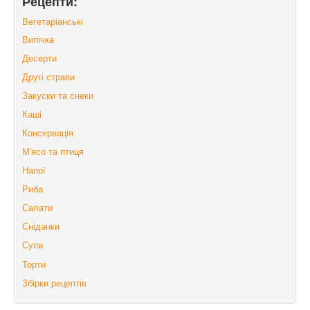
Рецепти:
Вегетаріанські
Випічка
Десерти
Другі страви
Закуски та снеки
Каші
Консервація
М'ясо та птиця
Напої
Риба
Салати
Сніданки
Супи
Торти
Збірки рецептів