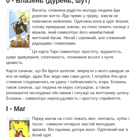
Весела, сповнена радістю молода людина йде
дорогою життя. Йде прямо у прірву, зовсім не
помічаючи небезпеки. Одягнена вона в одяг блазня,
голову прикрашає ковпак, на плечі лежить палиця з
мішком, який символізує його невибагливий
життєвий багаж. Нехай і скромний, але сповнений
радощами і помилками.
Ця карта Таро символізує простоту, відкритість,
щире здивування, спонтанність, починання всього з нуля,
цікавість.
Карта означає, що Ви йдете шляхом, звернути з якого швидше за
все не вийде, адже Вас веде ним сама доля. І потрібно йти цією
стежкою сподіваючись на удачу і поблажливість згори. Блазень
також означає, що людина не керує ситуацією, а також
різноманітні несподівані обставини і ситуації на життєвому шляху.
Блазень - символізує нерозсудливість і простоту сприйняття.
I - Маг
Перед магом на столі лежать меч, пентакль, кубок і
посох - символи чотирьох мастей молодших
арканів. Він піднімає догори жезл. Одягнений маг в
білий одяг.