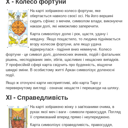
X - Колесо фортуни
На карті зображено колесо фортуни, яке
обертається навколо своєї осі. На його вершині
сидить сфінкс з мечем, символом влади, виконуючи
накази долі, які неможливо заперечити.
Карта символізує долю і рок, щастя, удачу і
невдачу. Якщо пощастило, то людина піднімається
вгору колесом фортуни, але якщо удача
відвернулася - падіння вниз неминуче. Колесо
фортуни - це символ долі, доленосних вчинків, подій і фатальних
рішень, несподіваних змін, збігів, щасливих і нещасних випадків.
У професійній сфері карта свідчить про буденність, віщуючи
швидкі зміни. В особистому житті Аркан символізує доленосні
події.
Якщо ж оточуючі карти несприятливі, або карта Таро у
перевернутому вигляді - означає нещастя і перешкоди на шляху.
XI - Справедливість
На карті зображено жінку з зав'язаними очима, в
руках якої меч і ваги - символи правосуддя. Погляд
її спрямований вперед прямо і неупереджено.
Карта символізує справедливість, правосуддя,