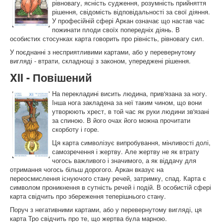
рівновагу, ясність судження, розумність прийняття
рішення, свідомість відповідальності за свої діяння.
У професійній сфері Аркан означає що настав час
пожинати плоди своїх попередніх діянь. В
особистих стосунках карта говорить про рівність, рівновагу сил.
У поєднанні з несприятливими картами, або у перевернутому
вигляді - втрати, складнощі з законом, упереджені рішення.
XII - Повішений
На перекладині висить людина, прив'язана за ногу.
Інша нога закладена за неї таким чином, що вони
утворюють хрест, в той час як руки людини зв'язані
за спиною. В його очах його можна прочитати
скорботу і горе.
Ця карта символізує випробування, мінливості долі,
самозречення і жертву. Але жертву не як втрату
чогось важливого і значимого, а як віддачу для
отримання чогось більш дорогого. Аркан вказує на
переосмислення існуючого стану речей, затримку, спад. Карта є
символом проникнення в сутність речей і подій. В особистій сфері
карта свідчить про збереження теперішнього стану.
Поруч з негативними картами, або у перевернутому вигляді, ця
карта Тро свідчить про те, що жертва була марною.