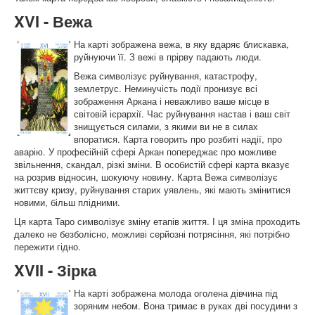
XVI - Вежа
На карті зображена вежа, в яку вдаряє блискавка,
руйнуючи її. З вежі в прірву падають люди.
Вежа символізує руйнування, катастрофу,
землетрус. Неминучість події пронизує всі
зображення Аркана і неважливо ваше місце в
світовій ієрархії. Час руйнування настав і ваш світ
знищується силами, з якими ви не в силах
впоратися. Карта говорить про розбиті надії, про
аварію. У професійній сфері Аркан попереджає про можливе
звільнення, скандал, різкі зміни. В особистій сфері карта вказує
на розрив відносин, шокуючу новину. Карта Вежа символізує
життєву кризу, руйнування старих уявлень, які мають змінитися
новими, більш плідними.
Ця карта Таро символізує зміну етапів життя. І ця зміна проходить
далеко не безболісно, ​​можливі серйозні потрясіння, які потрібно
пережити гідно.
XVII - Зірка
На карті зображена молода оголена дівчина під
зоряним небом. Вона тримає в руках дві посудини з