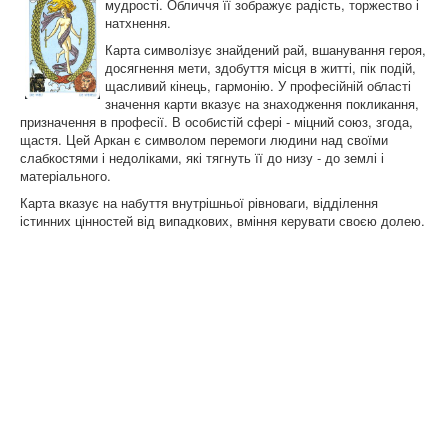
мудрості. Обличчя її зображує радість, торжество і
натхнення.
Карта символізує знайдений рай, вшанування героя,
досягнення мети, здобуття місця в житті, пік подій,
щасливий кінець, гармонію. У професійній області
значення карти вказує на знаходження покликання,
призначення в професії. В особистій сфері - міцний союз, згода,
щастя. Цей Аркан є символом перемоги людини над своїми
слабкостями і недоліками, які тягнуть її до низу - до землі і
матеріального.
Карта вказує на набуття внутрішньої рівноваги, відділення
істинних цінностей від випадкових, вміння керувати своєю долею.