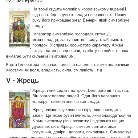
IV - Імператор
На троні сидить чоловік у королівському вбранні і
від нього йде відчуття влади і впевненості. Праву
руку його прикрашає жезл Венери, який символізує
владу.
Імператор символізує господаря ситуації,
можновладця, заступництво і силу, стабільність і
порядок. У справах особистого характеру Аркан
вказує на міцні відносини, турботу і надійність, яка
вимагає бути сильним і витривалим.
Карта Імператора позначає чоловіче начало з такими чоловічими
якостями як воля, владність, сила, сміливість і т.д.
V - Жрець
Жрець, який сидить на троні. Біля його ніг - паства.
Він благословляє людей. Одяг його червоного
кольору - символ зовнішньої влади.
Жрець символізує знання і віру, яка приходить
ззовні. Це може бути і вчитель, який знаходиться на
більш високому рівні розвитку і підтримка вищих
духовних сил. Жрець - символ святого, знак
розуміння, довіри і доброти, покликання. Символізує
довіру один одному в справах особистого характеру, союз, шлюб.