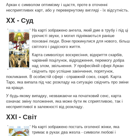
Аркан є символом оптимізму і щастя, проте в оточенні
несприятливих карт, або у перевернутому вигляді - їх відсутність.
XX - Суд
На карті зображено ангела, який дме в трубу і під ці
урочисті звуки, з могил піднімаються раніше
поховані люди. Вони прокинулися для нового, більш
світлого і радісного життя.
Карта символізує воскресіння, відкриття скарбів,
чарівний поцілунок, відродження, перемогу добра
над злом, звільнення. У професійній сфері Аркан
свідчить про успішне закінчення, порятунок,
покликання. В особистій сфері - справжній союз, скарб. Карта
Таро, яка випала під час розкладу на ситуацію свідчить про зміни
на краще.
У будь-якому випадку, незважаючи на початковий сенс, карта
означає зміну положення, яка може бути як сприятливою, так і
несприятливої ​​в залежності від розкладу.
XXI - Світ
На карті зображено постать оголеної жінки, яка
тримає в руках два жезла - символи любові і