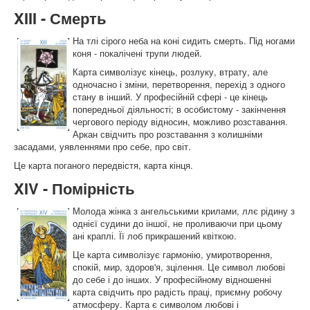
XIII - Смерть
На тлі сірого неба на коні сидить смерть. Під ногами
коня - покалічені трупи людей.
Карта символізує кінець, розлуку, втрату, але
одночасно і зміни, перетворення, перехід з одного
стану в інший. У професійній сфері - це кінець
попередньої діяльності; в особистому - закінчення
чергового періоду відносин, можливо розставання.
Аркан свідчить про розставання з колишніми
засадами, уявленнями про себе, про світ.
Це карта поганого передвістя, карта кінця.
XIV - Помірність
Молода жінка з ангельськими крилами, ллє рідину з
однієї судини до іншої, не проливаючи при цьому
ані краплі. Її лоб прикрашений квіткою.
Це карта символізує гармонію, умиротворення,
спокій, мир, здоров'я, зцілення. Це символ любові
до себе і до інших. У професійному відношенні
карта свідчить про радість праці, приємну робочу
атмосферу. Карта є символом любові і