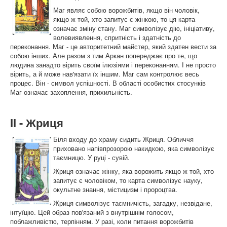
Маг являє собою ворожбитів, якщо він чоловік,
якщо ж той, хто запитує є жінкою, то ця карта
означає зміну стану. Маг символізує дію, ініціативу,
волевиявлення, спритність і здатність до
переконання. Маг - це авторитетний майстер, який здатен вести за
собою інших. Але разом з тим Аркан попереджає про те, що
людина занадто вірить своїм ілюзіями і переконанням. І не просто
вірить, а й може нав'язати їх іншим. Маг сам контролює весь
процес. Він - символ успішності. В області особистих стосунків
Маг означає захоплення, прихильність.
II - Жриця
Біля входу до храму сидить Жриця. Обличчя
приховано напівпрозорою накидкою, яка символізує
таємницю. У руці - сувій.
Жриця означає жінку, яка ворожить якщо ж той, хто
запитує є чоловіком, то карта символізує науку,
окультне знання, містицизм і пророцтва.
Жриця символізує таємничість, загадку, незвідане,
інтуїцію. Цей образ пов'язаний з внутрішнім голосом,
поблажливістю, терпінням. У разі, коли питання ворожбитів