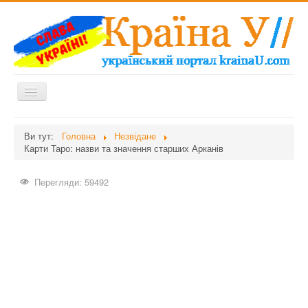
Перемикач
навігації
Головна
Ви тут:
Головна
Незвідане
Карти Таро: назви та значення старших Арканів
Дієти
Здоров'я
Перегляди: 59492
Краса
Мати та дитина
Незвідане
Рецепти
Війна