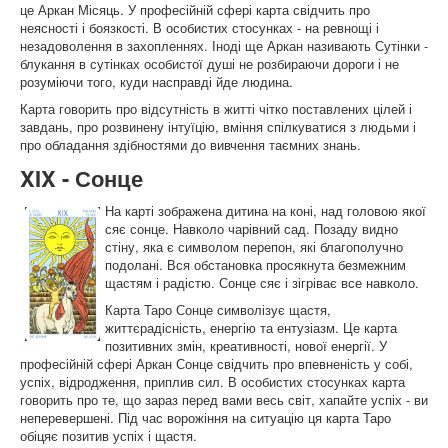
це Аркан Місяць. У професійній сфері карта свідчить про
неясності і боязкості. В особистих стосунках - на ревнощі і
незадоволення в захопленнях. Іноді ще Аркан називають Сутінки -
блукання в сутінках особистої душі не розбираючи дороги і не
розуміючи того, куди насправді йде людина.
Карта говорить про відсутність в житті чітко поставлених цілей і
завдань, про розвинену інтуїцію, вміння спілкуватися з людьми і
про обладання здібностями до вивчення таємних знань.
XIX - Сонце
На карті зображена дитина на коні, над головою якої
сяє сонце. Навколо чарівний сад. Позаду видно
стіну, яка є символом перепон, які благополучно
подолані. Вся обстановка просякнута безмежним
щастям і радістю. Сонце сяє і зігріває все навколо.
Карта Таро Сонце символізує щастя,
життєрадісність, енергію та ентузіазм. Це карта
позитивних змін, креативності, нової енергії. У
професійній сфері Аркан Сонце свідчить про впевненість у собі,
успіх, відродження, приплив сил. В особистих стосунках карта
говорить про те, що зараз перед вами весь світ, хапайте успіх - ви
неперевершені. Під час ворожіння на ситуацію ця карта Таро
обіцяє позитив успіх і щастя.