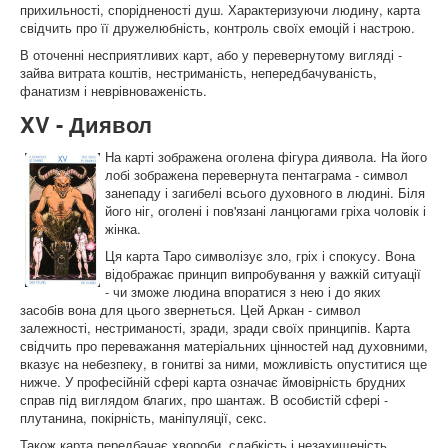
прихильності, спорідненості душ. Характеризуючи людину, карта
свідчить про її дружелюбність, контроль своїх емоцій і настрою.
В оточенні несприятливих карт, або у перевернутому вигляді -
зайва витрата коштів, нестриманість, непередбачуваність,
фанатизм і неврівноваженість.
XV - Диявол
На карті зображена оголена фігура диявола. На його
лобі зображена перевернута пентаграма - символ
занепаду і загибелі всього духовного в людині. Біля
його ніг, оголені і пов'язані ланцюгами гріха чоловік і
жінка.
Ця карта Таро символізує зло, гріх і спокусу. Вона
відображає принцип випробування у важкій ситуації
- чи зможе людина впоратися з нею і до яких
засобів вона для цього звернеться. Цей Аркан - символ
залежності, нестриманості, зради, зради своїх принципів. Карта
свідчить про переважання матеріальних цінностей над духовними,
вказує на небезпеку, в гонитві за ними, можливість опуститися ще
нижче. У професійній сфері карта означає ймовірність брудних
справ під виглядом благих, про шантаж. В особистій сфері -
плутанина, покірність, маніпуляції, секс.
Також карта передбачає хвороби, слабкість і незахищеність.