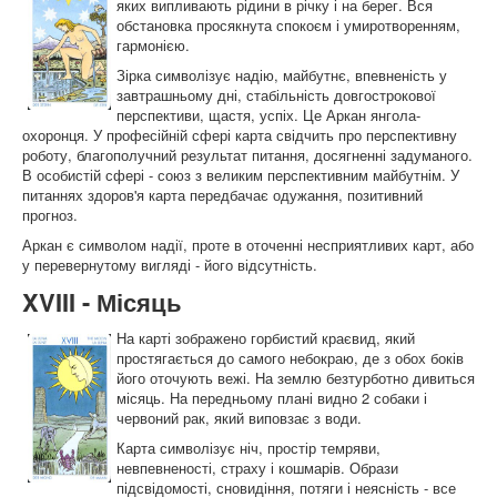
яких випливають рідини в річку і на берег. Вся
обстановка просякнута спокоєм і умиротворенням,
гармонією.
Зірка символізує надію, майбутнє, впевненість у
завтрашньому дні, стабільність довгострокової
перспективи, щастя, успіх. Це Аркан янгола-
охоронця. У професійній сфері карта свідчить про перспективну
роботу, благополучний результат питання, досягненні задуманого.
В особистій сфері - союз з великим перспективним майбутнім. У
питаннях здоров'я карта передбачає одужання, позитивний
прогноз.
Аркан є символом надії, проте в оточенні несприятливих карт, або
у перевернутому вигляді - його відсутність.
XVIII - Місяць
На карті зображено горбистий краєвид, який
простягається до самого небокраю, де з обох боків
його оточують вежі. На землю безтурботно дивиться
місяць. На передньому плані видно 2 собаки і
червоний рак, який виповзає з води.
Карта символізує ніч, простір темряви,
невпевненості, страху і кошмарів. Образи
підсвідомості, сновидіння, потяги і неясність - все