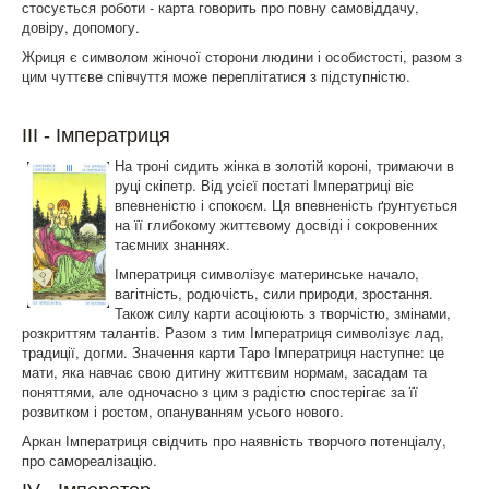
стосується роботи - карта говорить про повну самовіддачу,
довіру, допомогу.
Жриця є символом жіночої сторони людини і особистості, разом з
цим чуттєве співчуття може переплітатися з підступністю.
III - Імператриця
На троні сидить жінка в золотій короні, тримаючи в
руці скіпетр. Від усієї постаті Імператриці віє
впевненістю і спокоєм. Ця впевненість ґрунтується
на її глибокому життєвому досвіді і сокровенних
таємних знаннях.
Імператриця символізує материнське начало,
вагітність, родючість, сили природи, зростання.
Також силу карти асоціюють з творчістю, змінами,
розкриттям талантів. Разом з тим Імператриця символізує лад,
традиції, догми. Значення карти Таро Імператриця наступне: це
мати, яка навчає свою дитину життєвим нормам, засадам та
поняттями, але одночасно з цим з радістю спостерігає за її
розвитком і ростом, опануванням усього нового.
Аркан Імператриця свідчить про наявність творчого потенціалу,
про самореалізацію.