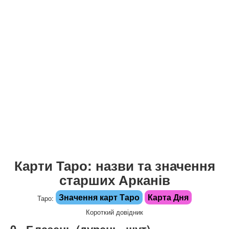
Карти Таро: назви та значення
старших Арканів
Значення карт Таро
Карта Дня
Таро:
Короткий довідник
0 - Блазень (дурень, шут)