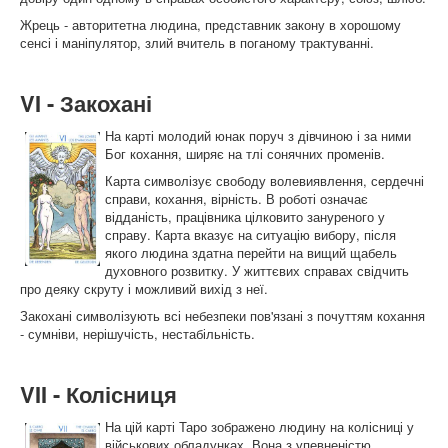
Жрець - авторитетна людина, представник закону в хорошому
сенсі і маніпулятор, злий вчитель в поганому трактуванні.
VI - Закохані
На карті молодий юнак поруч з дівчиною і за ними
Бог кохання, ширяє на тлі сонячних променів.
Карта символізує свободу волевиявлення, сердечні
справи, кохання, вірність. В роботі означає
відданість, працівника цілковито зануреного у
справу. Карта вказує на ситуацію вибору, після
якого людина здатна перейти на вищий щабель
духовного розвитку. У життєвих справах свідчить
про деяку скруту і можливий вихід з неї.
Закохані символізують всі небезпеки пов'язані з почуттям кохання
- сумніви, нерішучість, нестабільність.
VII - Колісниця
На цій карті Таро зображено людину на колісниці у
військових обладунках. Вона з упевненістю