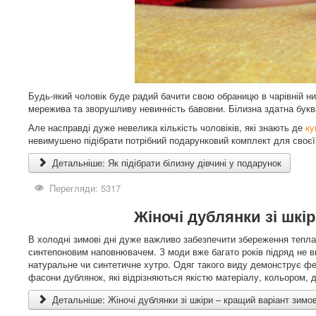
Будь-який чоловік буде радий бачити свою обраницю в чарівній ни
мережива та зворушливу невинність бавовни. Білизна здатна буквал
Але насправді дуже невелика кількість чоловіків, які знають де
ку
невимушено підібрати потрібний подарунковий комплект для своєї
Детальніше: Як підібрати білизну дівчині у подарунок
Перегляди: 5317
Жіночі дублянки зі шкі
В холодні зимові дні дуже важливо забезпечити збереження тепла
синтепоновим наповнювачем. З моди вже багато років підряд не в
натуральне чи синтетичне хутро. Одяг такого виду демонструє фе
фасони дублянок, які відрізняються якістю матеріалу, кольором
Детальніше: Жіночі дублянки зі шкіри – кращий варіант зимо