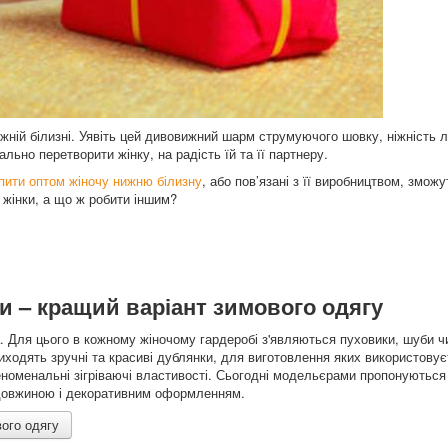
жній білизні. Уявіть цей дивовижний шарм струмуючого шовку, ніжність л
ьно перетворити жінку, на радість їй та її партнеру.
пити оптом жіночу нижню білизну
, або пов’язані з її виробництвом, зможу
 жінки, а що ж робити іншим?
ри – кращий варіант зимового одягу
. Для цього в кожному жіночому гардеробі з'являються пуховики, шуби чи
иходять зручні та красиві дублянки, для виготовлення яких використову
номенальні зігріваючі властивості. Сьогодні модельєрами пропонуються 
, довжиною і декоративним оформленням.
вого одягу