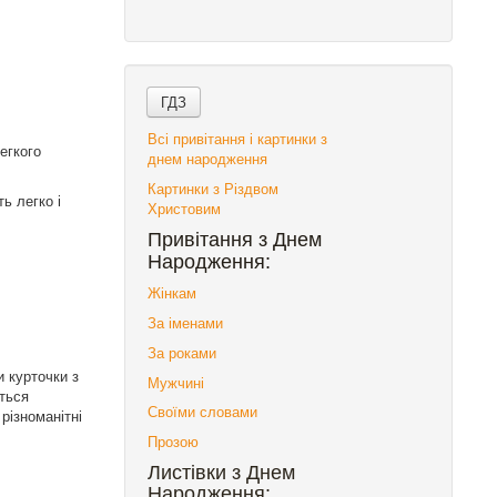
Всі привітання і картинки з
егкого
днем народження
Картинки з Різдвом
ть легко і
Христовим
Привітання з Днем
Народження:
Жінкам
За іменами
За роками
 курточки з
Мужчині
ється
Своїми словами
різноманітні
Прозою
Листівки з Днем
Народження: