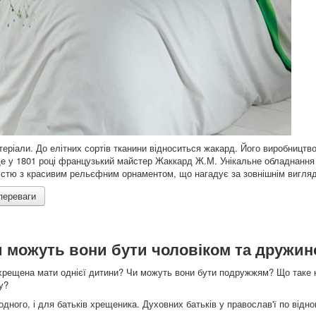
теріали. До елітних сортів тканини відноситься жакард. Його виробництв
 ще у 1801 році французький майстер Жаккард Ж.М. Унікальне обладнання
ністю з красивим рельєфним орнаментом, що нагадує за зовнішнім вигля
 переваги
Чи можуть вони бути чоловіком та дружи
хрещена мати однієї дитини? Чи можуть вони бути подружжям? Що таке к
у?
 одного, і для батьків хрещеника. Духовних батьків у православ'ї по від