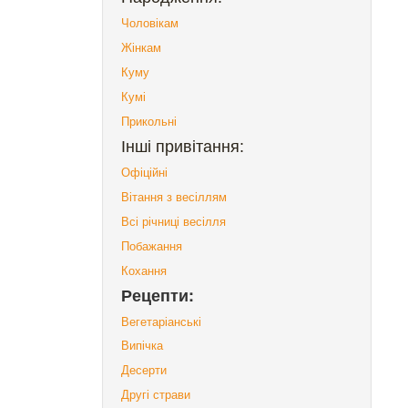
Чоловікам
Жінкам
Куму
Кумі
Прикольні
Інші привітання:
Офіційні
Вітання з весіллям
Всі річниці весілля
Побажання
Кохання
Рецепти:
Вегетаріанські
Випічка
Десерти
Другі страви