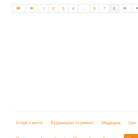
1
2
3
4
...
6
7
8
Історії з життя
Будівництво та ремонт
Медицина
Ігри