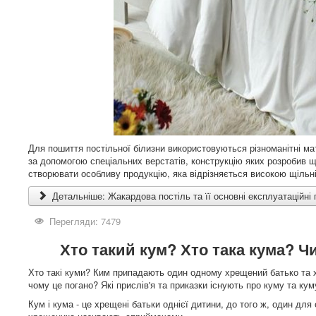
Для пошиття постільної білизни використовуються різноманітні ма
за допомогою спеціальних верстатів, конструкцію яких розробив
створювати особливу продукцію, яка відрізняється високою щіль
Детальніше: Жакардова постіль та її основні експлуатаційні
Перегляди: 7479
Хто такий кум? Хто така кума? 
Хто такі куми? Ким припадають один одному хрещений батько та 
чому це погано? Які прислів'я та приказки існують про куму та кум
Кум і кума - це хрещені батьки однієї дитини, до того ж, один для