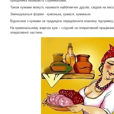
хрещеника називають сприймачами.
Також кумами можуть називати найближчих друзів, свідків на весі
Зменшувальні форми -
кумонька, кумася, куманьок
.
Відносини з кумами за традицією передбачали взаємну підтримку, 
На кримінальному жаргоні кум – слідчий чи оперативний працівник
оперативної частини.