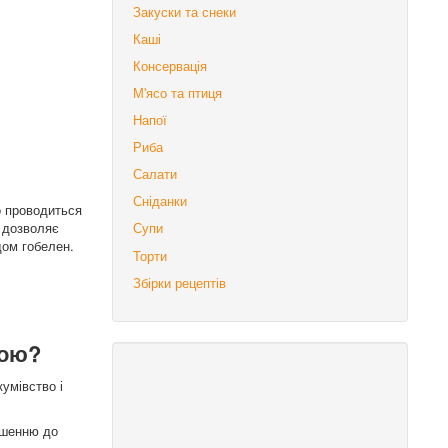
Закуски та снеки
Каші
Консервація
М'ясо та птиця
Напої
Риба
Салати
Сніданки
о проводиться
 дозволяє
Супи
дом гобелен.
Торти
Збірки рецептів
ною?
умівство і
ношенню до