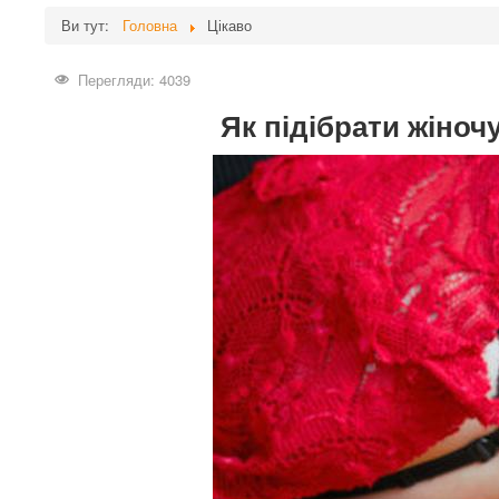
Ви тут:
Головна
Цікаво
Перегляди: 4039
Як підібрати жіноч