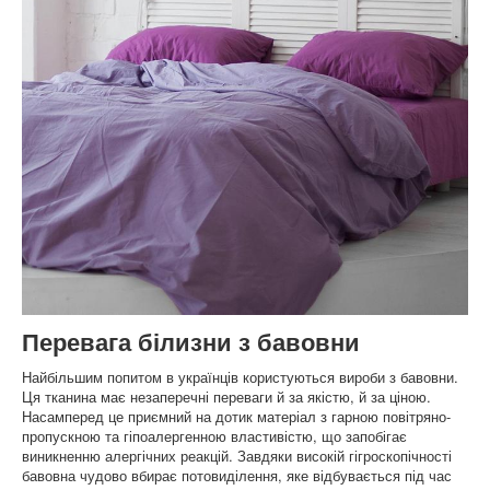
Перевага білизни з бавовни
Найбільшим попитом в українців користуються вироби з бавовни.
Ця тканина має незаперечні переваги й за якістю, й за ціною.
Насамперед це приємний на дотик матеріал з гарною повітряно-
пропускною та гіпоалергенною властивістю, що запобігає
виникненню алергічних реакцій. Завдяки високій гігроскопічності
бавовна чудово вбирає потовиділення, яке відбувається під час