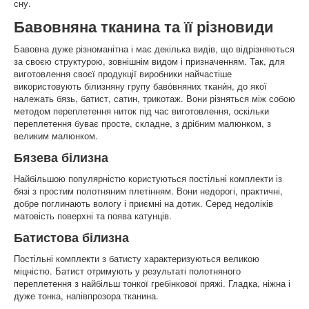
сну.
Бавовняна тканина та її різновиди
Бавовна дуже різноманітна і має декілька видів, що відрізняються
за своєю структурою, зовнішнім видом і призначенням. Так, для
виготовлення своєї продукції виробники найчастіше
використовують білизняну групу баво́вняних ткани́н, до якої
належать бязь, батист, сатин, трикотаж. Вони різняться між собою
методом переплетення ниток під час виготовлення, оскільки
переплетення буває просте, складне, з дрібним малюнком, з
великим малюнком.
Бязева білизна
Найбільшою популярністю користуються постільні комплекти із
бязі з простим полотняним плетінням. Вони недорогі, практичні,
добре поглинають вологу і приємні на дотик. Серед недоліків
матовість поверхні та поява катунців.
Батистова білизна
Постільні комплекти з батисту характеризуються великою
міцністю. Батист отримують у результаті полотняного
переплетення з найбільш тонкої гребінкової пряжі. Гладка, ніжна і
дуже тонка, напівпрозора тканина.