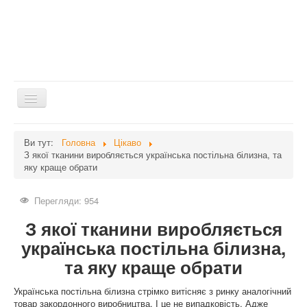
Перемикач
навігації
Головна
Ви тут:
Головна
Цікаво
З якої тканини виробляється українська постільна білизна, та
Дієти
яку краще обрати
Здоров'я
Перегляди: 954
Краса
З якої тканини виробляється
Мати та дитина
українська постільна білизна,
Незвідане
та яку краще обрати
Рецепти
Українська постільна білизна стрімко витісняє з ринку аналогічний
Війна
товар закордонного виробництва. І це не випадковість. Адже