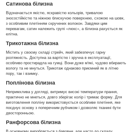
Сатинова білизна
Відзначається якістю, яскравістю кольорів, тривалою
зносостійкістю та ніжною блискучою поверхнею, схожою на шовк,
з особливим плетінням скручених волокон. Завдяки цим
перевагам, сатин належить групі «люкс», а білизна рахується як
елітна.
Трикотажна білизна
Містить у своєму складі стрейч, який забезпечує гарну
розтяжність. Доступна за вартістю і зручна в експлуатації,
особливо простирадла на гумці. Вони дуже м'які, чудово вбирають
вологу та не мнуться. Трикотаж однаково приємний як в літню
пору, так і взимку.
Поплінова білизна
Непримхлива у догляді, витримує високі температури прання,
практично не мнеться, довго зберігає колір і тримає форму. Для
виготовлення попліну використовується особливе плетіння, яке
поєднує основу з поперечним рубчиком і дозволяє тканині бути
двосторонньою.
Ранфорсова білизна
В основному виробляється з бавовни, але часто до складу