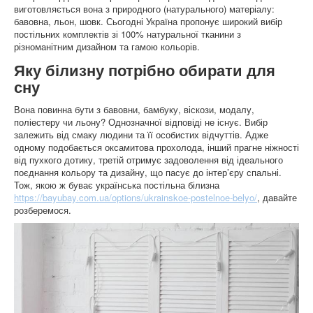
виготовляється вона з природного (натурального) матеріалу:
бавовна, льон, шовк. Сьогодні Україна пропонує широкий вибір
постільних комплектів зі 100% натуральної тканини з
різноманітним дизайном та гамою кольорів.
Яку білизну потрібно обирати для
сну
Вона повинна бути з бавовни, бамбуку, віскози, модалу,
поліестеру чи льону? Однозначної відповіді не існує. Вибір
залежить від смаку людини та її особистих відчуттів. Адже
одному подобається оксамитова прохолода, інший прагне ніжності
від пухкого дотику, третій отримує задоволення від ідеального
поєднання кольору та дизайну, що пасує до інтер’єру спальні.
Тож, якою ж буває українська постільна білизна
https://bayubay.com.ua/options/ukrainskoe-postelnoe-belyo/
, давайте
розберемося.