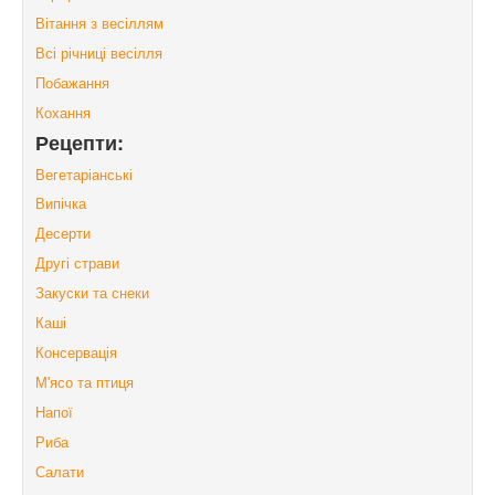
Вітання з весіллям
Всі річниці весілля
Побажання
Кохання
Рецепти:
Вегетаріанські
Випічка
Десерти
Другі страви
Закуски та снеки
Каші
Консервація
М'ясо та птиця
Напої
Риба
Салати