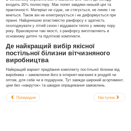
входить 20% поліестеру. Має попит завдяки низькій ціні та
практичності. Матеріал не сідає, не стягується, не линяє і не
мнеться. Також він не електризується і не деформується при
пранні. Найціннішою властивістю ранфорсу є здатність
охолоджувати у літній сезон і віддавати тепло у зимову пору
року. Враховуючи такі якості, з ранфорсу виготовляють в
основному дитячі та підліткові комплекти.
Де найкращий вибір якісної
постільної білизни вітчизняного
виробництва
Найкращий варіант придбання комплекту постільної білизни від
виробника – замовлення його в інтернет-магазині в роздріб чи
оптом, для себе чи в подарунок. Тут завжди широкий асортимент,
ціни без «накруток» та швидке опрацювання замовлень.
Попередня
Наступна