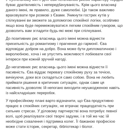
буває дратівливість і непередбачуваність. Крім цього власниці
даного імені, як правило, дуже самолюбні. Це також важливо
враховувати при розмові з Євами. Уникнути гострих кутів у
спілкуванні ви зможете за допомогою спокійної логіки, особливо
якщо вона буде перемежовуватися легким спокійним гумором, що
дозволить вам згладити будь-які межі при спілкуванні.
До позитивних рис власниць цього імені можна віднести
прихильність до романтизму і прагнення до гармонії. Єва
відповідає добром на добро. Вона може бути дипломатичною і
миролюбною, хоча і не упустить можливості лобіювати свої
інтереси при кожній зручній нагоді.
До негативних рис власниць цього імені можна віднести її
пасивність. Єва віддає перевагу спокійному руху за течією,
вичікуючи, доки все складеться само собою. Вона не любить
приймати рішення в критичних ситуаціях, однак саме ця
пасивність дозволяє їй непогано виходити неушкодженою навіть
із найскладніших переробок.
У професійному плані варто відзначити, що Єва продуктивно
працює в спокійних ситуаціях, не втрачає працездатність при
сильних стресах. У діловому партнерстві вона потребує певної
волі, щоб реалізувати свої творчі задуми, і в той же час їй
необхідне схвалення і підтримка колег. Її бажаною професією
може стати історик, секретар, бібліотекар і біолог.