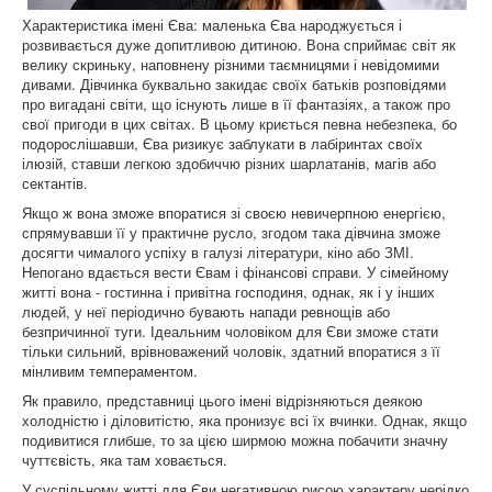
Характеристика імені Єва: маленька Єва народжується і
розвивається дуже допитливою дитиною. Вона сприймає світ як
велику скриньку, наповнену різними таємницями і невідомими
дивами. Дівчинка буквально закидає своїх батьків розповідями
про вигадані світи, що існують лише в її фантазіях, а також про
свої пригоди в цих світах. В цьому криється певна небезпека, бо
подорослішавши, Єва ризикує заблукати в лабіринтах своїх
ілюзій, ставши легкою здобиччю різних шарлатанів, магів або
сектантів.
Якщо ж вона зможе впоратися зі своєю невичерпною енергією,
спрямувавши її у практичне русло, згодом така дівчина зможе
досягти чималого успіху в галузі літератури, кіно або ЗМІ.
Непогано вдається вести Євам і фінансові справи. У сімейному
житті вона - гостинна і привітна господиня, однак, як і у інших
людей, у неї періодично бувають напади ревнощів або
безпричинної туги. Ідеальним чоловіком для Єви зможе стати
тільки сильний, врівноважений чоловік, здатний впоратися з її
мінливим темпераментом.
Як правило, представниці цього імені відрізняються деякою
холодністю і діловитістю, яка пронизує всі їх вчинки. Однак, якщо
подивитися глибше, то за цією ширмою можна побачити значну
чуттєвість, яка там ховається.
У суспільному житті для Єви негативною рисою характеру нерідко