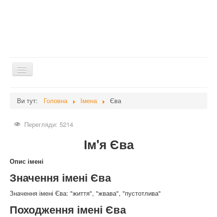
Перемикач
навігації
Головна
Ви тут:
Головна
Імена
Єва
Дієти
Перегляди: 5214
Здоров'я
Ім'я Єва
Краса
Мати та дитина
Опис імені
Значення імені Єва
Незвідане
Рецепти
Значення імені Єва: "життя", "жвава", "пустотлива"
Походження імені Єва
Війна