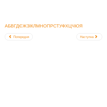
А
Б
В
Г
Д
Є
Ж
З
І
К
Л
М
Н
О
П
Р
С
Т
У
Ф
Х
Ц
Ч
Ю
Я
Попередня
Наступна