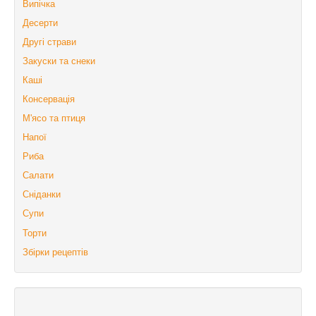
Випічка
Десерти
Другі страви
Закуски та снеки
Каші
Консервація
М'ясо та птиця
Напої
Риба
Салати
Сніданки
Супи
Торти
Збірки рецептів