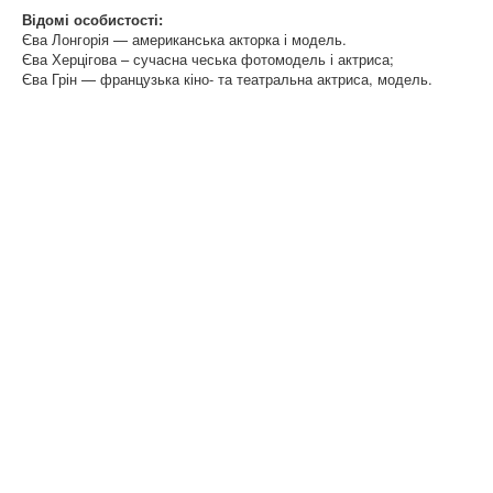
Відомі особистості:
Єва Лонгорія — американська акторка і модель.
Єва Херцігова – сучасна чеська фотомодель і актриса;
Єва Грін — французька кіно- та театральна актриса, модель.