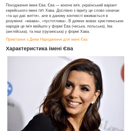
Походження імені Єва: Єва — жіноче ім'я, український варіант
єврейського імені חוה Хава. Дослівно з івриту це слово означає
«та що дає життя», але в даному контексті вживається в
розумінні: «жвава», «пустотлива». В деяких мовах християнських
народів це ім'я ввійшло у формі Ева (чеська, польська), Іва
(англійська), та інші (грузинська) у формі Хава.
Привітання з Днем Народження для імені Єва
Характеристика імені Єва