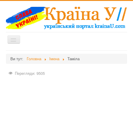
Перемикач
навігації
Головна
Ви тут:
Головна
Імена
Таміла
Дієти
Перегляди: 9505
Здоров'я
Краса
Мати та дитина
Незвідане
Рецепти
Війна