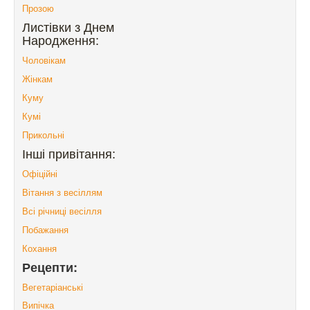
Прозою
Листівки з Днем
Народження:
Чоловікам
Жінкам
Куму
Кумі
Прикольні
Інші привітання:
Офіційні
Вітання з весіллям
Всі річниці весілля
Побажання
Кохання
Рецепти:
Вегетаріанські
Випічка