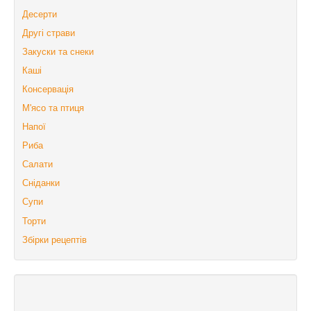
Десерти
Другі страви
Закуски та снеки
Каші
Консервація
М'ясо та птиця
Напої
Риба
Салати
Сніданки
Супи
Торти
Збірки рецептів