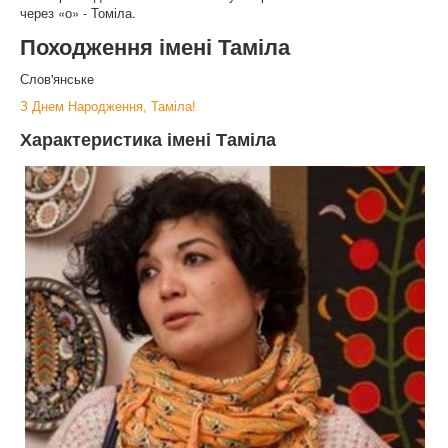
через «о» - Томіла.
Походження імені Таміла
Слов'янське
З Днем Народження, Таміла!
Характеристика імені Таміла