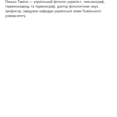
Панько Таміла — український філолог-україніст, лексикограф,
термінознавець та термінограф, доктор філологічних наук,
професор, завідувач кафедри української мови Львівського
університету.