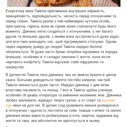
Енергетиці імені Таміла притаманна внутрішня зібраність,
принциповість, відповідальність, чесність перед оточуючими та
перед собою. Таміла разом з тим неймовірно чуттєва особа,
пристрасна, гаряча, вона як сірник може спалахнути будь-якого
моменту. Дівчина легко сходиться з оточуючими, у неї багато
друзів та близьких друзів, з якими вона зустрічається дуже рідко,
але все-таки знаходить час, щоб підтримувати стосунки. Однак,
через надмірну довіру до людей Таміла нерідко боляче
обпалюється. Їй дуже часто буває потрібна підтримка та порада
близьких, особливо в ті складні хвилини її життя, коли після
чергового конфлікту Таміла відчуває себе обдуреною та
покинутою.
В дитинстві Таміла тиха дівчинка, яка не звикла бувати в центрі
уваги. Батькам доводиться терпіти постійні капризи, настрій
Таміли змінюється дуже часто. Нерідко дівчинці з цим ім'ям
властива пасивність та лінощі. І все ж Таміла здібна учениця,
особливо їй цікава література та вивчення іноземних мов. Дівчинка
пробує малювати, відвідує творчі гуртки, а от спорт та
рухливі
ігри
явно не для неї. В дитині слід розвивати вміння розбиратися
в оточуючих і здатність постояти за себе. Інакше з м'якої та ніжної
дівчинки може вирости розбалувана істота, інертна, відірвана від
життя та така, яка абсолютно не орієнтується в ньому.