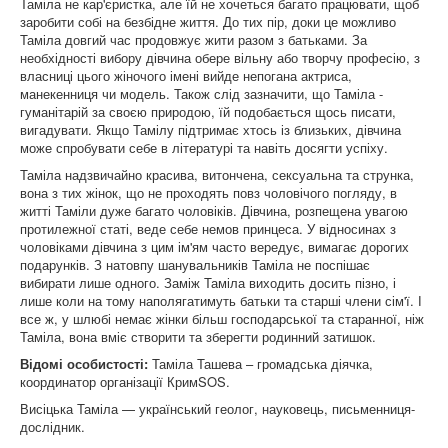
Таміла не кар'єристка, але їй не хочеться багато працювати, щоб
заробити собі на безбідне життя. До тих пір, доки це можливо
Таміла довгий час продовжує жити разом з батьками. За
необхідності вибору дівчина обере вільну або творчу професію, з
власниці цього жіночого імені вийде непогана актриса,
манекенниця чи модель. Також слід зазначити, що Таміла -
гуманітарій за своєю природою, їй подобається щось писати,
вигадувати. Якщо Тамілу підтримає хтось із близьких, дівчина
може спробувати себе в літературі та навіть досягти успіху.
Таміла надзвичайно красива, витончена, сексуальна та струнка,
вона з тих жінок, що не проходять повз чоловічого погляду, в
житті Таміли дуже багато чоловіків. Дівчина, розпещена увагою
протилежної статі, веде себе немов принцеса. У відносинах з
чоловіками дівчина з цим ім'ям часто вередує, вимагає дорогих
подарунків. З натовпу шанувальників Таміла не поспішає
вибирати лише одного. Заміж Таміла виходить досить пізно, і
лише коли на тому наполягатимуть батьки та старші члени сім'ї. І
все ж, у шлюбі немає жінки більш господарської та старанної, ніж
Таміла, вона вміє створити та зберегти родинний затишок.
Відомі особистості:
Таміла Ташева – громадська діячка,
координатор організації КримSOS.
Висіцька Таміла — український геолог, науковець, письменниця-
дослідник.