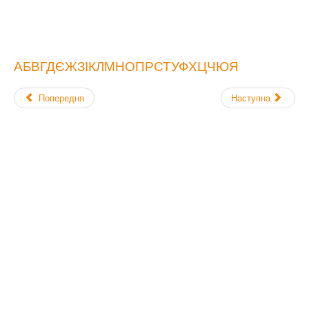
А
Б
В
Г
Д
Є
Ж
З
І
К
Л
М
Н
О
П
Р
С
Т
У
Ф
Х
Ц
Ч
Ю
Я
Попередня
Наступна