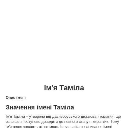
Ім'я Таміла
Опис імені
Значення імені Таміла
Ім'я Таміла – утворено від давньоруського дієслова «томити», що
означає «поступово доводити до певного стану», «краяти». Тому
ім'я перекладають як «томна». Існує варіант написання імені