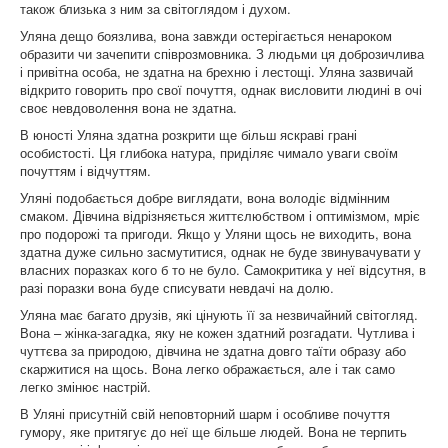
також близька з ним за світоглядом і духом.
Уляна дещо боязлива, вона завжди остерігається ненароком
образити чи зачепити співрозмовника. З людьми ця доброзичлива
і привітна особа, не здатна на брехню і лестощі. Уляна зазвичай
відкрито говорить про свої почуття, однак висловити людині в очі
своє невдоволення вона не здатна.
В юності Уляна здатна розкрити ще більш яскраві грані
особистості. Ця глибока натура, приділяє чимало уваги своїм
почуттям і відчуттям.
Уляні подобається добре виглядати, вона володіє відмінним
смаком. Дівчина відрізняється життєлюбством і оптимізмом, мріє
про подорожі та пригоди. Якщо у Уляни щось не виходить, вона
здатна дуже сильно засмутитися, однак не буде звинувачувати у
власних поразках кого б то не було. Самокритика у неї відсутня, в
разі поразки вона буде списувати невдачі на долю.
Уляна має багато друзів, які цінують її за незвичайний світогляд.
Вона – жінка-загадка, яку не кожен здатний розгадати. Чутлива і
чуттєва за природою, дівчина не здатна довго таїти образу або
скаржитися на щось. Вона легко ображається, але і так само
легко змінює настрій.
В Уляні присутній свій неповторний шарм і особливе почуття
гумору, яке притягує до неї ще більше людей. Вона не терпить