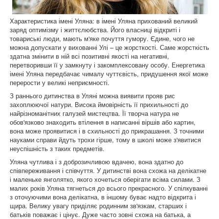
Характеристика імені Уляна: в імені Уляна прихований великий
заряд оптимізму і життєлюбства. Його власниці відкриті і
товариські люди, мають м'яке почуття гумору. Єдине, чого не
можна допускати у вихованні Улі – це жорсткості. Саме жорсткість
здатна змінити в ній всі позитивні якості на негативні,
перетворивши її у замкнуту і закомплексовану особу. Енергетика
імені Уляна передбачає чималу чуттєвість, придушення якої може
перерости у великі неприємності.
З раннього дитинства в Уляні можна виявити прояв рис
захоплюючої натури. Висока ймовірність її прихильності до
найрізноманітних галузей мистецтва. Її творча натура не
обов'язково знаходить втілення в написанні віршів або картин,
вона може проявитися і в схильності до прикрашання. З точними
науками справи йдуть трохи гірше, тому в школі може з'явитися
неуспішність з таких предметів.
Уляна чутлива і з доброзичливою вдачею, вона здатно до
співпереживання і співчуття. У дитинстві вона схожа на делікатне
і маленьке янголятко, якого хочеться оберігати всіма силами. З
малих років Уляна тягнеться до всього прекрасного. У спілкуванні
з оточуючими вона делікатна, в іншому буває надто відкрита і
щира. Велику увагу приділяє родинним зв'язкам, старших і
батьків поважає і цінує. Дуже часто зовні схожа на батька, а