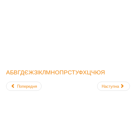
А
Б
В
Г
Д
Є
Ж
З
І
К
Л
М
Н
О
П
Р
С
Т
У
Ф
Х
Ц
Ч
Ю
Я
Попередня
Наступна