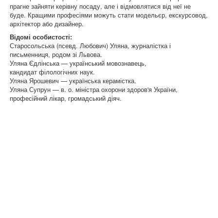
прагне зайняти керівну посаду, але і відмовлятися від неї не
буде. Кращими професіями можуть стати модельєр, екскурсовод,
архітектор або дизайнер.
Відомі особистості:
Старосольська (псевд. Любович) Уляна, журналістка і
письменниця, родом зі Львова.
Уляна Єдлінська — український мовознавець,
кандидат філологічних наук.
Уляна Ярошевич — українська керамістка.
Уляна Супрун — в. о. міністра охорони здоров'я України,
професійний лікар, громадський діяч
.