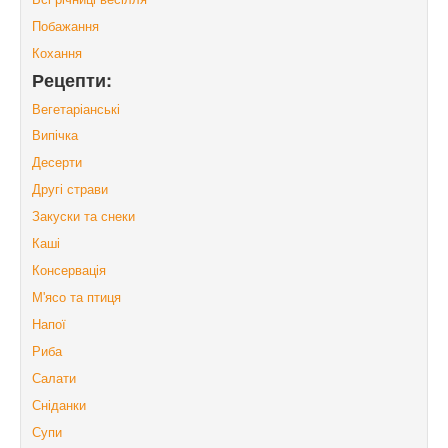
Побажання
Кохання
Рецепти:
Вегетаріанські
Випічка
Десерти
Другі страви
Закуски та снеки
Каші
Консервація
М'ясо та птиця
Напої
Риба
Салати
Сніданки
Супи