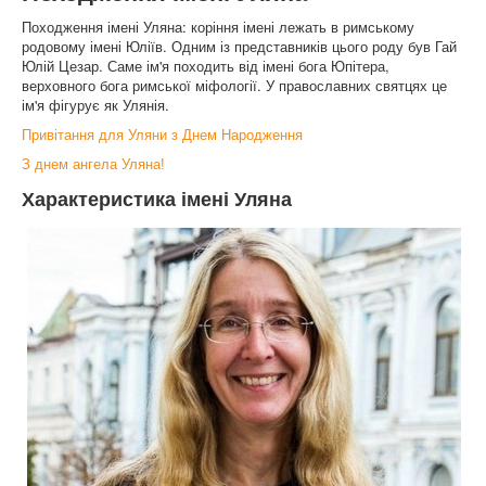
Походження імені Уляна: коріння імені лежать в римському
родовому імені Юліїв. Одним із представників цього роду був Гай
Юлій Цезар. Саме ім'я походить від імені бога Юпітера,
верховного бога римської міфології. У православних святцях це
ім'я фігурує як Улянія.
Привітання для Уляни з Днем Народження
З днем ангела Уляна!
Характеристика імені Уляна