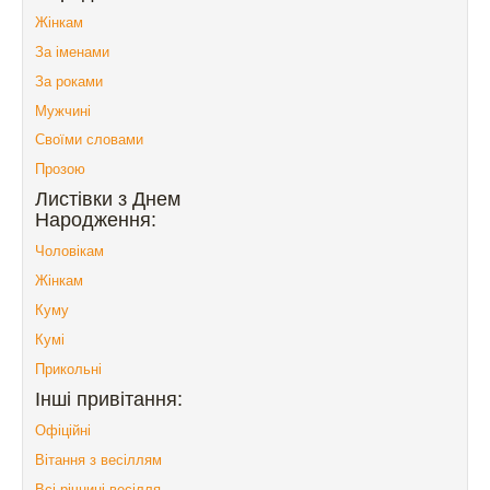
Жінкам
За іменами
За роками
Мужчині
Своїми словами
Прозою
Листівки з Днем
Народження:
Чоловікам
Жінкам
Куму
Кумі
Прикольні
Інші привітання:
Офіційні
Вітання з весіллям
Всі річниці весілля