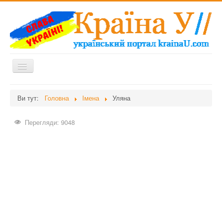
Перемикач
навігації
Головна
Ви тут:
Головна
Імена
Уляна
Дієти
Перегляди: 9048
Здоров'я
Краса
Мати та дитина
Незвідане
Рецепти
Війна