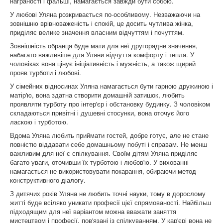
награності і фальші, намагається завжди бути собою.
У любові Уляна розкривається по-особливому. Незважаючи на
зовнішню врівноваженість і спокій, це досить чутлива жінка,
приділяє велике значення власним відчуттям і почуттям.
Зовнішність обранця буде мати для неї другорядне значення,
набагато важливіше для Уляни відчуття комфорту і тепла. У
чоловіках вона цінує ініціативність і мужність, а також щирий
прояв турботи і любові.
У сімейних відносинах Уляна намагається бути гарною дружиною і
матір'ю, вона здатна створити домашній затишок, любить
проявляти турботу про інтер'єр і обстановку будинку. З чоловіком
складаються привітні і душевні стосунки, вона оточує його
ласкою і турботою.
Вдома Уляна любить приймати гостей, добре готує, але не стане
повністю віддавати себе домашньому побуті і справам. Не менш
важливим для неї є спілкування. Своїм дітям Уляна приділяє
багато уваги, оточивши їх турботою і любов'ю. У вихованні
намагається не використовувати покарання, обираючи метод
конструктивного діалогу.
З дитячих років Уляна не любить точні науки, тому в дорослому
житті буде всіляко уникати професії цієї спрямованості. Найбільш
підходящим для неї варіантом можна вважати заняття
мистецтвом і професії, пов'язані із спілкуванням. У кар'єрі вона не