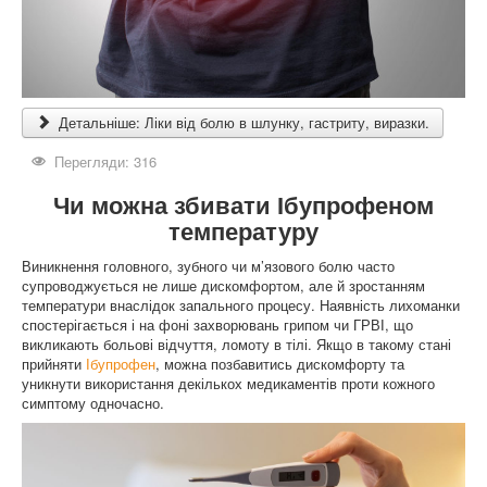
Детальніше: Ліки від болю в шлунку, гастриту, виразки.
Перегляди: 316
Чи можна збивати Ібупрофеном
температуру
Виникнення головного, зубного чи м’язового болю часто
супроводжується не лише дискомфортом, але й зростанням
температури внаслідок запального процесу. Наявність лихоманки
спостерігається і на фоні захворювань грипом чи ГРВІ, що
викликають больові відчуття, ломоту в тілі. Якщо в такому стані
прийняти
Ібупрофен
, можна позбавитись дискомфорту та
уникнути використання декількох медикаментів проти кожного
симптому одночасно.