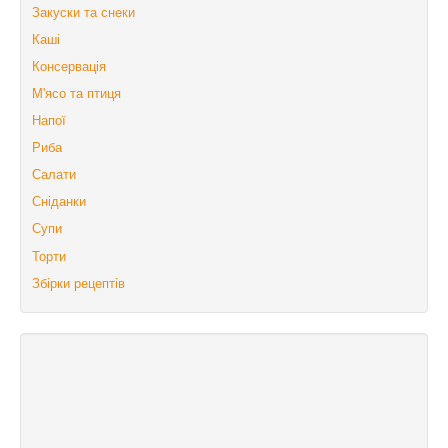
Закуски та снеки
Каші
Консервація
М'ясо та птиця
Напої
Риба
Салати
Сніданки
Супи
Торти
Збірки рецептів