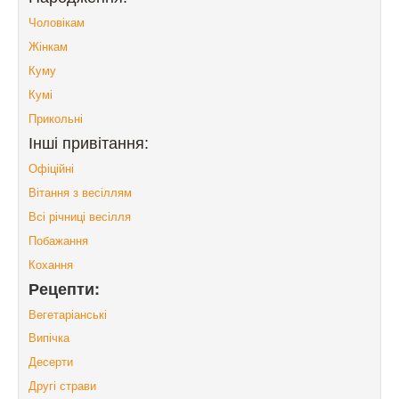
Чоловікам
Жінкам
Куму
Кумі
Прикольні
Інші привітання:
Офіційні
Вітання з весіллям
Всі річниці весілля
Побажання
Кохання
Рецепти:
Вегетаріанські
Випічка
Десерти
Другі страви