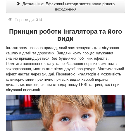
Детальніше: Ефективні методи зняття болю різного
походження
Перегляди: 314
Принцип роботи інгалятора та його
види
Інгалятором названо прилад, який застосовують для лікування
кашлю у дітей та дорослих. Завдяки йому процес одужання
значно пришвидшується, без будь-яких побічних ефектів.
Помітити поліпшення стану та позбавлення перших симптомів
захворювання, можна вже після другої процедури. Максимальний
ефект настає через 2-3 дні. Перевагою інгаляторів є можливість
їх використання практично при всіх видах хвороб верхніх
дихальних шляхів, як при стандартному ГРВІ та грипі, так і при
лікуванні пневмонії.