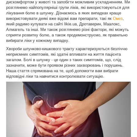
дискомфортом у животі та запобігти можливим ускладненням. Ми
розглянемо найпопулярніші групи ліків, які використовуються для
лікування болю в шлунку. Дізнаємось в яких випадках краще
використовувати деякі вже відомі вам препарати, такі як
Омез
,
який радимо купувати на сайті likie.ua, Дротаверин, Маалокс,
Алмагель та інші. Ми також розглянемо різні фактори, які можуть
сприяти розвитку болю, а також продемонструємо, як правильно
вибирати ліки у кожному випадку.
Хвороби шлунково-кишкового тракту характеризуються безліччю
неприємних симптомів, які здатні впливати на життя пацієнта
загалом. Болі в шлунку - це один з таких симптомів, що, слід
зазначити, може бути проявом різних захворювань і порушень.
Наша стаття спрямована на те, щоб допомогти вам вибрати
відповідні ліки та навчитися контролювати ситуацію.