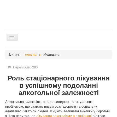
Перемикач
навігації
Головна
Ви тут:
Головна
Медицина
Дієти
Перегляди: 286
Здоров'я
Роль стаціонарного лікування
Краса
в успішному подоланні
Мати та дитина
алкогольної залежності
Незвідане
Алкогольна залежність стала складною та актуальною
Рецепти
проблемою, що ставить під загрозу здоров'я та соціальну
адаптацію багатьох людей. Існують величезні виклики у боротьбі
Війна
з цією недугою, де
лікування алкоголізму в стаціонарі
відіграє