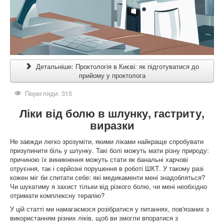
Детальніше: Проктологія в Києві: як підготуватися до
прийому у проктолога
Перегляди: 315
Ліки від болю в шлунку, гастриту,
виразки
Не завжди легко зрозуміти, якими ліками найкраще спробувати
призупинити біль у шлунку. Такі болі можуть мати різну природу:
причиною їх виникнення можуть стати як банальні харчові
отруєння, так і серйозні порушення в роботі ШКТ. У такому разі
кожен міг би спитати себе: які медикаменти мені знадобляться?
Чи шукатиму я захист тільки від різкого болю, чи мені необхідно
отримати комплексну терапію?
У цій статті ми намагаємося розібратися у питаннях, пов'язаних з
використанням різних ліків, щоб ви змогли впоратися з