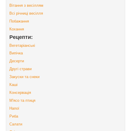
Вітання з весіллям
Всі річниці весілля
Побажання
Кохання
Рецепти:
Вегетаріанські
Випічка
Десерти
Другі страви
Закуски та снеки
Каші
Консервація
М'ясо та птиця
Напої
Риба
Салати