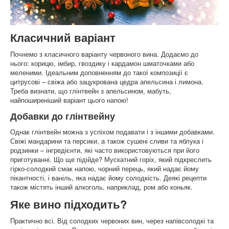
Класичний варіант
Почнемо з класичного варіанту червоного вина. Додаємо до
нього: корицю, імбир, гвоздику і кардамон шматочками або
меленими. Ідеальним доповненням до такої композиції є
цитрусові – свіжа або зацукрована цедра апельсина і лимона.
Треба визнати, що глінтвейн з апельсином, мабуть,
найпоширеніший варіант цього напою!
Добавки до глінтвейну
Однак глінтвейн можна з успіхом подавати і з іншими добавками.
Свіжі мандарини та персики, а також сушені сливи та яблука і
родзинки – інгредієнти, які часто використовуються при його
приготуванні. Що ще підійде? Мускатний горіх, який підкреслить
гірко-солодкий смак напою, чорний перець, який надає йому
пікантності, і ваніль, яка надає йому солодкість. Деякі рецепти
також містять інший алкоголь, наприклад, ром або коньяк.
Яке вино підходить?
Практично всі. Від солодких червоних вин, через напівсолодкі та