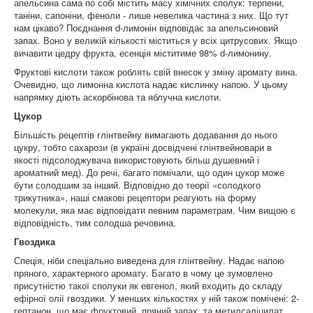
апельсина сама по собі містить масу хімічних сполук: терпени,
таніни, сапоніни, феноли - лише невелика частина з них. Що тут
нам цікаво? Поєднання d-лимонін відповідає за апельсиновий
запах. Воно у великій кількості міститься у всіх цитрусових. Якщо
вичавити цедру фрукта, есенція міститиме 98% d-лимонину.
Фруктові кислоти також роблять свій внесок у зміну аромату вина.
Очевидно, що лимонна кислота надає кислинку напою. У цьому
напрямку діють аскорбінова та яблучна кислоти.
Цукор
Більшість рецептів глінтвейну вимагають додавання до нього
цукру, тобто сахарози (в україні досвідчені глінтвейновари в
якості підсолоджувача використовують більш душевний і
ароматний мед). До речі, багато помічали, що один цукор може
бути солодшим за інший. Відповідно до теорії «солодкого
трикутника», наші смакові рецептори реагують на форму
молекули, яка має відповідати певним параметрам. Чим вищою є
відповідність, тим солодша речовина.
Гвоздика
Спеція, ніби спеціально виведена для глінтвейну. Надає напою
пряного, характерного аромату. Багато в чому це зумовлено
присутністю такої сполуки як евгенол, який входить до складу
ефірної олії гвоздики. У менших кількостях у ній також помічені: 2-
гептанон, що має фруктовий, пряний запах, та метилсаліцилат,