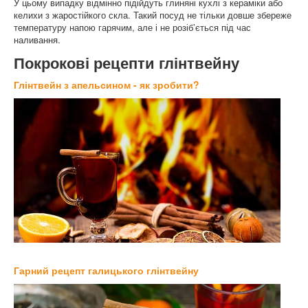
У цьому випадку відмінно підійдуть глиняні кухлі з кераміки або
келихи з жаростійкого скла. Такий посуд не тільки довше збереже
температуру напою гарячим, але і не розіб’ється під час
наливання.
Покрокові рецепти глінтвейну
Глінтвейн з апельсином - як зробити?
Гарний рецепт галицького глінтвейну