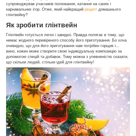
супроводжував учасників полювання, катання на санях і
карнавальних ігор. Отже, який найкращий
рецепт
домашнього
глінтвейну?
Як зробити глінтвейн
Глінтвейн готується легко і швидко. Правда полягає в тому, що
немає жодного перевіреного способу його приготування. Бо хоча
очевидно, що для його приготування нам потрібен горщик і...
вино, кожен може створити свою індивідуальну композицію за
допомогою спецій та добавок. Тому можна з упевненістю сказати,
що скільки людей, стільки ідей для глінтвейну!