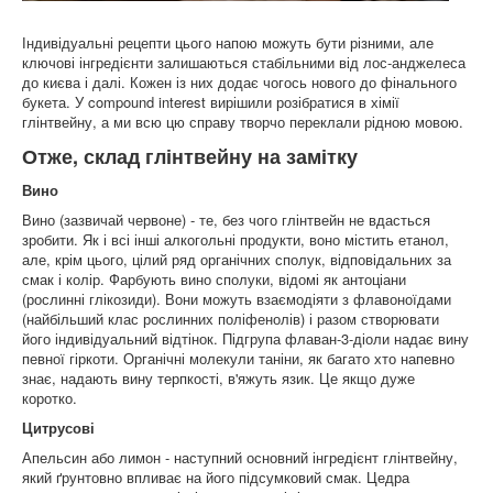
Індивідуальні рецепти цього напою можуть бути різними, але
ключові інгредієнти залишаються стабільними від лос-анджелеса
до києва і далі. Кожен із них додає чогось нового до фінального
букета. У compound interest вирішили розібратися в хімії
глінтвейну, а ми всю цю справу творчо переклали рідною мовою.
Отже, склад глінтвейну на замітку
Вино
Вино (зазвичай червоне) - те, без чого глінтвейн не вдасться
зробити. Як і всі інші алкогольні продукти, воно містить етанол,
але, крім цього, цілий ряд органічних сполук, відповідальних за
смак і колір. Фарбують вино сполуки, відомі як антоціани
(рослинні глікозиди). Вони можуть взаємодіяти з флавоноїдами
(найбільший клас рослинних поліфенолів) і разом створювати
його індивідуальний відтінок. Підгрупа флаван-3-діоли надає вину
певної гіркоти. Органічні молекули таніни, як багато хто напевно
знає, надають вину терпкості, в'яжуть язик. Це якщо дуже
коротко.
Цитрусові
Апельсин або лимон - наступний основний інгредієнт глінтвейну,
який ґрунтовно впливає на його підсумковий смак. Цедра