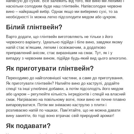
напівсухі до сухих. Все залежить від того, яке вино ми любимо і
наскільки солодким буде наш глінтвейн. Напівсолодке червоне
вино – найкращий вибір. Однак якщо ми виберемо сухі, то за
необхідності їх можна легко підсолодити медом або цукром.
Білий глінтвейн?
Варто додати, що глінтвейн виготовляють не тільки з його
червоного варіанту. Ідеально підійде і біле вино, завдяки якому
напій стає м’якшим, легким і освіжаючим, а додатково
приправлений анісом, стає виразнішим на смак. Тут, як і у
випадку з червоним вином, підійде будь-який вид цього алкоголю.
Як приготувати глінтвейн?
Переходимо до найголовнішої частини, а саме до приготування.
Як приготувати глінтвейн? Налийте вино до каструлі, додайте
спеції та інші улюблені добавки, а потім підсолодіть його медом
або цукром – регулюйте кількість інгредієнтів і спецій на власний
смак. Нагріваємо на повільному вогні, поки вино не почне плавно
випаровуватися. Потім ми знімаємо каструлю з плити і
розливаємо напій по чашках. Пам’ятайте, що не можна давати
вину закипіти, бо тоді воно втрачає свій природний аромат!
Як подавати?