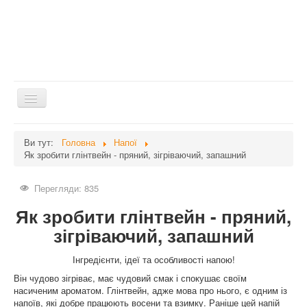
Перемикач
навігації
Головна
Ви тут:
Головна
Напої
Як зробити глінтвейн - пряний, зігріваючий, запашний
Дієти
Здоров'я
Перегляди: 835
Краса
Як зробити глінтвейн - пряний,
Мати та дитина
зігріваючий, запашний
Незвідане
Інгредієнти, ідеї та особливості напою!
Рецепти
Він чудово зігріває, має чудовий смак і спокушає своїм
насиченим ароматом. Глінтвейн, адже мова про нього, є одним із
Війна
напоїв, які добре працюють восени та взимку. Раніше цей напій