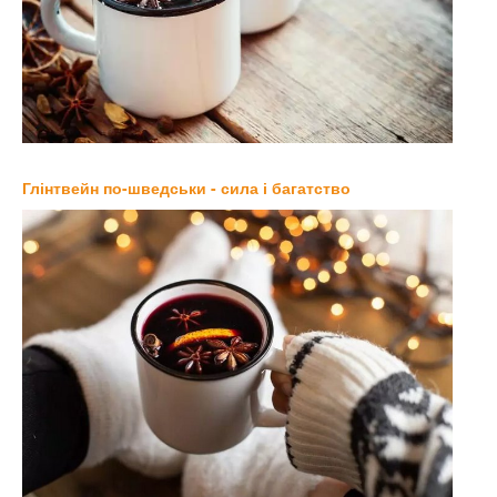
Глінтвейн по-шведськи - сила і багатство