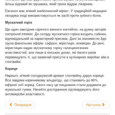
більш відомий як грушанка, який трохи віддає лікарнею.
Евгенол має м'який знеболюючий ефект. У традиційній медицині
гвоздика іноді використовується як засіб проти зубного болю.
Мускатний горіх
Ще один завсідник гарячого винного коктейлю, на думку авторів
compound interest. До складу мускатного горіха входить сабінен,
відповідальний за характерний присмак. Далі за значимістю йде
група фенольних ефірів: сафрол, мірістицін, елеміцин. До речі,
міристицин надає мускатному горіху галюциногенних
властивостей, але лише в кінських дозах, які багато разів
перевищують ті, що зазвичай присутні в кулінарних виробах або в
глінтвейні.
Кориця
Нарешті, м'який солодкуватий аромат глінтвейну дарує кориця.
Все завдяки коричневому альдегіду, що становить до 90%
ефірної олії кориці. Свого часу це поєднання стали додавати до
жувальної гумки. Начебто дослідження підтверджують його
антимікробні властивості.
Попередня
Наступна