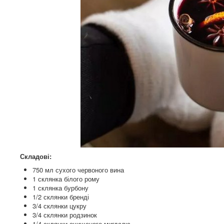
Складові:
750 мл сухого червоного вина
1 склянка білого рому
1 склянка бурбону
1/2 склянки бренді
3/4 склянки цукру
3/4 склянки родзинок
1/4 склянки очищеного мигдалю