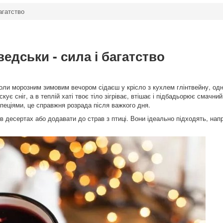
агатство
едськи - сила і багатство
коли морозним зимовим вечором сідаєш у крісло з кухлем глінтвейну, одн
ує сніг, а в теплій хаті твоє тіло зігріває, втішає і підбадьорює смачни
спеціями, це справжня розрада після важкого дня.
 в десертах або додавати до страв з птиці. Вони ідеально підходять, нап