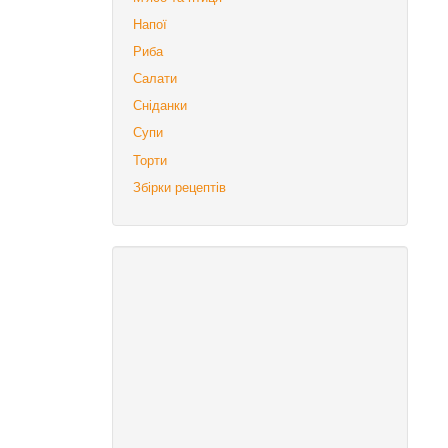
Напої
Риба
Салати
Сніданки
Супи
Торти
Збірки рецептів