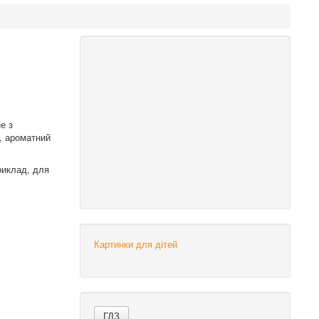
е з
й, ароматний
риклад, для
Картинки для дітей