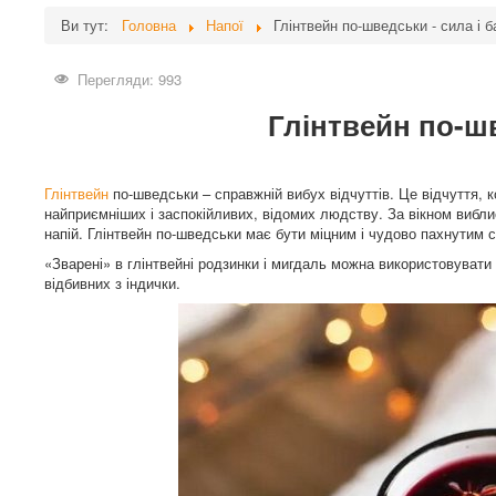
Ви тут:
Головна
Напої
Глінтвейн по-шведськи - сила і б
Перегляди: 993
Глінтвейн по-шв
Глінтвейн
по-шведськи – справжній вибух відчуттів. Це відчуття, 
найприємніших і заспокійливих, відомих людству. За вікном виблиск
напій. Глінтвейн по-шведськи має бути міцним і чудово пахнутим 
«Зварені» в глінтвейні родзинки і мигдаль можна використовувати
відбивних з індички.