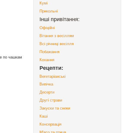
Кумі
Прикольні
Інші привітання:
Офіційні
Вітання з весіллям
Всі річниці весілля
Побажання
те по чашкам
Кохання
Рецепти:
Вегетаріанські
Випічка
Десерти
Другі страви
Закуски та снеки
Каші
Консервація
М'ясо та птиця