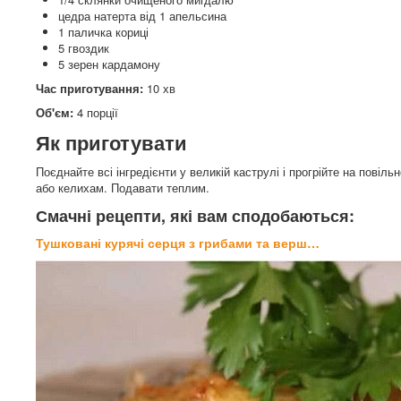
цедра натерта від 1 апельсина
1 паличка кориці
5 гвоздик
5 зерен кардамону
Час приготування:
10 хв
Об'єм:
4 порції
Як приготувати
Поєднайте всі інгредієнти у великій каструлі і прогрійте на повіл
або келихам. Подавати теплим.
Смачні рецепти, які вам сподобаються:
Тушковані курячі серця з грибами та верш…