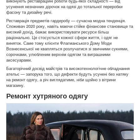
виконують реставраційні роботи будь-якої складності — від
усунення незначних дірочок на одязі до тотальної переробки
фасону та дизайну речі.
Реставрація предметів гардеробу — сучасна модна тенденція.
Споживач 2020 року, навіть маючи стійке фінансове становище та
високий дохід, бажає використовувати ресурси більш
раціонально. Це стосується кожної сфери життя, і одяг не
виняток. Саме тому клієнти Флагманського Дому Моди
Вознесенської не квапляться розлучатися зі звичними сукнями,
сорочками, улюбленим верхнім одягом та виграшними
аксесуарами.
Багаторічний досвід майстрів та високотехнологічне обладнання
ательє — запорука того, що дефекти будуть усунені без натяку
на ремонт одягу, а річ виглядатиме, ніби щойно з вітрини
магазину.
Ремонт хутряного одягу