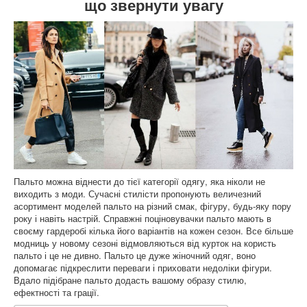
що звернути увагу
Пальто можна віднести до тієї категорії одягу, яка ніколи не
виходить з моди. Сучасні стилісти пропонують величезний
асортимент моделей пальто на різний смак, фігуру, будь-яку пору
року і навіть настрій. Справжні поціновувачки пальто мають в
своєму гардеробі кілька його варіантів на кожен сезон. Все більше
модниць у новому сезоні відмовляються від курток на користь
пальто і це не дивно. Пальто це дуже жіночний одяг, воно
допомагає підкреслити переваги і приховати недоліки фігури.
Вдало підібране пальто додасть вашому образу стилю,
ефектності та грації.