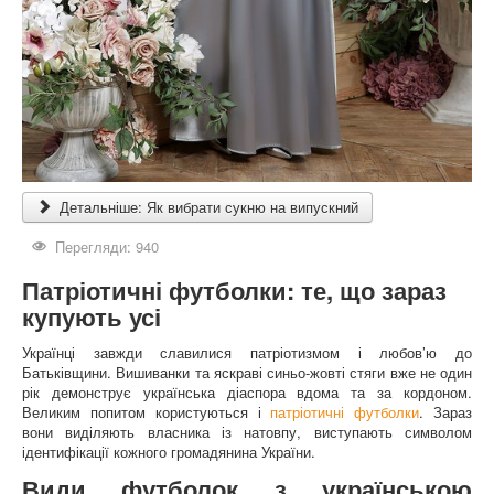
Детальніше: Як вибрати сукню на випускний
Перегляди: 940
Патріотичні футболки: те, що зараз
купують усі
Українці завжди славилися патріотизмом і любов’ю до
Батьківщини. Вишиванки та яскраві синьо-жовті стяги вже не один
рік демонструє українська діаспора вдома та за кордоном.
Великим попитом користуються і
патріотичні футболки
. Зараз
вони виділяють власника із натовпу, виступають символом
ідентифікації кожного громадянина України.
Види футболок з українською