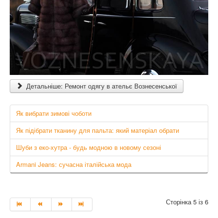
Детальніше: Ремонт одягу в ательє Вознесенської
Як вибрати зимові чоботи
Як підібрати тканину для пальта: який матеріал обрати
Шуби з еко-хутра - будь модною в новому сезоні
Armani Jeans: сучасна італійська мода
Сторінка 5 із 6