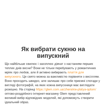
Як вибрати сукню на
випускний
Що найбільше хвилює і захоплює дівчат з настанням перших
теплих днів весни? Вони не тільки перебувають у романтичних
мріях про любов, але й активно вибирають
плаття для
випускного
. Це свято можна за важливістю порівняти з весіллям.
Воно проходить швидко, але залишає про себе приємні спогади у
вигляді фотографій, на яких кожна випускниця має виглядати
розкішно. На сторінці
https://glem.com.ua/zhenskie-platya-optom/
оптово-роздрібного інтернет-магазину Glem представлений
великий вибір відповідних моделей, які допоможуть створити
ідеальний образ.