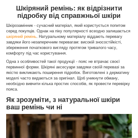
Шкіряний ремінь: як відрізнити
підробку від справжньої шкіри
Шкірозамінник - сучасний матеріал, який користується попитом
серед покупців. Однак на піку популярності всеодно залишається
шкіряний ремінь
. Натуральному матеріалу віддають перевагу
завдяки його незаперечним перевагам: високій зносостійкісті,
збереження початкового вигляду протягом тривалого часу,
комфорту під час користування.
Одна з особливостей такої продукції - пояс не втрачає своєї
первинної форми. Шкіряні аксесуари завдяки своїй перевазі за
якістю викликають поширення підробок. Виготовлені з дерматину
моделі часто видаються за оригінал. Щоб уникнути обману,
необхідно вивчити кілька простих способів, як провести перевірку
пояса.
Як зрозуміти, з натуральної шкіри
ваш ремінь чи ні