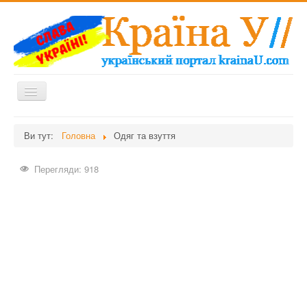
Перемикач
навігації
Головна
Ви тут:
Головна
Одяг та взуття
Дієти
Перегляди: 918
Здоров'я
Краса
Мати та дитина
Незвідане
Рецепти
Війна