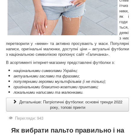
ітчиз
ники,
як і
годи
ться,
деякі
з них
перетворили у «меми» та активно просувають у маси. Популярні
написи, оригінальні малюнки, доступні ціни – актуальні футболки
з національною символікою пропонує сайт «Галичанка».
В асортименті інтернет-магазину представлені футболки з:
національними символами України;
актуальними гаслами та фразами
;
популярними героями мультфільмів (і не тільки);
оригінальними блакитно-жовтими принтами;
локальними написами та малюнками.
Детальніше: Патріотичні футболки: основні тренди 2022
року, топові принти
Перегляди: 943
Як вибрати пальто правильно і на