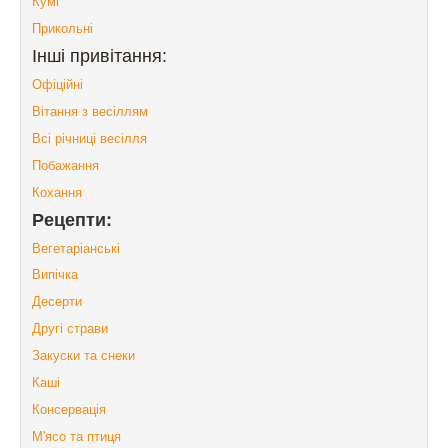
Кумі
Прикольні
Інші привітання:
Офіційні
Вітання з весіллям
Всі річниці весілля
Побажання
Кохання
Рецепти:
Вегетаріанські
Випічка
Десерти
Другі страви
Закуски та снеки
Каші
Консервація
М'ясо та птиця