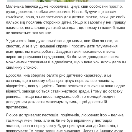
Маленька Інночка дуже норовлива, цінує свій особистий простір,
дуже дорожить особистими речами. Навіть будучи ще зовсім
крихіткою, вона, з невластивою для дитини люттю, захищає своїх
ляльок від посягань сторонніх дітей. Якщо ж забрати у неї іграшку
насильно, вона влаштує такий скандал, що нікому і ніколи більше
не захочеться так чинити.
У дитинстві Інна дуже прив'язана до мами, постійно за нею, як
хвостик, лізе в усі домашні справи і просить дати тлумачення
всім діям, які мама робить. Завдяки такій прихильності вона
виростає розумною і ерудованої, бо батькам доводиться всіма
можливими способами її відволікати, що б вона хоч якось дала їм
хвилинку спокою.
Доросла Інна зберігає багато рис дитячого характеру, а це
означає, що в своєму обранцеві цінує перш за все чесність,
відкритість, повну щирість. Також величезне значення вона надає
вірності, завжди боїться стати жертвою зради, і тому до остраху
ревнива, і якщо вже щось надумала собі, то молодій людині
доведеться докласти максимум зусиль, щоб довести їй
протилежне.
Любов до тривалих пестощів, поцілунків, любовних ігор – велика
таємниця імені Інна, але як би не був вправний у пестощах
чоловік, вона в першу чергу буде прислухатися до його слів, і
приписувати їм дещо завищене значення. Через це Інночку дуже