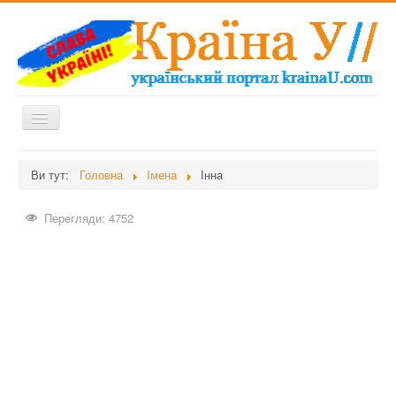
Перемикач
навігації
Головна
Ви тут:
Головна
Імена
Інна
Дієти
Перегляди: 4752
Здоров'я
Краса
Мати та дитина
Незвідане
Рецепти
Війна