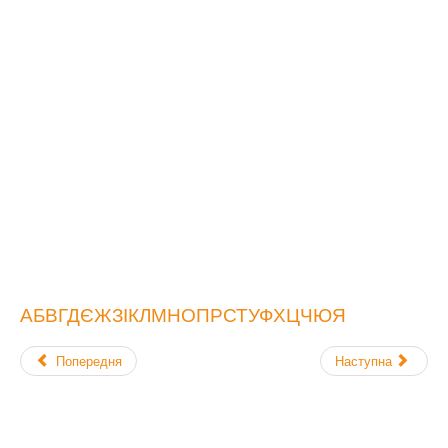
А
Б
В
Г
Д
Є
Ж
З
І
К
Л
М
Н
О
П
Р
С
Т
У
Ф
Х
Ц
Ч
Ю
Я
Попередня
Наступна