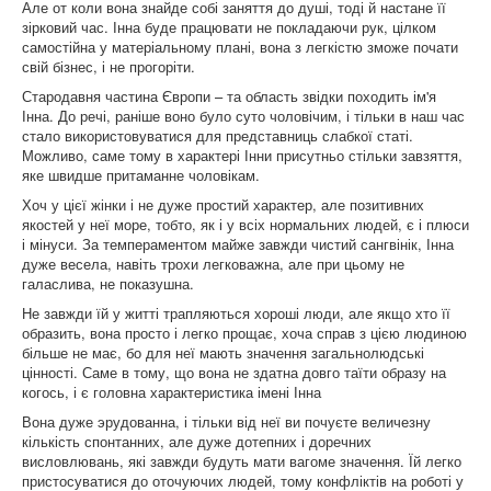
Але от коли вона знайде собі заняття до душі, тоді й настане її
зірковий час. Інна буде працювати не покладаючи рук, цілком
самостійна у матеріальному плані, вона з легкістю зможе почати
свій бізнес, і не прогоріти.
Стародавня частина Європи – та область звідки походить ім'я
Інна. До речі, раніше воно було суто чоловічим, і тільки в наш час
стало використовуватися для представниць слабкої статі.
Можливо, саме тому в характері Інни присутньо стільки завзяття,
яке швидше притаманне чоловікам.
Хоч у цієї жінки і не дуже простий характер, але позитивних
якостей у неї море, тобто, як і у всіх нормальних людей, є і плюси
і мінуси. За темпераментом майже завжди чистий сангвінік, Інна
дуже весела, навіть трохи легковажна, але при цьому не
галаслива, не показушна.
Не завжди їй у житті трапляються хороші люди, але якщо хто її
образить, вона просто і легко прощає, хоча справ з цією людиною
більше не має, бо для неї мають значення загальнолюдські
цінності. Саме в тому, що вона не здатна довго таїти образу на
когось, і є головна характеристика імені Інна
Вона дуже эрудованна, і тільки від неї ви почуєте величезну
кількість спонтанних, але дуже дотепних і доречних
висловлювань, які завжди будуть мати вагоме значення. Їй легко
пристосуватися до оточуючих людей, тому конфліктів на роботі у