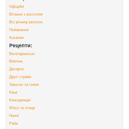
Офіційні
Вітання з весіллям
Всі річниці весілля
Побажання
Кохання
Рецепти:
Вегетаріанські
Випічка
Десерти
Другі страви
Закуски та снеки
Каші
Консервація
М'ясо та птиця
Напої
Риба