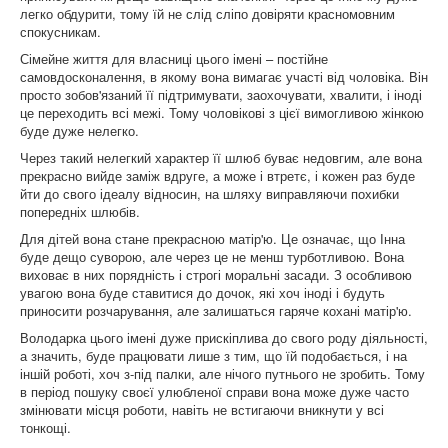
легко обдурити, тому їй не слід сліпо довіряти красномовним
спокусникам.
Сімейне життя для власниці цього імені – постійне
самовдосконалення, в якому вона вимагає участі від чоловіка. Він
просто зобов'язаний її підтримувати, заохочувати, хвалити, і іноді
це переходить всі межі. Тому чоловікові з цієї вимогливою жінкою
буде дуже нелегко.
Через такий нелегкий характер її шлюб буває недовгим, але вона
прекрасно вийде заміж вдруге, а може і втретє, і кожен раз буде
йти до свого ідеалу відносин, на шляху виправляючи похибки
попередніх шлюбів.
Для дітей вона стане прекрасною матір'ю. Це означає, що Інна
буде дещо суворою, але через це не менш турботливою. Вона
виховає в них порядність і строгі моральні засади. З особливою
увагою вона буде ставитися до дочок, які хоч іноді і будуть
приносити розчарування, але залишаться гаряче кохані матір'ю.
Володарка цього імені дуже прискіплива до свого роду діяльності,
а значить, буде працювати лише з тим, що їй подобається, і на
іншій роботі, хоч з-під палки, але нічого путнього не зробить. Тому
в період пошуку своєї улюбленої справи вона може дуже часто
змінювати місця роботи, навіть не встигаючи вникнути у всі
тонкощі.