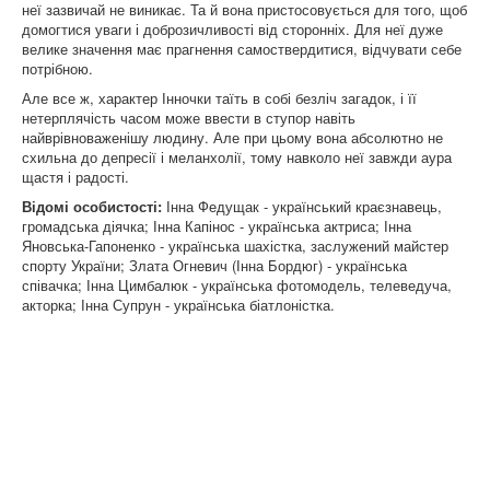
неї зазвичай не виникає. Та й вона пристосовується для того, щоб
домогтися уваги і доброзичливості від сторонніх. Для неї дуже
велике значення має прагнення самоствердитися, відчувати себе
потрібною.
Але все ж, характер Інночки таїть в собі безліч загадок, і її
нетерплячість часом може ввести в ступор навіть
найврівноваженішу людину. Але при цьому вона абсолютно не
схильна до депресії і меланхолії, тому навколо неї завжди аура
щастя і радості.
Відомі особистості:
Інна Федущак - український краєзнавець,
громадська діячка; Інна Капінос - українська актриса; Інна
Яновська-Гапоненко - українська шахістка, заслужений майстер
спорту України; Злата Огневич (Інна Бордюг) - українська
співачка; Інна Цимбалюк - українська фотомодель, телеведуча,
акторка; Інна Супрун - українська біатлоністка.