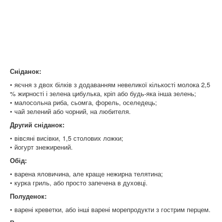
Сніданок:
• яєчня з двох білків з додаванням невеликої кількості молока 2,5
% жирності і зелена цибулька, кріп або будь-яка інша зелень;
• малосольна риба, сьомга, форель, оселедець;
• чай зелений або чорний, на любителя.
Другий сніданок:
• вівсяні висівки, 1,5 столових ложки;
• йогурт знежирений.
Обід:
• варена яловичина, але краще нежирна телятина;
• курка гриль, або просто запечена в духовці.
Полуденок:
• варені креветки, або інші варені морепродукти з гострим перцем.