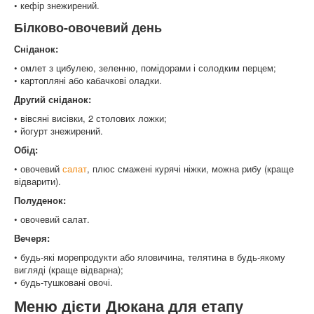
• кефір знежирений.
Білково-овочевий день
Сніданок:
• омлет з цибулею, зеленню, помідорами і солодким перцем;
• картопляні або кабачкові оладки.
Другий сніданок:
• вівсяні висівки, 2 столових ложки;
• йогурт знежирений.
Обід:
• овочевий
салат
, плюс смажені курячі ніжки, можна рибу (краще
відварити).
Полуденок:
• овочевий салат.
Вечеря:
• будь-які морепродукти або яловичина, телятина в будь-якому
вигляді (краще відварна);
• будь-тушковані овочі.
Меню дієти Дюкана для етапу