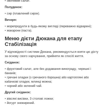
• овочевий салат.
Полуденок:
• сир (плавлений сирок).
Вечеря:
• морепродукти в будь-якому вигляді (переважно відварені);
• макарони (паста).
Меню дієти Дюкана для етапу
Стабілізація
У відповідності системи Дюкана, рекомендується взяти цю дієту
за основу свого харчування, прийняти як спосіб життя.
Сніданок:
• фруктовий салат, але без додавання винограду, черешні і
бананів;
• гречані оладки (з гречаного борошна) або картопляні або
кабачкові оладки, млинці можна;
• чорний або зелений чай.
Другий сніданок:
• вівсяні висівки, 3 столові ложки;
• йогурт знежирений.