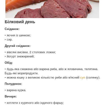
Білковий день
Сніданок:
• яєчня із шинкою;
• сир.
Другий сніданок:
• вівсяні висівки, 2 столових ложки;
• йогурт знежирений;
Обід:
• будь-яка смажена або варена риба, або ж яловичина, телятина.
Будь-які морепродукти.
• можна юшку з великою кількістю риби або м'ясний
суп
(солянку).
Полуденок:
• варена курка.
Вечеря:
• котлети з курячого або індичого фаршу;