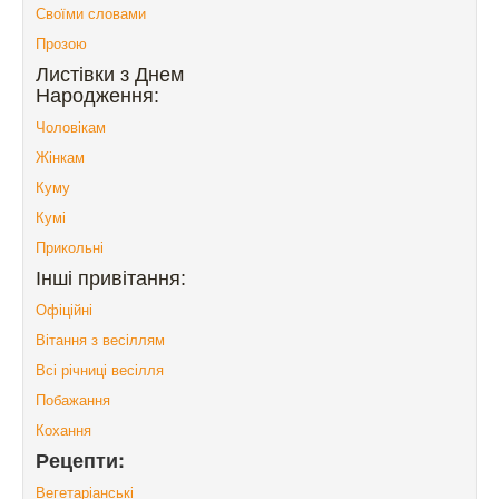
Своїми словами
Прозою
Листівки з Днем
Народження:
Чоловікам
Жінкам
Куму
Кумі
Прикольні
Інші привітання:
Офіційні
Вітання з весіллям
Всі річниці весілля
Побажання
Кохання
Рецепти:
Вегетаріанські