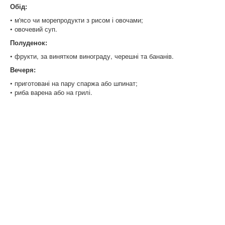
Обід:
• м'ясо чи морепродукти з рисом і овочами;
• овочевий суп.
Полуденок:
• фрукти, за винятком винограду, черешні та бананів.
Вечеря:
• приготовані на пару спаржа або шпинат;
• риба варена або на грилі.