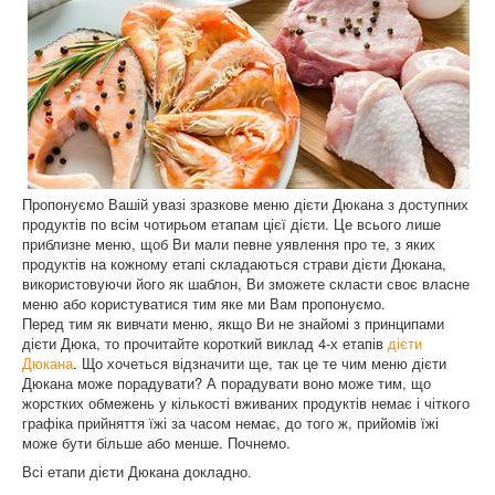
Пропонуємо Вашій увазі зразкове меню дієти Дюкана з доступних
продуктів по всім чотирьом етапам цієї дієти. Це всього лише
приблизне меню, щоб Ви мали певне уявлення про те, з яких
продуктів на кожному етапі складаються страви дієти Дюкана,
використовуючи його як шаблон, Ви зможете скласти своє власне
меню або користуватися тим яке ми Вам пропонуємо.
Перед тим як вивчати меню, якщо Ви не знайомі з принципами
дієти Дюка, то прочитайте короткий виклад 4-х етапів
дієти
Дюкана
. Що хочеться відзначити ще, так це те чим меню дієти
Дюкана може порадувати? А порадувати воно може тим, що
жорстких обмежень у кількості вживаних продуктів немає і чіткого
графіка прийняття їжі за часом немає, до того ж, прийомів їжі
може бути більше або менше. Почнемо.
Всі етапи дієти Дюкана докладно.