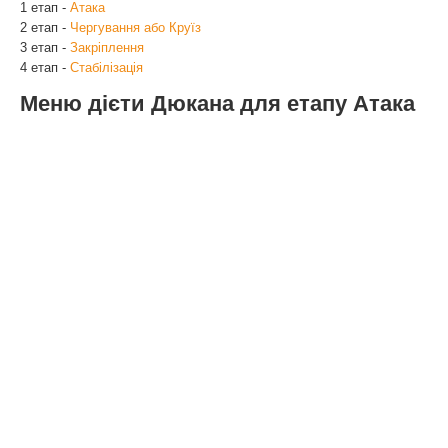
1 етап -
Атака
2 етап -
Чергування або Круїз
3 етап -
Закріплення
4 етап -
Стабілізація
Меню дієти Дюкана для етапу Атака