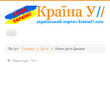
Перемикач
навігації
Головна
Ви тут:
Головна
Дієти
Меню дієти Дюкана
Дієти
Перегляди: 7671
Здоров'я
Краса
Мати та дитина
Незвідане
Рецепти
Війна