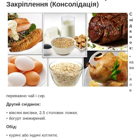
Закріплення (Консолідація)
С
ні
д
а
н
о
к:
•
ка
ва
,
а
л
е
переважно чай і сир.
Другий сніданок:
• вівсяні висівки, 2,5 столових ложки;
• йогурт знежирений.
Обід:
• курячі або індичі котлети;