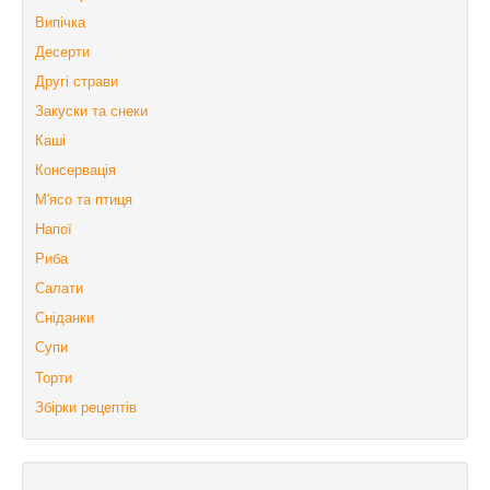
Випічка
Десерти
Другі страви
Закуски та снеки
Каші
Консервація
М'ясо та птиця
Напої
Риба
Салати
Сніданки
Супи
Торти
Збірки рецептів