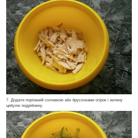
7. Додати порізаний соломкою або брусочками огірок і зелену
цибулю подрібнену.