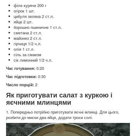
філе куряче 200 г
огірок 1 шт.
цибуля зелена 2 ст.л.
яйце 2 шт.
борошно пшеничне 1 ст.л.
сметана 2 ст.л.
майонез 2 ст.л.
гірчиця 1/2 ч.л.
олія 1 ст.л.
сіль за смаком
сік лимонний 1/2 ч.л.
Час готування:
0:20
Час підготовки:
0:30
Число порцій:
2
Як приготувати салат з куркою і
яєчними млинцями
1. Попередньо потрібно приготувати яєчні млинці. Для цього,
розбити до миски два яйця, додати трохи солі.