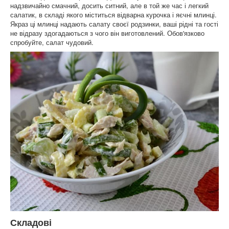
надзвичайно смачний, досить ситний, але в той же час і легкий
салатик, в складі якого міститься відварна курочка і яєчні млинці.
Якраз ці млинці надають салату своєї родзинки, ваші рідні та гості
не відразу здогадаються з чого він виготовлений. Обов'язково
спробуйте, салат чудовий.
Складові