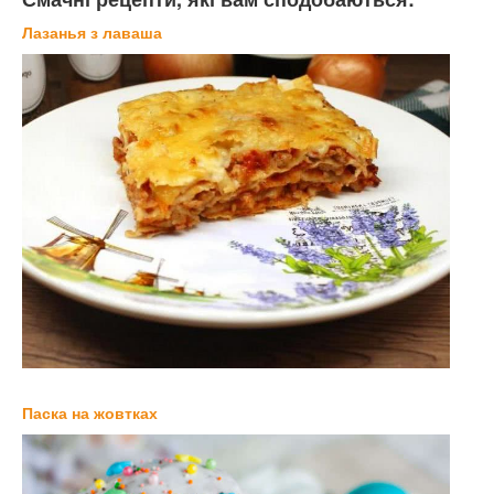
Лазанья з лаваша
Паска на жовтках