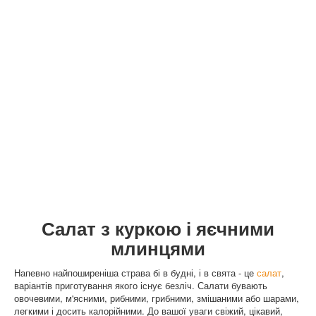
Салат з куркою і яєчними
млинцями
Напевно найпоширеніша страва бі в будні, і в свята - це
салат
,
варіантів приготування якого існує безліч. Салати бувають
овочевими, м'ясними, рибними, грибними, змішаними або шарами,
легкими і досить калорійними. До вашої уваги свіжий, цікавий,