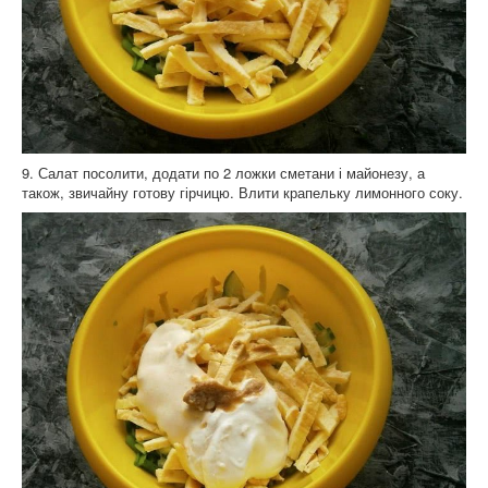
9. Салат посолити, додати по 2 ложки сметани і майонезу, а
також, звичайну готову гірчицю. Влити крапельку лимонного соку.