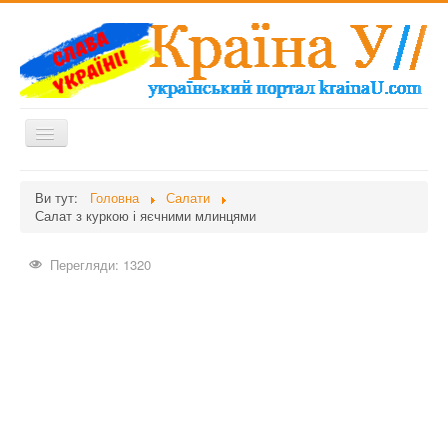
Перемикач
навігації
Головна
Ви тут:
Головна
Салати
Салат з куркою і яєчними млинцями
Дієти
Здоров'я
Перегляди: 1320
Краса
Мати та дитина
Незвідане
Рецепти
Війна