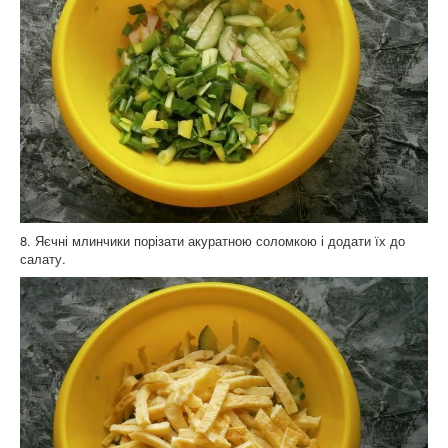
8. Яєчні млинчики порізати акуратною соломкою і додати їх до
салату.