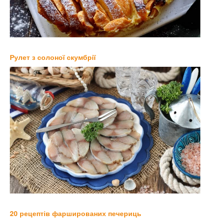
Рулет з солоної скумбрії
20 рецептів фаршированих печериць