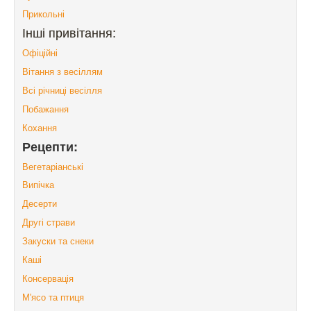
Прикольні
Інші привітання:
Офіційні
Вітання з весіллям
Всі річниці весілля
Побажання
Кохання
Рецепти:
Вегетаріанські
Випічка
Десерти
Другі страви
Закуски та снеки
Каші
Консервація
М'ясо та птиця