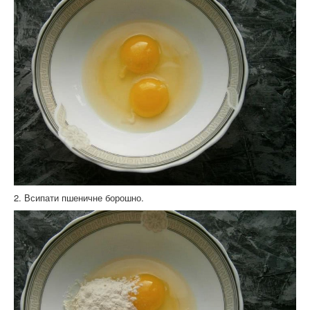
2. Всипати пшеничне борошно.