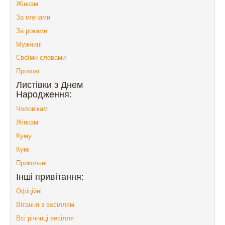
Жінкам
За іменами
За роками
Мужчині
Своїми словами
Прозою
Листівки з Днем
Народження:
Чоловікам
Жінкам
Куму
Кумі
Прикольні
Інші привітання:
Офіційні
Вітання з весіллям
Всі річниці весілля