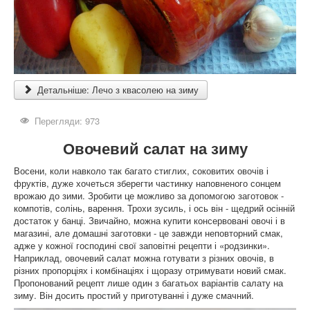
Детальніше: Лечо з квасолею на зиму
Перегляди: 973
Овочевий салат на зиму
Восени, коли навколо так багато стиглих, соковитих овочів і
фруктів, дуже хочеться зберегти частинку наповненого сонцем
врожаю до зими. Зробити це можливо за допомогою заготовок -
компотів, солінь, варення. Трохи зусиль, і ось він - щедрий осінній
достаток у банці. Звичайно, можна купити консервовані овочі і в
магазині, але домашні заготовки - це завжди неповторний смак,
адже у кожної господині свої заповітні рецепти і «родзинки».
Наприклад, овочевий салат можна готувати з різних овочів, в
різних пропорціях і комбінаціях і щоразу отримувати новий смак.
Пропонований рецепт лише один з багатьох варіантів салату на
зиму. Він досить простий у приготуванні і дуже смачний.