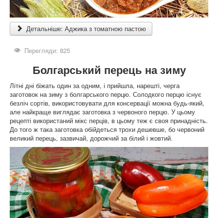
Детальніше: Аджика з томатною пастою
Перегляди: 825
Болгарський перець на зиму
Літні дні біжать один за одним, і прийшла, нарешті, черга
заготовок на зиму з болгарського перцю. Солодкого перцю існує
безліч сортів, використовувати для консервації можна будь-який,
але найкраще виглядає заготовка з червоного перцю. У цьому
рецепті використаний мікс перців, в цьому теж є своя принадність.
До того ж така заготовка обійдеться трохи дешевше, бо червоний
великий перець, зазвичай, дорожчий за білий і жовтий.