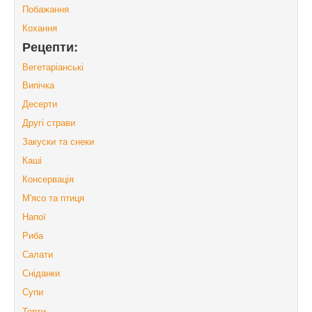
Побажання
Кохання
Рецепти:
Вегетаріанські
Випічка
Десерти
Другі страви
Закуски та снеки
Каші
Консервація
М'ясо та птиця
Напої
Риба
Салати
Сніданки
Супи
Торти