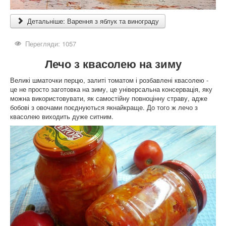
Детальніше: Варення з яблук та винограду
Перегляди: 1057
Лечо з квасолею на зиму
Великі шматочки перцю, залиті томатом і розбавлені квасолею -
це не просто заготовка на зиму, це універсальна консервація, яку
можна використовувати, як самостійну повноцінну страву, адже
бобові з овочами поєднуються якнайкраще. До того ж лечо з
квасолею виходить дуже ситним.