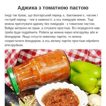
Аджика з томатною пастою
Іноді так буває, що болгарський перець є, баклажани є, часник і
гострий перець - теж в наявності, а ось помідорів немає. Тоді
можна приготувати аджику без помідорів - з томатною пастою.
Вийде анітрохи не гірше, а готувати простіше. Всі інгредієнти нам
треба буде подрібнити. Робити це можна через м'ясорубку або ж
блендером. Якщо готуєте невелику партію, то можна
скористатися блендером, а ось велику партію простіше обробити
м'ясорубкою.