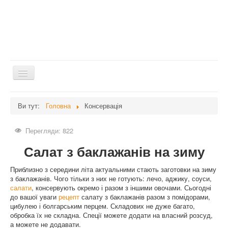
Перемикач
навігації
Головна
Ви тут:
Головна
Консервація
Дієти
Перегляди: 822
Здоров'я
Салат з баклажанів на зиму
Краса
Мати та дитина
Приблизно з середини літа актуальними стають заготовки на зиму
з баклажанів. Чого тільки з них не готують: лечо, аджику, соуси,
Незвідане
салати
, консервують окремо і разом з іншими овочами. Сьогодні
до вашої уваги
рецепт
салату з баклажанів разом з помідорами,
Рецепти
цибулею і болгарським перцем. Складових не дуже багато,
обробка їх не складна. Спеції можете додати на власний розсуд,
Війна
а можете не додавати.