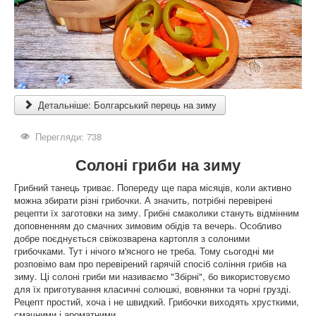
Детальніше: Болгарський перець на зиму
Перегляди: 738
Солоні гриби на зиму
Грибний танець триває. Попереду ще пара місяців, коли активно
можна збирати різні грибочки. А значить, потрібні перевірені
рецепти їх заготовки на зиму. Грибні смаколики стануть відмінним
доповненням до смачних зимовим обідів та вечерь. Особливо
добре поєднується свіжозварена картопля з солоними
грибочками. Тут і нічого м'ясного не треба. Тому сьогодні ми
розповімо вам про перевірений гарячій спосіб соління грибів на
зиму. Ці солоні гриби ми називаємо "Збірні", бо використовуємо
для їх приготування класичні солюшкі, вовнянки та чорні грузді.
Рецепт простий, хоча і не швидкий. Грибочки виходять хрусткими,
смачними і ароматними.