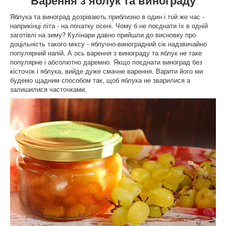
Варення з яблук та винограду
Яблука та виноград дозрівають приблизно в один і той же час -
наприкінці літа - на початку осені. Чому б не поєднати їх в одній
заготівлі на зиму? Кулінари давно прийшли до висновку про
доцільність такого міксу - яблучно-виноградний сік надзвичайно
популярний напій. А ось варення з винограду та яблук не таке
популярне і абсолютно даремно. Якщо поєднати виноград без
кісточок і яблука, вийде дуже смачне варення. Варити його ми
будемо щадним способом так, щоб яблука не зварилися а
залишилися часточками.