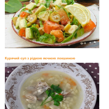
Курячий суп з рідкою яєчною локшиною