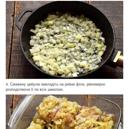
4. Смажену цибулю викладіть на рибне філе, рівномірно
розподіляючи її по всіх шматках.