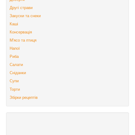
Другі страви
Закуски та снеки
Каші
Консервація
М'ясо та птиця
Напої
Риба
Салати
Сніданки
Супи
Торти
Збірки рецептів