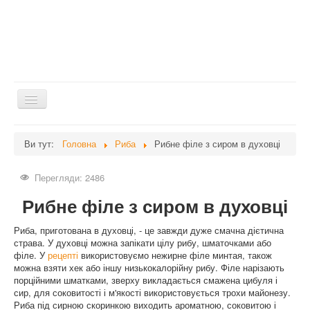
Перемикач
навігації
Головна
Ви тут:
Головна
Риба
Рибне філе з сиром в духовці
Дієти
Перегляди: 2486
Здоров'я
Рибне філе з сиром в духовці
Краса
Мати та дитина
Риба, приготована в духовці, - це завжди дуже смачна дієтична
страва. У духовці можна запікати цілу рибу, шматочками або
Незвідане
філе. У
рецепті
використовуємо нежирне філе минтая, також
можна взяти хек або іншу низькокалорійну рибу. Філе нарізають
Рецепти
порційними шматками, зверху викладається смажена цибуля і
сир, для соковитості і м'якості використовується трохи майонезу.
Війна
Риба під сирною скоринкою виходить ароматною, соковитою і