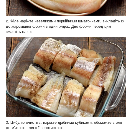
2. Філе наріжте невеликими порційними шматочками, викладіть їх
до жароміцної форми в один рядок. Дно форми перед цим
змастіть олією.
3. Цибулю очистіть, наріжте дрібними кубиками, обсмажте в олії
до м'якості і легкої золотистості.