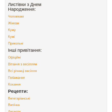
Листівки з Днем
Народження:
Чоловікам
Жінкам
Куму
Кумі
Прикольні
Інші привітання:
Офіційні
Вітання з весіллям
Всі річниці весілля
Побажання
Кохання
Рецепти:
Вегетаріанські
Випічка
Десерти