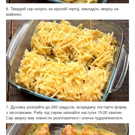
6. Твердий сир натріть на крупній тертці, викладіть зверху на
майонез.
7. Духовку розігрійте до 200 градусів, всередину поставте форму
з заготовками. Рибу під сиром запікайте наступні 15-20 хвилин.
Сир зверху має повністю розплавитися і злегка підрум'янитися.