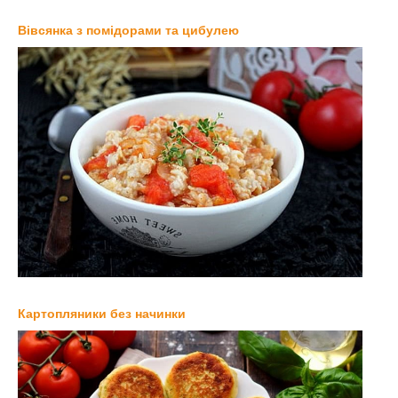
Вівсянка з помідорами та цибулею
Картопляники без начинки