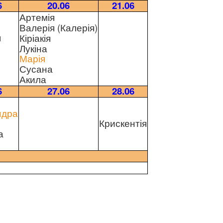
6
20.06
21.06
Артемія
Валерія (Калерія)
я
Кіріакія
Лукіна
Марія
Сусана
Акила
6
27.06
28.06
ндра
Крискентія
а