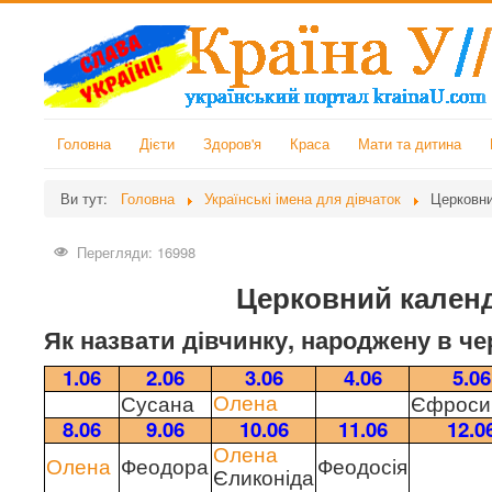
Головна
Дієти
Здоров'я
Краса
Мати та дитина
Ви тут:
Головна
Українські імена для дівчаток
Церковни
Перегляди: 16998
Церковний календ
Як назвати дівчинку, народжену в че
1.06
2.06
3.06
4.06
5.06
Сусана
Єфроси
Олена
8.06
9.06
10.06
11.06
12.0
Олена
Феодора
Феодосія
Олена
Єликоніда