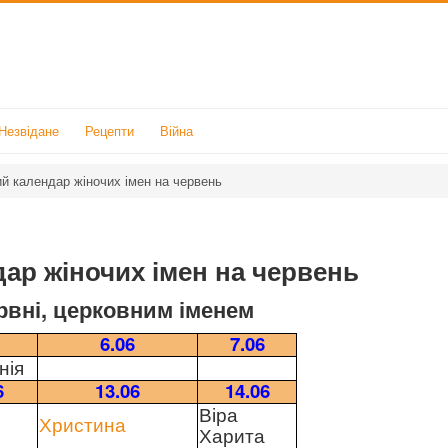
Незвідане
Рецепти
Війна
й календар жіночих імен на червень
ар жіночих імен на червень
рвні, церковним іменем
6.06
7.06
нія
6
13.06
14.06
Віра
Христина
Харита