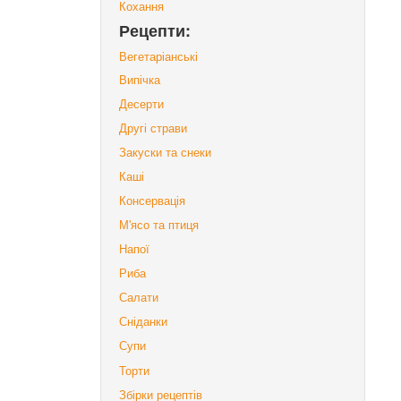
Кохання
Рецепти:
Вегетаріанські
Випічка
Десерти
Другі страви
Закуски та снеки
Каші
Консервація
М'ясо та птиця
Напої
Риба
Салати
Сніданки
Супи
Торти
Збірки рецептів