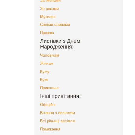
За іменами
За роками
Мужчині
Своїми словами
Прозою
Листівки з Днем
Народження:
Чоловікам
Жінкам
Куму
Кумі
Прикольні
Інші привітання:
Офіційні
Вітання з весіллям
Всі річниці весілля
Побажання