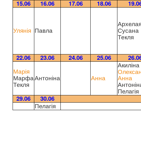
15.06
16.06
17.06
18.06
19.0
Архела
Павла
Сусана
Улянія
Текля
22.06
23.06
24.06
25.06
26.0
Акиліна
Олекса
Марія
Марфа
Антоніна
Анна
Анна
Текля
Антонін
Пелагія
29.06
30.06
Пелагія