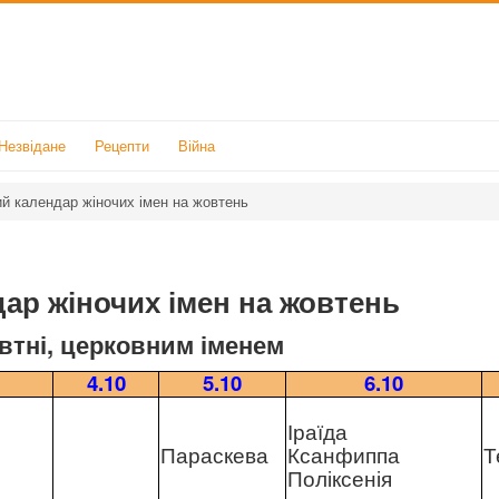
Незвідане
Рецепти
Війна
й календар жіночих імен на жовтень
ар жіночих імен на жовтень
втні, церковним іменем
4.10
5.10
6.10
Іраїда
Параскева
Ксанфиппа
Т
Поліксенія