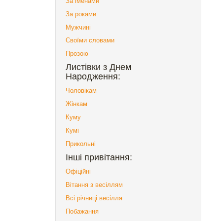
За іменами
За роками
Мужчині
Своїми словами
Прозою
Листівки з Днем
Народження:
Чоловікам
Жінкам
Куму
Кумі
Прикольні
Інші привітання:
Офіційні
Вітання з весіллям
Всі річниці весілля
Побажання