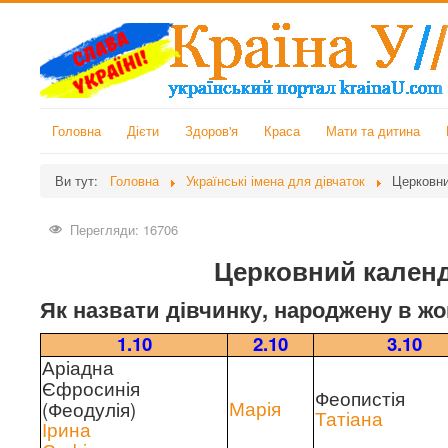
Головна
Дієти
Здоров'я
Краса
Мати та дитина
Ви тут:
Головна
Українські імена для дівчаток
Церковни
Перегляди: 16706
Церковний календ
Як назвати дівчинку, народжену в жо
1.10
2.10
3.10
Аріадна
Єфросинія
Феопистія
(Феодулія)
Марія
Татіана
Ірина