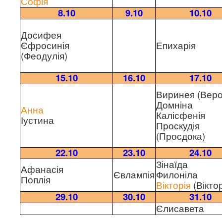
Софія
8.10
9.10
10.10
Досифея
Єфросинія
Епихарія
(Феодулія)
15.10
16.10
17.10
Виринея (Веро
Домніна
Анна
Калісфенія
Іустина
Проскудія
(Просдока)
22.10
23.10
24.10
Зінаїда
Афанасія
Євлампія
Филоніла
Поплія
Вікторія
(Вікто
29.10
30.10
31.10
Єлисавета