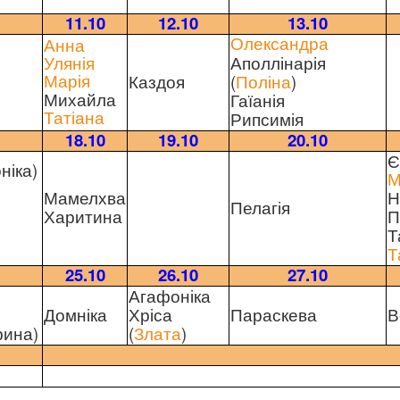
11.10
12.10
13.10
Анна
Олександра
Аполлінарія
Улянія
Каздоя
(
Поліна
)
Марія
Михайла
Гаїанія
Рипсимія
Татіана
18.10
19.10
20.10
Є
ніка)
М
Мамелхва
Н
Пелагія
Харитина
П
Т
Т
25.10
26.10
27.10
Агафоніка
Домніка
Хріса
Параскева
В
рина)
(
Злата
)