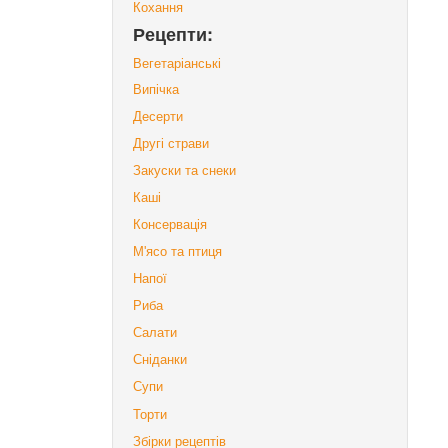
Кохання
Рецепти:
Вегетаріанські
Випічка
Десерти
Другі страви
Закуски та снеки
Каші
Консервація
М'ясо та птиця
Напої
Риба
Салати
Сніданки
Супи
Торти
Збірки рецептів