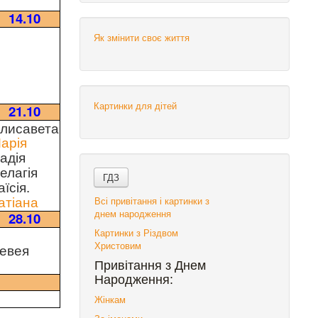
14.10
Як змінити своє життя
Картинки для дітей
21.10
лисавета
арія
адія
елагія
аїсія.
Всі привітання і картинки з
атіана
днем народження
28.10
Картинки з Різдвом
Христовим
евея
Привітання з Днем
Народження:
Жінкам