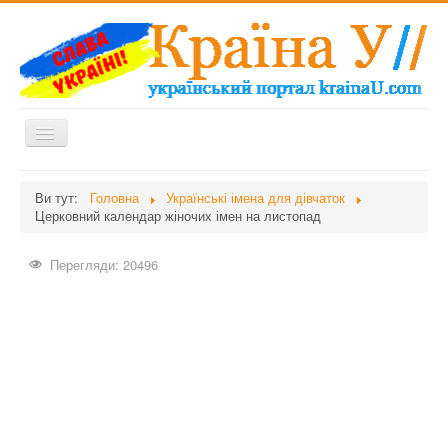
Перемикач
навігації
Головна
Ви тут:
Головна
Українські імена для дівчаток
Церковний календар жіночих імен на листопад
Дієти
Здоров'я
Перегляди: 20496
Краса
Мати та дитина
Незвідане
Рецепти
Війна