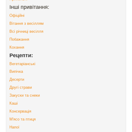
Інші привітання:
Офіційні
Вітання з весіллям
Всі річниці весілля
Побажання
Кохання
Рецепти:
Вегетаріанські
Випічка
Десерти
Другі страви
Закуски та снеки
Каші
Консервація
М'ясо та птиця
Напої