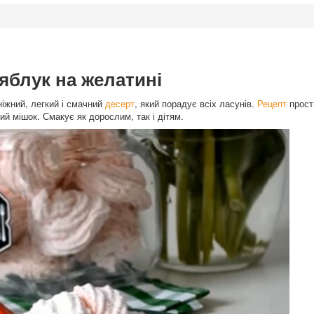
 яблук на желатині
ніжний, легкий і смачний
десерт
, який порадує всіх ласунів.
Рецепт
прост
кий мішок. Смакує як дорослим, так і дітям.