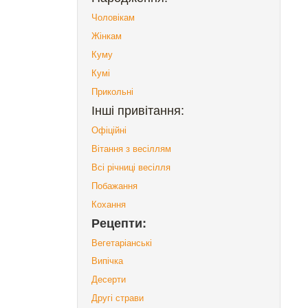
Чоловікам
Жінкам
Куму
Кумі
Прикольні
Інші привітання:
Офіційні
Вітання з весіллям
Всі річниці весілля
Побажання
Кохання
Рецепти:
Вегетаріанські
Випічка
Десерти
Другі страви