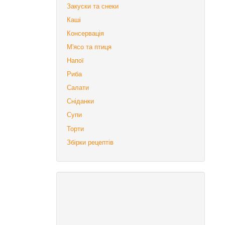
Закуски та снеки
Каші
Консервація
М'ясо та птиця
Напої
Риба
Салати
Сніданки
Супи
Торти
Збірки рецептів