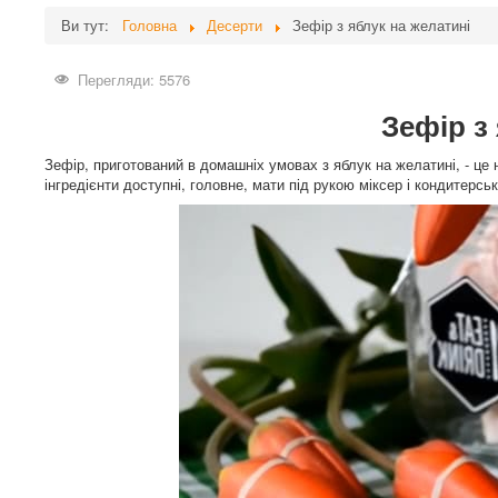
Ви тут:
Головна
Десерти
Зефір з яблук на желатині
Перегляди: 5576
Зефір з
Зефір, приготований в домашніх умовах з яблук на желатині, - це 
інгредієнти доступні, головне, мати під рукою міксер і кондитерсь