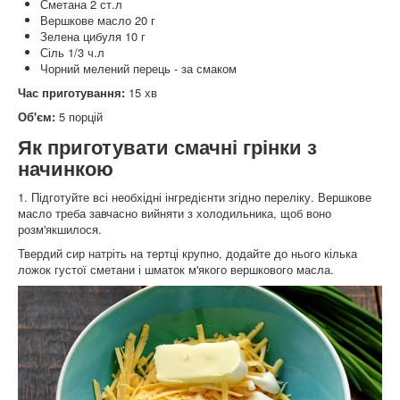
Сметана 2 ст.л
Вершкове масло 20 г
Зелена цибуля 10 г
Сіль 1/3 ч.л
Чорний мелений перець - за смаком
Час приготування:
15 хв
Об'єм:
5 порцій
Як приготувати смачні грінки з
начинкою
1. Підготуйте всі необхідні інгредієнти згідно переліку. Вершкове
масло треба завчасно вийняти з холодильника, щоб воно
розм'якшилося.
Твердий сир натріть на тертці крупно, додайте до нього кілька
ложок густої сметани і шматок м'якого вершкового масла.