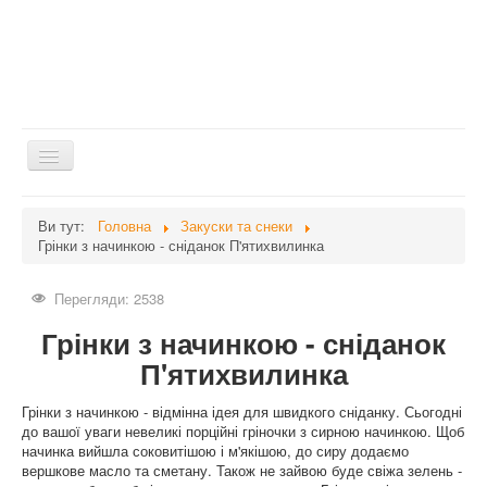
Перемикач
навігації
Головна
Ви тут:
Головна
Закуски та снеки
Грінки з начинкою - сніданок П'ятихвилинка
Дієти
Здоров'я
Перегляди: 2538
Краса
Грінки з начинкою - сніданок
Мати та дитина
П'ятихвилинка
Незвідане
Грінки з начинкою - відмінна ідея для швидкого сніданку. Сьогодні
до вашої уваги невеликі порційні гріночки з сирною начинкою. Щоб
Рецепти
начинка вийшла соковитішою і м'якішою, до сиру додаємо
Війна
вершкове масло та сметану. Також не зайвою буде свіжа зелень -