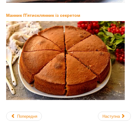
Манник П'ятисклянник із секретом
Попередня
Наступна