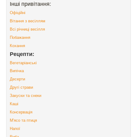
Інші привітання:
Офіційні
Вітання з весіллям
Всі річниці весілля
Побажання
Кохання
Рецепти:
Вегетаріанські
Випічка
Десерти
Другі страви
Закуски та снеки
Каші
Консервація
М'ясо та птиця
Напої
Риба