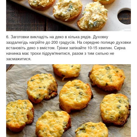
6. Заготовки викладіть на деко в кілька рядів. Духовку
заздалегідь нагрійте до 200 градусів. На середню полицю духовки
встановіть деко з вмістом. Грінки запікайте 10-15 хвилин. Сирна
начинка має трохи підрум'янитися, разом з тим сильно не
засмажитися.