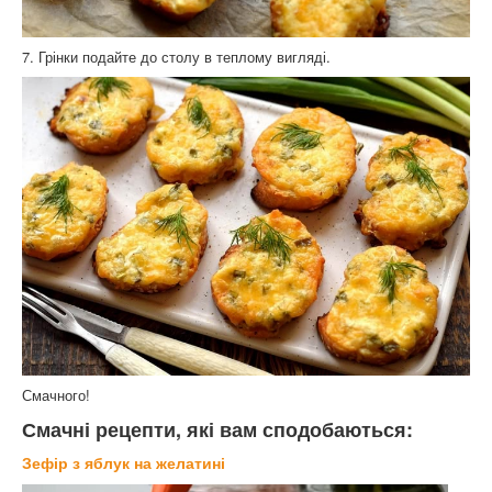
7. Грінки подайте до столу в теплому вигляді.
Смачного!
Смачні рецепти, які вам сподобаються:
Зефір з яблук на желатині