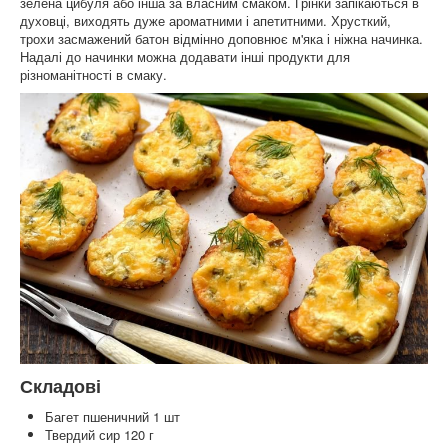
зелена цибуля або інша за власним смаком. Грінки запікаються в
духовці, виходять дуже ароматними і апетитними. Хрусткий,
трохи засмажений батон відмінно доповнює м'яка і ніжна начинка.
Надалі до начинки можна додавати інші продукти для
різноманітності в смаку.
Складові
Багет пшеничний 1 шт
Твердий сир 120 г