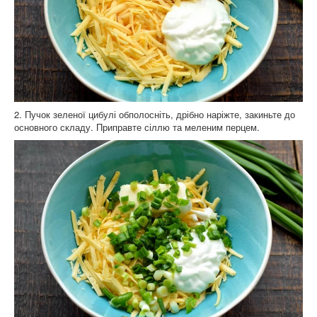
2. Пучок зеленої цибулі обполосніть, дрібно наріжте, закиньте до
основного складу. Приправте сіллю та меленим перцем.