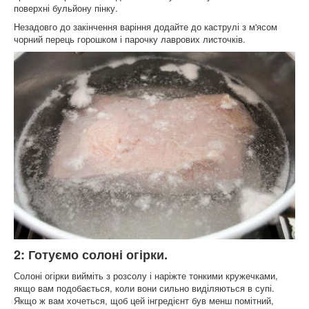
поверхні бульйону пінку.
Незадовго до закінчення варіння додайте до каструлі з м'ясом
чорний перець горошком і парочку лаврових листочків.
2: Готуємо солоні огірки.
Солоні огірки вийміть з розсолу і наріжте тонкими кружечками,
якщо вам подобається, коли вони сильно виділяються в супі.
Якщо ж вам хочеться, щоб цей інгредієнт був менш помітний,