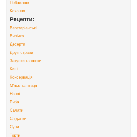
Побажання
Кохання
Рецепти:
Вегетаріанські
Випічка
Десерти
Другі страви
Закуски та снеки
Каші
Консервація
М'ясо та птиця
Напої
Риба
Салати
Сніданки
Супи
Торти