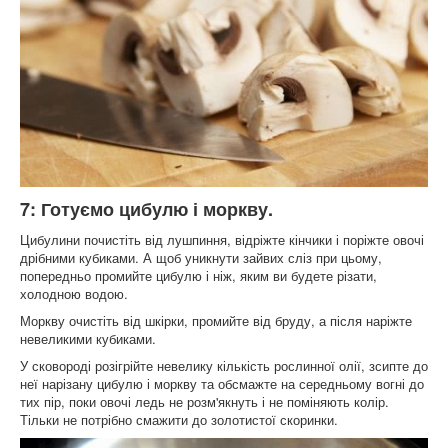
7: Готуємо цибулю і моркву.
Цибулини почистіть від лушпиння, відріжте кінчики і поріжте овочі
дрібними кубиками. А щоб уникнути зайвих сліз при цьому,
попередньо промийте цибулю і ніж, яким ви будете різати,
холодною водою.
Моркву очистіть від шкірки, промийте від бруду, а після наріжте
невеликими кубиками.
У сковороді розігрійте невелику кількість рослинної олії, зсипте до
неї нарізану цибулю і моркву та обсмажте на середньому вогні до
тих пір, поки овочі ледь не розм'якнуть і не поміняють колір.
Тільки не потрібно смажити до золотистої скоринки.