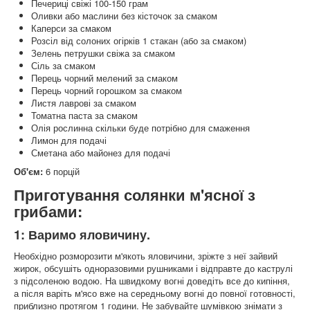
Печериці свіжі 100-150 грам
Оливки або маслини без кісточок за смаком
Каперси за смаком
Розсіл від солоних огірків 1 стакан (або за смаком)
Зелень петрушки свіжа за смаком
Сіль за смаком
Перець чорний мелений за смаком
Перець чорний горошком за смаком
Листя лаврові за смаком
Томатна паста за смаком
Олія рослинна скільки буде потрібно для смаження
Лимон для подачі
Сметана або майонез для подачі
Об'єм:
6 порцій
Приготування солянки м'ясної з
грибами:
1: Варимо яловичину.
Необхідно розморозити м'якоть яловичини, зріжте з неї зайвий
жирок, обсушіть одноразовими рушниками і відправте до каструлі
з підсоленою водою. На швидкому вогні доведіть все до кипіння,
а після варіть м'ясо вже на середньому вогні до повної готовності,
приблизно протягом 1 години. Не забувайте шумівкою знімати з