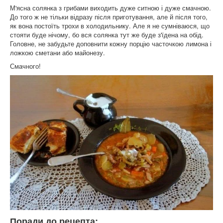
М'ясна солянка з грибами виходить дуже ситною і дуже смачною.
До того ж не тільки відразу після приготування, але й після того,
як вона постоїть трохи в холодильнику. Але я не сумніваюся, що
стояти буде нічому, бо вся солянка тут же буде з'їдена на обід.
Головне, не забудьте доповнити кожну порцію часточкою лимона і
ложкою сметани або майонезу.
Смачного!
Поради до рецепта: