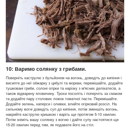
10: Варимо солянку з грибами.
Поверніть каструлю з бульйоном на вогонь, доведіть до кипіння і
висипте до неї обжарку з цибулі та моркви, перемішайте, додайте
тушковані гриби, солоні огірки та нарізку з м'ясних делікатесів, а
також відварену яловичину. Трохи посоліть і поперчіть за смаком
та додайте пару столових ложок томатної пасти. Перемішайте.
Додайте зелень, каперси і оливки, влийте огірковий розсіл. На
сильному вогні доведіть суп до кипіння, потім зменшіть вогонь,
накрийте каструлю кришкою і варіть ще протягом 5-10 хвилин.
Потім зніміть вашу солянку з вогню і дайте супу настоятися ще
15-20 хвилин перед тим, як подавати його на стіл.