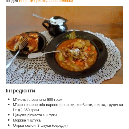
Рецепти приготування солянки
розділі
Інгредієнти
М'якоть яловичини 500 грам
М'ясо копчене або варене (сосиски, ковбаски, шинка, грудинка
і т.д.) 350 грам
Цибуля ріпчаста 2 штуки
Морква 1 штука
Огірки солоні 3 штуки (середні)