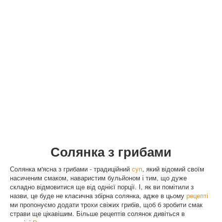
Солянка з грибами
Солянка м'ясна з грибами - традиційний
суп
, який відомий своїм
насиченим смаком, наваристим бульйоном і тим, що дуже
складно відмовитися ще від однієї порції. І, як ви помітили з
назви, це буде не класична збірна солянка, адже в цьому
рецепті
ми пропонуємо додати трохи свіжих грибів, щоб б зробити смак
страви ще цікавішим.
Більше рецептів солянок дивіться в