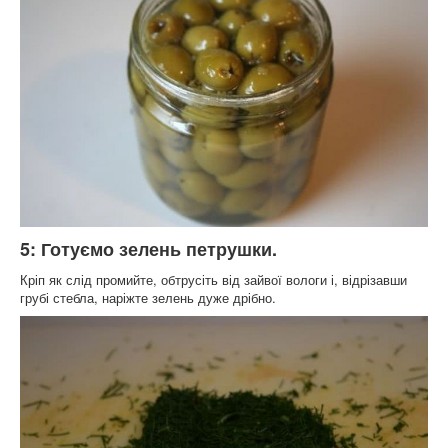
5: Готуємо зелень петрушки.
Кріп як слід промийте, обтрусіть від зайвої вологи і, відрізавши
грубі стебла, наріжте зелень дуже дрібно.