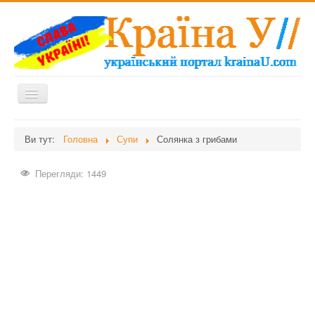
Перемикач
навігації
Головна
Ви тут:
Головна
Супи
Солянка з грибами
Дієти
Перегляди: 1449
Здоров'я
Краса
Мати та дитина
Незвідане
Рецепти
Війна