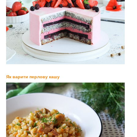
Як варити перлову кашу