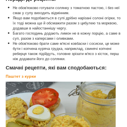
Не обов'язково готувати солянку з томатною пастою, і без неї
смак у супу виходить відмінним.
Якщо вам подобаються в супі дрібно нарізані солоні огірки, то
їх тоді можна ще й обсмажити разом з цибулею та морквою,
додавши в найостаннішу чергу.
Багато господинь додають лимон не в кожну порцію, а саме в
суп, разом з каперсами і оливками.
Не обов'язково брати саме м'ясні ковбаски і сосиски, це може
бути і копчена куряча грудка, наприклад, свинячі копчені
реберця також підійдуть, головне зрізати м'ясо з кісток, перш
ніж додавати його до солянки.
Смачні рецепти, які вам сподобаються:
Паштет з курки