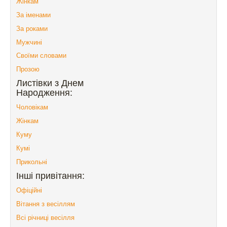
Жінкам
За іменами
За роками
Мужчині
Своїми словами
Прозою
Листівки з Днем
Народження:
Чоловікам
Жінкам
Куму
Кумі
Прикольні
Інші привітання:
Офіційні
Вітання з весіллям
Всі річниці весілля