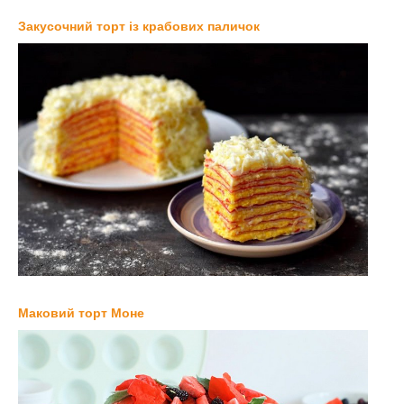
Закусочний торт із крабових паличок
Маковий торт Моне