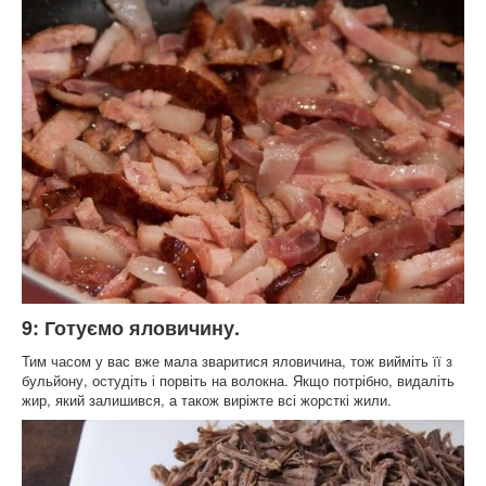
9: Готуємо яловичину.
Тим часом у вас вже мала зваритися яловичина, тож вийміть її з
бульйону, остудіть і порвіть на волокна. Якщо потрібно, видаліть
жир, який залишився, а також виріжте всі жорсткі жили.