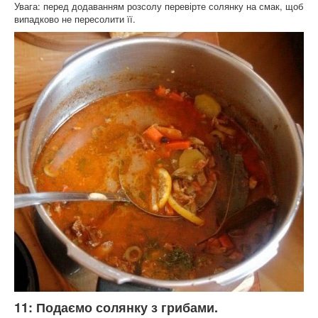
Увага: перед додаванням розсолу перевірте солянку на смак, щоб
випадково не пересолити її.
11: Подаємо солянку з грибами.