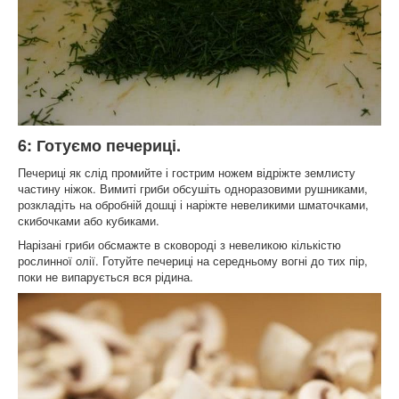
6: Готуємо печериці.
Печериці як слід промийте і гострим ножем відріжте землисту
частину ніжок. Вимиті гриби обсушіть одноразовими рушниками,
розкладіть на обробній дошці і наріжте невеликими шматочками,
скибочками або кубиками.
Нарізані гриби обсмажте в сковороді з невеликою кількістю
рослинної олії. Готуйте печериці на середньому вогні до тих пір,
поки не випарується вся рідина.