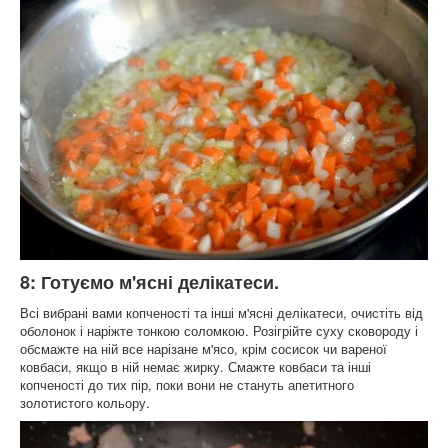
8: Готуємо м'ясні делікатеси.
Всі вибрані вами копченості та інші м'ясні делікатеси, очистіть від
оболонок і наріжте тонкою соломкою. Розігрійте суху сковороду і
обсмажте на ній все нарізане м'ясо, крім сосисок чи вареної
ковбаси, якщо в ній немає жирку. Смажте ковбаси та інші
копченості до тих пір, поки вони не стануть апетитного
золотистого кольору.