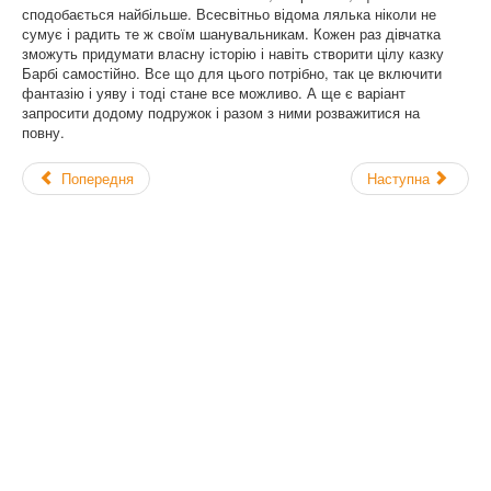
сподобається найбільше. Всесвітньо відома лялька ніколи не
сумує і радить те ж своїм шанувальникам. Кожен раз дівчатка
зможуть придумати власну історію і навіть створити цілу казку
Барбі самостійно. Все що для цього потрібно, так це включити
фантазію і уяву і тоді стане все можливо. А ще є варіант
запросити додому подружок і разом з ними розважитися на
повну.
Попередня
Наступна