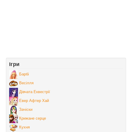
Ігри
Барбі
Весілля
Дівчата Еквестрії
Евер Афтер Хай
Зачіски
Крижане серце
Кухня