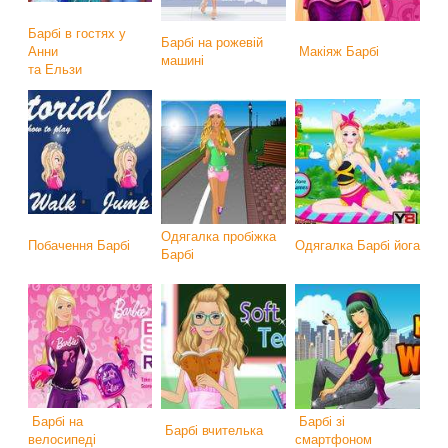
Барбі в гостях у
Барбі на рожевій
Анни
Макіяж Барбі
машині
та Ельзи
Одягалка пробіжка
Побачення Барбі
Одягалка Барбі йога
Барбі
Барбі на
Барбі зі
Барбі вчителька
велосипеді
смартфоном