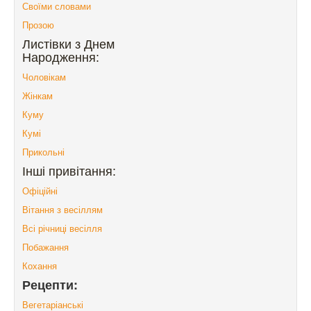
Своїми словами
Прозою
Листівки з Днем
Народження:
Чоловікам
Жінкам
Куму
Кумі
Прикольні
Інші привітання:
Офіційні
Вітання з весіллям
Всі річниці весілля
Побажання
Кохання
Рецепти:
Вегетаріанські