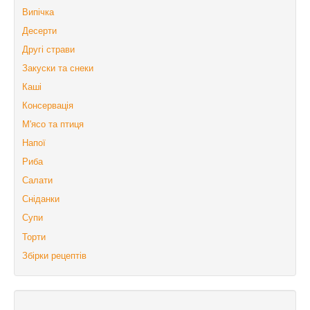
Випічка
Десерти
Другі страви
Закуски та снеки
Каші
Консервація
М'ясо та птиця
Напої
Риба
Салати
Сніданки
Супи
Торти
Збірки рецептів