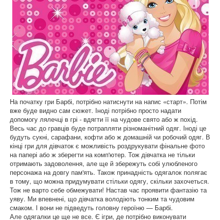
На початку гри Барбі, потрібно натиснути на напис «старт». Потім
вже буде видно сам сюжет. Іноді потрібно просто надати
допомогу лялечці в грі - вдягти її на чудове свято або ж похід.
Весь час до гравців буде потрапляти різноманітний одяг. Іноді це
будуть сукні, сарафани, кофти або ж домашній чи робочий одяг. В
кінці гри для дівчаток є можливість роздрукувати фінальне фото
на папері або ж зберегти на комп'ютер. Тож дівчатка не тільки
отримають задоволення, але ще й збережуть собі улюбленого
персонажа на довгу пам'ять. Також принадність одягалок полягає
в тому, що можна придумувати стільки одягу, скільки захочеться.
Тож не варто себе обмежувати! Настав час проявити фантазію та
уяву. Ми впевнені, що дівчатка володіють тонким та чудовим
смаком. І вони не підведуть головну героїню — Барбі.
Але одягалки це ще не все. Є ігри, де потрібно виконувати