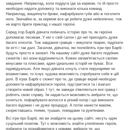
завдання. Наприклад, коли подруга їде за кермом, то їй просто
необхідно надати допомогу та виконати кілька команд.
Наприклад, вищипнути брови, нафарбувати губи або ж поголити
ноги. Звичайно ж, за кермом все це робити дуже небезпечно, тож
не варто брати приклад з нашої героїні.
Серед ігор Барбі дівчата побачать історію про те, як героїня
допомагає песикам. У неї є свій салон і до неї приходить дуже
багато клієнтів. Тож завдання гравців – викупати тварин, підрізати
їм кігті і так далі. Загалом, дівчатка, які полюблять ігри про Барбі -
будуть просто в захваті. На нашому сайті дуже багато подібних
сюжетів і всі вони відрізняються. Кожен запам'ятається своїми
мінусами та плюсами, адже ідеальних історій не буває. Все
індивідуально. Але якщо дівчата хочуть стати перукарями чи
візажистами, то існує чудова можливість спробувати себе в цій
ролі. В іграх Барбі є сюжет про те, де гравцю вкрай необхідно
допомогти нафарбуватися героїні, підстригтися та і взагалі
створити новий образ. І тут, як завжди з'являються юні гравці і
роблять свою справу. Їм надається можливість вибрати те, що
хочеться, пофарбувати волосся в різний колір і ще виконати
багато відомих і не дуже процедур. А потім нанести макіяж,
скориставшись тінями, тушшю, помадами та рум'янами.
Всі ігри про Барбі, які ви знайдете на цьому сайті, несуть один
суцільний позитив. Тут є можливість знайти улюблених героїв,
побачити та познайомитися з новими, вибрати те, що