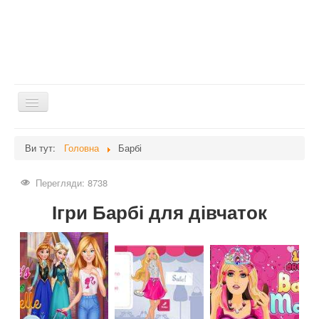
Перемикач
навігації
Головна
Ви тут:
Головна
Барбі
Дієти
Перегляди: 8738
Здоров'я
Ігри Барбі для дівчаток
Краса
Мати та дитина
Незвідане
Рецепти
Війна