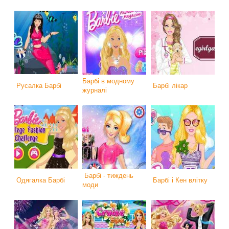
Барбі в модному
Русалка Барбі
Барбі лікар
журналі
Барбі - тиждень
Одягалка Барбі
Барбі і Кен влітку
моди