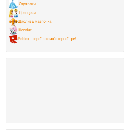
Одягалки
Принцеси
Щаслива мавпочка
Шопкінс
Roblox - герої з комп'ютерної гри!