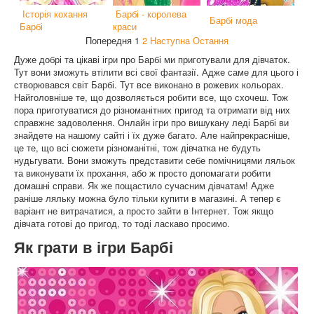
Історія кохання
Барбі - королева
Барбі мода
Барбі
краси
Попередня 1
2
Наступна
Остання
Дуже добрі та цікаві ігри про Барбі ми приготували для дівчаток.
Тут вони зможуть втілити всі свої фантазії. Адже саме для цього і
створювався світ Барбі. Тут все виконано в рожевих кольорах.
Найголовніше те, що дозволяється робити все, що схочеш. Тож
пора приготуватися до різноманітних пригод та отримати від них
справжнє задоволення. Онлайн ігри про вишукану леді Барбі ви
знайдете на нашому сайті і їх дуже багато. Але найпрекрасніше,
це те, що всі сюжети різноманітні, тож дівчатка не будуть
нудьгувати. Вони зможуть представити себе помічницями ляльок
та виконувати їх прохання, або ж просто допомагати робити
домашні справи. Як же пощастило сучасним дівчатам! Адже
раніше ляльку можна було тільки купити в магазині. А тепер є
варіант не витрачатися, а просто зайти в Інтернет. Тож якщо
дівчата готові до пригод, то тоді ласкаво просимо.
Як грати в ігри Барбі