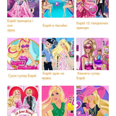
Барбі принцеса і
Барбі 12 танцюючих
поп
Барбі в басейні
принцес
зірка
Барбі здає на
Кімната супер
Сукні супер Барбі
права
Барбі