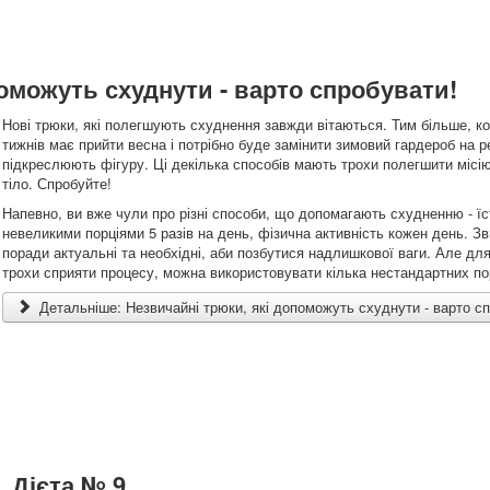
оможуть схуднути - варто спробувати!
Нові трюки, які полегшують схуднення завжди вітаються. Тим більше, ко
тижнів має прийти весна і потрібно буде замінити зимовий гардероб на ре
підкреслюють фігуру. Ці декілька способів мають трохи полегшити місію
тіло. Спробуйте!
Напевно, ви вже чули про різні способи, що допомагають схудненню - їс
невеликими порціями 5 разів на день, фізична активність кожен день. Зви
поради актуальні та необхідні, аби позбутися надлишкової ваги. Але для
трохи сприяти процесу, можна використовувати кілька нестандартних по
Детальніше: Незвичайні трюки, які допоможуть схуднути - варто с
Дієта № 9