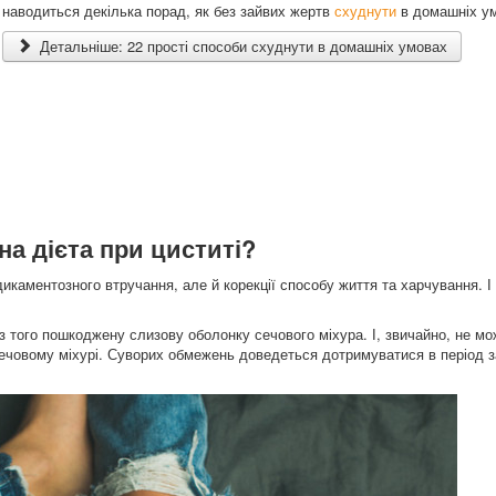
наводиться декілька порад, як без зайвих жертв
схуднути
в домашніх у
Детальніше: 22 прості способи схуднути в домашніх умовах
на дієта при циститі?
каментозного втручання, але й корекції способу життя та харчування. І
з того пошкоджену слизову оболонку сечового міхура. І, звичайно, не м
ечовому міхурі. Суворих обмежень доведеться дотримуватися в період з