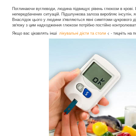
Поглинаючи вуглеводи, людина підвищує рівень глюкози в крові.
непередбачених ситуацій. Підшлункова залоза виробляє інсулін, я
Внаслідок цього у людини з'являються явні симптоми цукрового ді
зв'язку з цим надходження глюкози потрібно постійно контролювати
Якщо вас цікавлять інші
лікувальні дієти та столи
< - тицніть на 