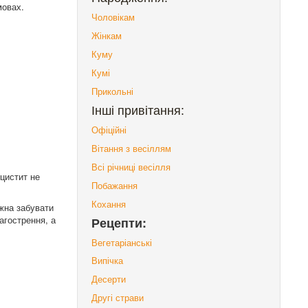
мовах.
Чоловікам
Жінкам
Куму
Кумі
Прикольні
Інші привітання:
Офіційні
Вітання з весіллям
Всі річниці весілля
 цистит не
Побажання
Кохання
ожна забувати
агострення, а
Рецепти:
Вегетаріанські
Випічка
Десерти
Другі страви