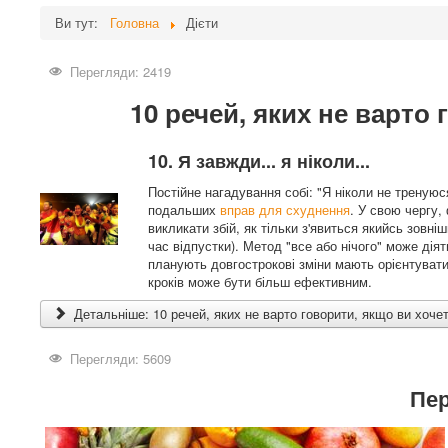
Ви тут:
Головна
Дієти
Перегляди: 2419
10 речей, яких не варто
10. Я завжди... я ніколи...
Постійне нагадування собі: "Я ніколи не треную
подальших
вправ для схуднення
. У свою чергу,
викликати збій, як тільки з'явиться якийсь зовні
час відпустки). Метод "все або нічого" може дія
планують довгострокові зміни мають орієнтувати
кроків може бути більш ефективним.
Детальніше: 10 речей, яких не варто говорити, якщо ви хоче
Перегляди: 5609
Пер