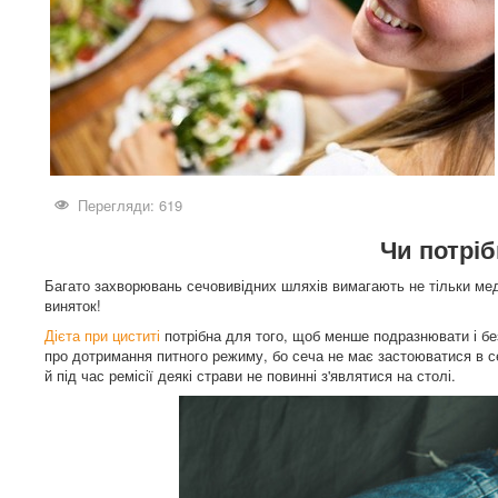
Перегляди: 619
Чи потріб
Багато захворювань сечовивідних шляхів вимагають не тільки меди
виняток!
Дієта при циститі
потрібна для того, щоб менше подразнювати і бе
про дотримання питного режиму, бо сеча не має застоюватися в с
й під час ремісії деякі страви не повинні з'являтися на столі.