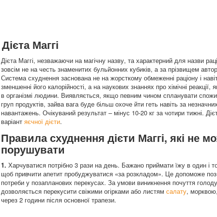
Дієта Маггі
Дієта Маггі, незважаючи на магічну назву, та характерний для назви рац
зовсім не на честь знаменитих бульйонних кубиків, а за прізвищем авто
Система схуднення заснована не на жорсткому обмеженні раціону і навіт
зменшенні його калорійності, а на наукових знаннях про хімічні реакції, я
в організмі людини. Виявляється, якщо певним чином спланувати спожи
груп продуктів, зайва вага буде більш охоче йти геть навіть за незначни
навантажень. Очікуваний результат – мінус 10-20 кг за чотири тижні. Дієт
варіант
яєчної дієти
.
Правила схуднення дієти Маггі, які не м
порушувати
1.
Харчуватися потрібно 3 рази на день. Бажано приймати їжу в один і т
щоб привчити апетит пробуджуватися «за розкладом». Це допоможе поз
потреби у позапланових перекусах. За умови виникнення почуття голод
дозволяється перекусити свіжими огірками або листям
салату
, морквою,
через 2 години після основної трапези.