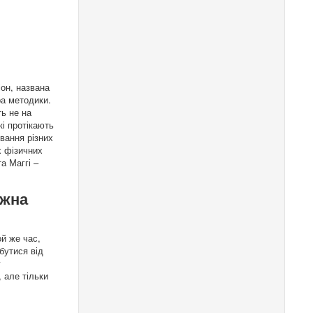
іон, названа
ра методики.
ь не на
кі протікають
вання різних
х фізичних
а Маггі –
ожна
ой же час,
бутися від
у
 але тільки