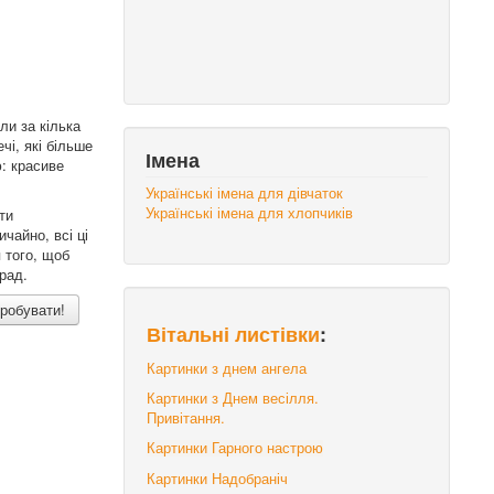
ли за кілька
чі, які більше
Імена
: красиве
Українські імена для дівчаток
Українські імена для хлопчиків
ти
чайно, всі ці
 того, щоб
рад.
пробувати!
Вітальні листівки
:
Картинки з днем ангела
Картинки з Днем весілля.
Привітання.
Картинки Гарного настрою
Картинки Надобраніч