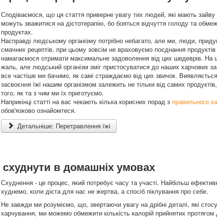
Сподіваємося, що ця стаття приверне увагу тих людей, які мають зайву 
можуть зважитися на дієтотерапію, бо бояться відчуття голоду та обме
продуктах.
Насправді людському організму потрібно небагато, але ми, люди, прид
смачних рецептів, при цьому зовсім не враховуємо поєднання продуктів
намагаємося отримати максимальне задоволення від цих шедеврів. На 
жаль, але людський організм зміг пристосуватися до наших харчових за
все частіше ми бачимо, як самі страждаємо від цих звичок. Виявляєтьс
засвоєння їжі нашим організмом залежить не тільки від самих продуктів, 
того, як та з чим ми їх приготуємо.
Наприкінці статті на вас чекають кілька корисних порад з
правильного х
обов'язково ознайомтеся.
Детальніше: Перетравлення їжі
и схуднути в домашніх умовах
Схуднення - це процес, який потребує часу та участі. Найбільш ефектив
худнемо, коли дієта для нас не жертва, а спосіб піклування про себе.
Не завжди ми розуміємо, що, звертаючи увагу на дрібні деталі, які стос
харчування, ми можемо обмежити кількість калорій прийнятих протягом