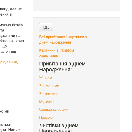
вагу, але не
ження в
умуємо безліч
 та
щастя чи на
Всі привітання і картинки з
баганок, хоча
днем народження
я що
Картинки з Різдвом
але і від
Христовим
арчування
,
Привітання з Днем
Народження:
Жінкам
За іменами
За роками
Мужчині
Своїми словами
но ми
Прозою
уються
Листівки з Днем
 дня. Нижче
Народження: