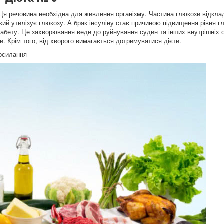
 Ця речовина необхідна для живлення організму. Частина глюкози відкла
кий утилізує глюкозу. А брак інсуліну стає причиною підвищення рівня г
абету. Це захворювання веде до руйнування судин та інших внутрішніх о
. Крім того, від хворого вимагається дотримуватися дієти.
посилання