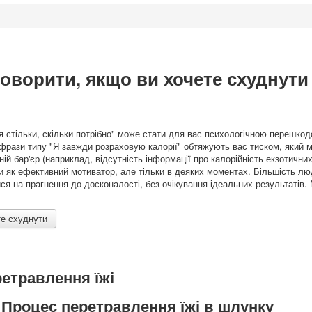
 говорити, якщо ви хочете схуднути
ся стільки, скільки потрібно" може стати для вас психологічною перешко
 фрази типу "Я завжди розраховую калорії" обтяжують вас тиском, який 
шній бар'єр (наприклад, відсутність інформації про калорійність екзотичних
ти як ефективний мотиватор, але тільки в деяких моментах. Більшість люд
ся на прагнення до досконалості, без очікування ідеальних результатів
те схуднути
етравлення їжі
Процес перетравлення їжі в шлунку