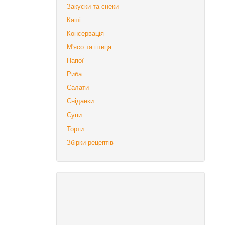
Закуски та снеки
Каші
Консервація
М'ясо та птиця
Напої
Риба
Салати
Сніданки
Супи
Торти
Збірки рецептів