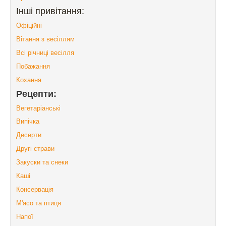
Інші привітання:
Офіційні
Вітання з весіллям
Всі річниці весілля
Побажання
Кохання
Рецепти:
Вегетаріанські
Випічка
Десерти
Другі страви
Закуски та снеки
Каші
Консервація
М'ясо та птиця
Напої