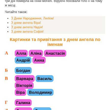
три дні померла на їхній могилі. Віруючі поховали тіло її на тому
ж місці.
Читайте також:
З Днем Народження, Любов!
З днем ангела Віра!
З днем ангела Надія!
З днем ангела Софія!
Картинки та привітання з днем ангела по
іменам
А
Алла
Аліна
Анастасія
Андрій
Анна
Б
Богдан
В
Варвара
Василь
Вікторія
Віра
Володимир
Г
Галина