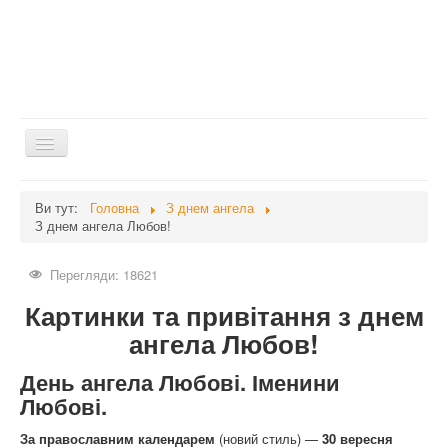
Перемикач
навігації
Головна
Ви тут:
Головна
З днем ангела
З днем ангела Любов!
Дієти
Здоров'я
Перегляди: 18621
Краса
Картинки та привітання з днем
Мати та дитина
ангела Любов!
Незвідане
День ангела Любові. Іменини
Рецепти
Любові.
Війна
За православним календарем
(новий стиль) —
30 вересня