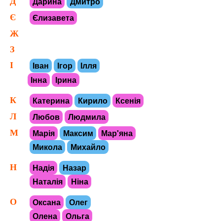
Д
Дарина
Дмитро
Є
Єлизавета
Ж
З
І
Іван
Ігор
Ілля
Інна
Ірина
К
Катерина
Кирило
Ксенія
Л
Любов
Людмила
М
Марія
Максим
Мар'яна
Микола
Михайло
Н
Надія
Назар
Наталія
Ніна
О
Оксана
Олег
Олена
Ольга