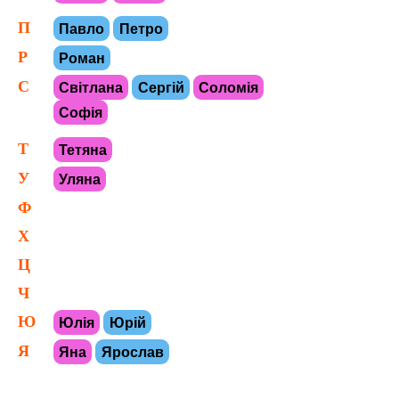
П
Павло
Петро
Р
Роман
С
Світлана
Сергій
Соломія
Софія
Т
Тетяна
У
Уляна
Ф
Х
Ц
Ч
Ю
Юлія
Юрій
Я
Яна
Ярослав