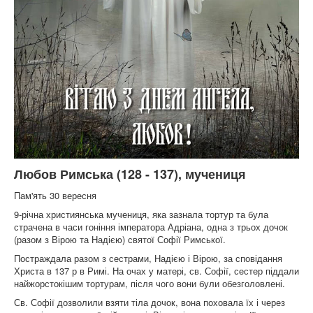
Любов Римська (128 - 137), мучениця
Пам'ять 30 вересня
9-річна християнська мучениця, яка зазнала тортур та була
страчена в часи гоніння імператора Адріана, одна з трьох дочок
(разом з Вірою та Надією) святої Софії Римської.
Постраждала разом з сестрами, Надією і Вірою, за сповідання
Христа в 137 р в Римі. На очах у матері, св. Софії, сестер піддали
найжорстокішим тортурам, після чого вони були обезголовлені.
Св. Софії дозволили взяти тіла дочок, вона поховала їх і через