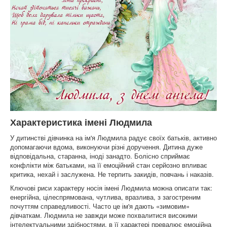
Характеристика імені Людмила
У дитинстві дівчинка на ім'я Людмила радує своїх батьків, активно
допомагаючи вдома, виконуючи різні доручення. Дитина дуже
відповідальна, старанна, іноді занадто. Болісно сприймає
конфлікти між батьками, на її емоційний стан серйозно впливає
критика, нехай і заслужена. Не терпить закидів, повчань і наказів.
Ключові риси характеру носія імені Людмила можна описати так:
енергійна, цілеспрямована, чутлива, вразлива, з загостреним
почуттям справедливості. Часто це ім'я дають «зимовим»
дівчаткам. Людмила не завжди може похвалитися високими
інтелектуальними здібностями, в її характері превалює емоційна