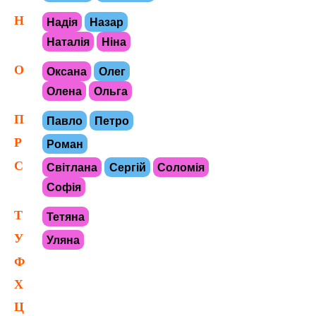
Н
Надія
Назар
Наталія
Ніна
О
Оксана
Олег
Олена
Ольга
П
Павло
Петро
Р
Роман
С
Світлана
Сергій
Соломія
Софія
Т
Тетяна
У
Уляна
Ф
Х
Ц