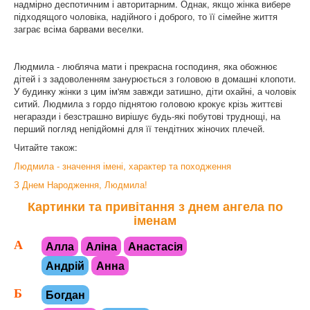
надмірно деспотичним і авторитарним. Однак, якщо жінка вибере
підходящого чоловіка, надійного і доброго, то її сімейне життя
заграє всіма барвами веселки.
Людмила - любляча мати і прекрасна господиня, яка обожнює
дітей і з задоволенням занурюється з головою в домашні клопоти.
У будинку жінки з цим ім'ям завжди затишно, діти охайні, а чоловік
ситий. Людмила з гордо піднятою головою крокує крізь життєві
негаразди і безстрашно вирішує будь-які побутові труднощі, на
перший погляд непідйомні для її тендітних жіночих плечей.
Читайте також:
Людмила - значення імені, характер та походження
З Днем Народження, Людмила!
Картинки та привітання з днем ангела по
іменам
А
Алла
Аліна
Анастасія
Андрій
Анна
Б
Богдан