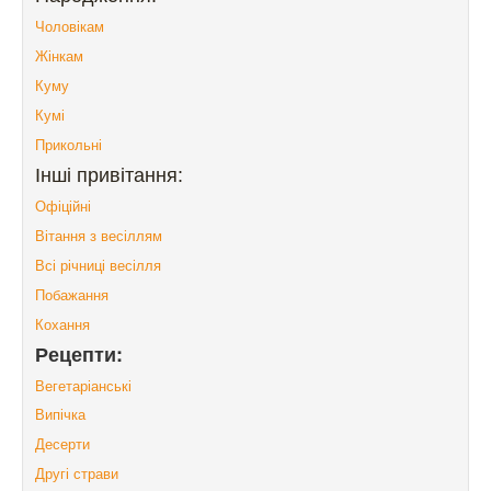
Чоловікам
Жінкам
Куму
Кумі
Прикольні
Інші привітання:
Офіційні
Вітання з весіллям
Всі річниці весілля
Побажання
Кохання
Рецепти:
Вегетаріанські
Випічка
Десерти
Другі страви