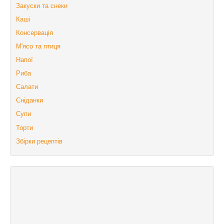
Закуски та снеки
Каші
Консервація
М'ясо та птиця
Напої
Риба
Салати
Сніданки
Супи
Торти
Збірки рецептів