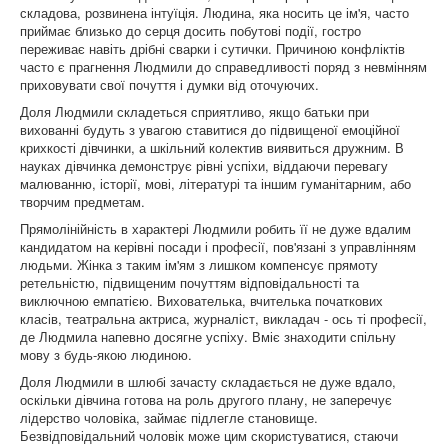
складова, розвинена інтуїція. Людина, яка носить це ім'я, часто
приймає близько до серця досить побутові події, гостро
переживає навіть дрібні сварки і сутички. Причиною конфліктів
часто є прагнення Людмили до справедливості поряд з невмінням
приховувати свої почуття і думки від оточуючих.
Доля Людмили складеться сприятливо, якщо батьки при
вихованні будуть з увагою ставитися до підвищеної емоційної
крихкості дівчинки, а шкільний колектив виявиться дружним. В
науках дівчинка демонструє рівні успіхи, віддаючи перевагу
малюванню, історії, мові, літературі та іншим гуманітарним, або
творчим предметам.
Прямолінійність в характері Людмили робить її не дуже вдалим
кандидатом на керівні посади і професії, пов'язані з управлінням
людьми. Жінка з таким ім'ям з лишком компенсує прямоту
ретельністю, підвищеним почуттям відповідальності та
виключною емпатією. Вихователька, вчителька початкових
класів, театральна актриса, журналіст, викладач - ось ті професії,
де Людмила напевно досягне успіху. Вміє знаходити спільну
мову з будь-якою людиною.
Доля Людмили в шлюбі зачасту складається не дуже вдало,
оскільки дівчина готова на роль другого плану, не заперечує
лідерство чоловіка, займає підлегле становище.
Безвідповідальний чоловік може цим скористуватися, стаючи