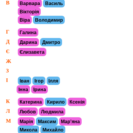
В
Варвара
Василь
Вікторія
Віра
Володимир
Г
Галина
Д
Дарина
Дмитро
Є
Єлизавета
Ж
З
І
Іван
Ігор
Ілля
Інна
Ірина
К
Катерина
Кирило
Ксенія
Л
Любов
Людмила
М
Марія
Максим
Мар'яна
Микола
Михайло