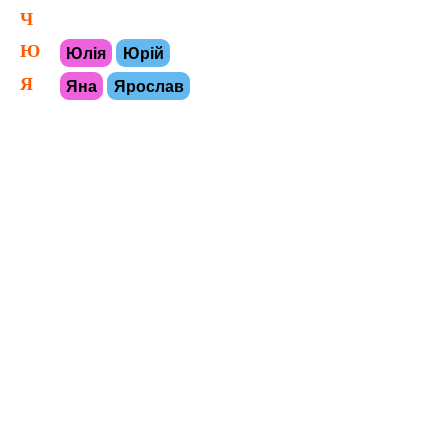
Ч
Ю
Юлія
Юрій
Я
Яна
Ярослав