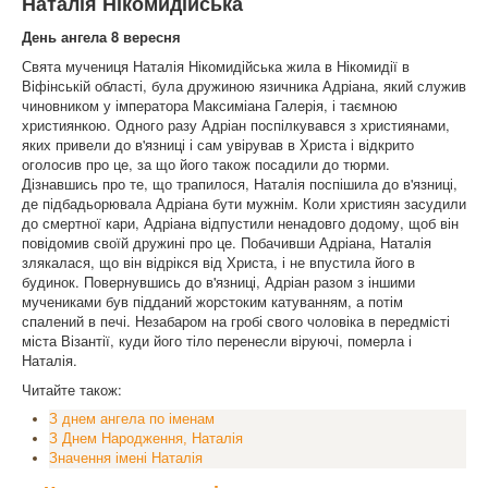
Наталія Нікомидійська
День ангела 8 вересня
Свята мучениця Наталія Нікомидійська жила в Нікомидії в
Віфінській області, була дружиною язичника Адріана, який служив
чиновником у імператора Максиміана Галерія, і таємною
християнкою. Одного разу Адріан поспілкувався з християнами,
яких привели до в'язниці і сам увірував в Христа і відкрито
оголосив про це, за що його також посадили до тюрми.
Дізнавшись про те, що трапилося, Наталія поспішила до в'язниці,
де підбадьорювала Адріана бути мужнім. Коли християн засудили
до смертної кари, Адріана відпустили ненадовго додому, щоб він
повідомив своїй дружині про це. Побачивши Адріана, Наталія
злякалася, що він відрікся від Христа, і не впустила його в
будинок. Повернувшись до в'язниці, Адріан разом з іншими
мучениками був підданий жорстоким катуванням, а потім
спалений в печі. Незабаром на гробі свого чоловіка в передмісті
міста Візантії, куди його тіло перенесли віруючі, померла і
Наталія.
Читайте також:
З днем ангела по іменам
З Днем Народження, Наталія
Значення імені Наталія