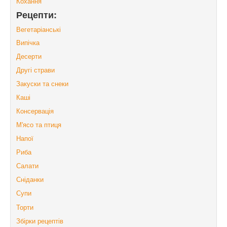
Кохання
Рецепти:
Вегетаріанські
Випічка
Десерти
Другі страви
Закуски та снеки
Каші
Консервація
М'ясо та птиця
Напої
Риба
Салати
Сніданки
Супи
Торти
Збірки рецептів