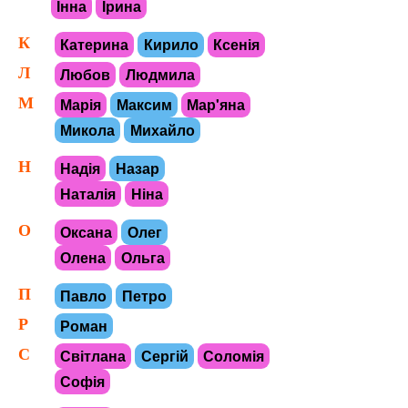
Інна
Ірина
К
Катерина
Кирило
Ксенія
Л
Любов
Людмила
М
Марія
Максим
Мар'яна
Микола
Михайло
Н
Надія
Назар
Наталія
Ніна
О
Оксана
Олег
Олена
Ольга
П
Павло
Петро
Р
Роман
С
Світлана
Сергій
Соломія
Софія