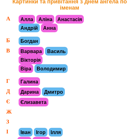
Картинки та привітання з днем ангела по
іменам
А
Алла
Аліна
Анастасія
Андрій
Анна
Б
Богдан
В
Варвара
Василь
Вікторія
Віра
Володимир
Г
Галина
Д
Дарина
Дмитро
Є
Єлизавета
Ж
З
І
Іван
Ігор
Ілля