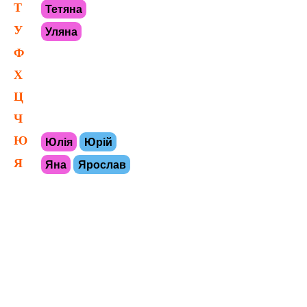
Т
Тетяна
У
Уляна
Ф
Х
Ц
Ч
Ю
Юлія
Юрій
Я
Яна
Ярослав